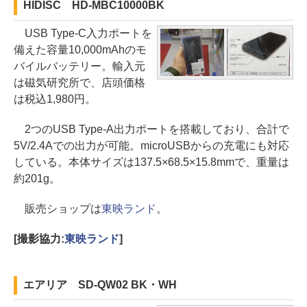
HIDISC HD-MBC10000BK
USB Type-C入力ポートを
備えた容量10,000mAhのモ
バイルバッテリー。輸入元
は磁気研究所で、店頭価格
は税込1,980円。
2つのUSB Type-A出力ポートを搭載しており、合計で
5V/2.4Aでの出力が可能。microUSBからの充電にも対応
している。本体サイズは137.5×68.5×15.8mmで、重量は
約201g。
販売ショップは
東映ランド
。
[撮影協力:
東映ランド
]
エアリア SD-QW02 BK・WH