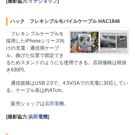
[撮影協力:
イケショップ
]
ハック フレキシブルモバイルケーブル HAC1846
フレキシブルケーブルを
採用したiPhoneシリーズ向
けの充電・通信用ケーブ
ル。曲げた位置で固定でき
るためスタンドのようにも使用できる。店頭価格は税抜
き630円。
通信規格はUSB 2.0で、4.5V/1Aでの充電に対応してい
る。ケーブル長は約47cm。
販売ショップは
浜田電機
。
[撮影協力:
浜田電機
]