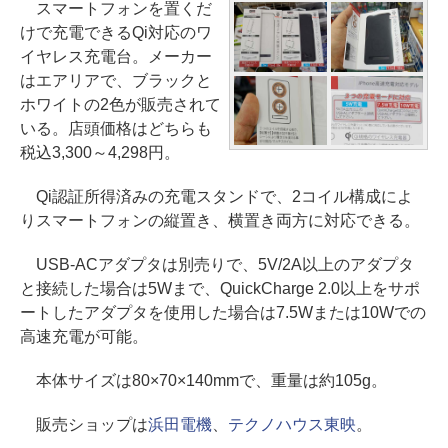
スマートフォンを置くだ
けで充電できるQi対応のワ
イヤレス充電台。メーカー
はエアリアで、ブラックと
ホワイトの2色が販売されて
いる。店頭価格はどちらも
税込3,300～4,298円。
Qi認証所得済みの充電スタンドで、2コイル構成によ
りスマートフォンの縦置き、横置き両方に対応できる。
USB-ACアダプタは別売りで、5V/2A以上のアダプタ
と接続した場合は5Wまで、QuickCharge 2.0以上をサポ
ートしたアダプタを使用した場合は7.5Wまたは10Wでの
高速充電が可能。
本体サイズは80×70×140mmで、重量は約105g。
販売ショップは
浜田電機
、
テクノハウス東映
。