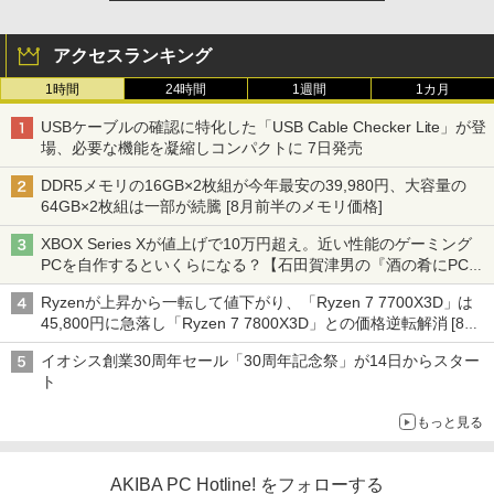
アクセスランキング
1時間
24時間
1週間
1カ月
USBケーブルの確認に特化した「USB Cable Checker Lite」が登
場、必要な機能を凝縮しコンパクトに 7日発売
DDR5メモリの16GB×2枚組が今年最安の39,980円、大容量の
64GB×2枚組は一部が続騰 [8月前半のメモリ価格]
XBOX Series Xが値上げで10万円超え。近い性能のゲーミング
PCを自作するといくらになる？【石田賀津男の『酒の肴にPCゲ
ーム』】
Ryzenが上昇から一転して値下がり、「Ryzen 7 7700X3D」は
45,800円に急落し「Ryzen 7 7800X3D」との価格逆転解消 [8月
前半のCPU価格]
イオシス創業30周年セール「30周年記念祭」が14日からスター
ト
もっと見る
AKIBA PC Hotline! をフォローする