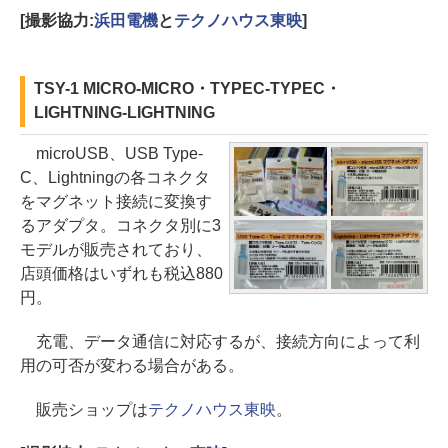
[撮影協力:
浜田電機
と
テクノハウス東映
]
TSY-1 MICRO-MICRO・TYPEC-TYPEC・
LIGHTNING-LIGHTNING
microUSB、USB Type-
C、Lightningの各コネクタ
をマグネット接続に変換す
るアダプタ。コネクタ別に3
モデルが販売されており、
店頭価格はいずれも税込880
円。
充電、データ通信に対応するが、接続方向によって利
用の可否が変わる場合がある。
販売ショップは
テクノハウス東映
。