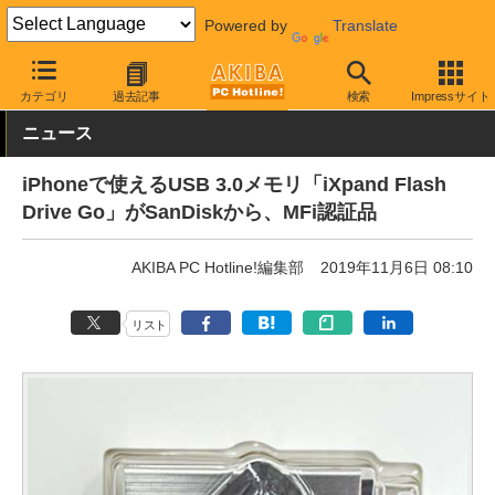
Powered by
Translate
AKIBA PC Hotline!
PC周辺機器
フラッシュメモリ
USBメモリ
カテゴリ
過去記事
検索
Impressサイト
ニュース
iPhoneで使えるUSB 3.0メモリ「iXpand Flash
Drive Go」がSanDiskから、MFi認証品
AKIBA PC Hotline!編集部
2019年11月6日 08:10
リスト