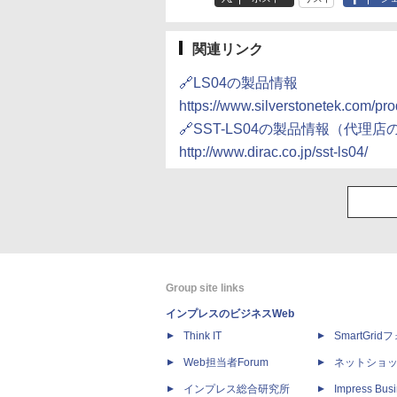
関連リンク
🔗LS04の製品情報
https://www.silverstonetek.com/p
🔗SST-LS04の製品情報（代理
http://www.dirac.co.jp/sst-ls04/
Group site links
インプレスのビジネスWeb
Think IT
SmartGri
Web担当者Forum
ネットショ
インプレス総合研究所
Impress Busi