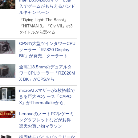
Intel Z890/B860マザーの購
入でゲームがもらえるバンド
ルキャンペーン
『Dying Light: The Beast』
『HITMAN 3』『Civ VII』の3
タイトルから選べる
CPSの大型ツインタワーCPU
クーラー「RZ820 Display
BK」が発売、クーラートッ
プに5インチ液晶搭載
全高118.5mmのデュアルタ
ワーCPUクーラー「RZ620M
X BK」がCPSから
microATXマザーが2枚搭載で
きる巨大PCケース「CAPO
X」がThermaltakeから、カ
ラーは2色
LenovoのノートPCやゲーミ
ングタブレットなどがお得！
楽天お買い物マラソン
準固体モバイルバッテリーな