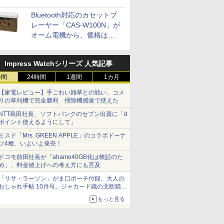
Bluetooth対応のカセットプ
レーヤー「CAS-W100N」が
オーム電機から、価格は
5,940円
Impress Watchシリーズ 人気記事
時間
24時間
1週間
1カ月
【家電レビュー】手ごわい雑草との戦い、コメ
リの草刈機で完全勝利 掃除機感覚で使えた
NTT島田社長、ソフトバンクのセブン出資に「d
ポイント使えるようにして」
ミスド「Mrs. GREEN APPLE」のコラボドーナ
ツ4種、いよいよ発売！
ドコモ前田社長が「ahamo40GB化は検証のた
め」、料金値上げへの考え方にも言及
「リサ・ラーソン」がま口ポーチ付録、大人の
おしゃれ手帖 10月号。ジャカード織の北欧猫デ
ザイン
もっと見る