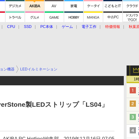
CPU
SSD
PC本体
ゲーム
電子工作
特価情報
秋葉
グルメ
イベント
価格動向
ョン機器
LEDイルミネーション
1
erStone製LEDストリップ「LS04」
AKIBA PC Hotline!編集部
2019年12月16日 07:05