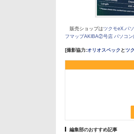
販売ショップは
ツクモeX.パ
フマップAKIBA②号店 パソコ
[撮影協力:
オリオスペック
と
ツ
編集部のおすすめ記事