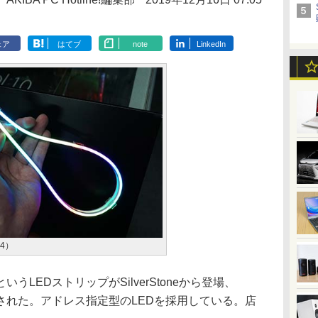
ェア
はてブ
note
LinkedIn
04）
LEDストリップがSilverStoneから登場、
が発売された。アドレス指定型のLEDを採用している。店