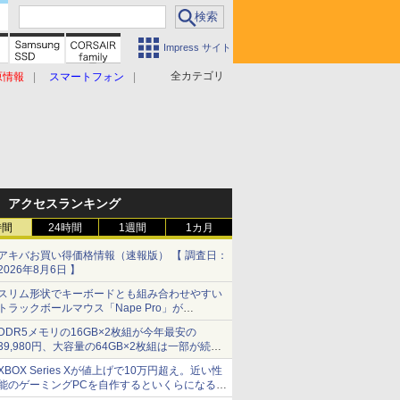
Impress サイト
全カテゴリ
原情報
スマートフォン
アクセスランキング
時間
24時間
1週間
1カ月
アキバお買い得価格情報（速報版） 【 調査日：
2026年8月6日 】
スリム形状でキーボードとも組み合わせやすい
トラックボールマウス「Nape Pro」が
Keychronから
DDR5メモリの16GB×2枚組が今年最安の
39,980円、大容量の64GB×2枚組は一部が続騰
[8月前半のメモリ価格]
XBOX Series Xが値上げで10万円超え。近い性
能のゲーミングPCを自作するといくらになる？
【石田賀津男の『酒の肴にPCゲーム』】