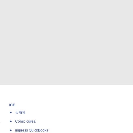
ICE
天海社
ス
Comic curea
impress QuickBooks