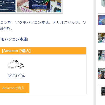
ソコン館
、
ツクモパソコン本店
、
オリオスペック
、
ソ
ン総合館
。
クモパソコン本店
]
[Amazonで購入]
SST-LS04