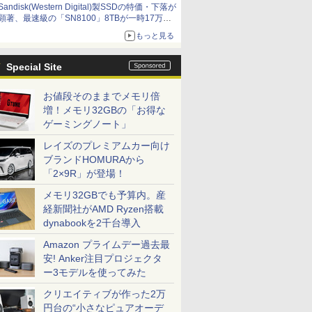
Sandisk(Western Digital)製SSDの特価・下落が
顕著、最速級の「SN8100」8TBが一時17万円
割れ [8月前半のSSD価格]
もっと見る
Special Site
お値段そのままでメモリ倍
増！メモリ32GBの「お得な
ゲーミングノート」
レイズのプレミアムカー向け
ブランドHOMURAから
「2×9R」が登場！
メモリ32GBでも予算内。産
経新聞社がAMD Ryzen搭載
dynabookを2千台導入
Amazon プライムデー過去最
安! Anker注目プロジェクタ
ー3モデルを使ってみた
クリエイティブが作った2万
円台の“小さなピュアオーデ