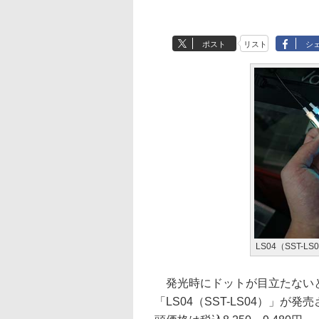
ポスト
リスト
シ
LS04（SST-LS
発光時にドットが目立たないという
「LS04（SST-LS04）」