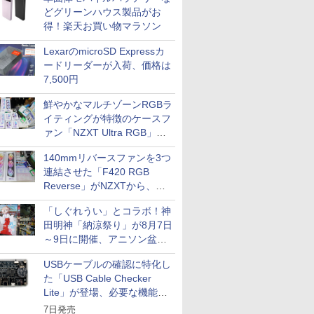
どグリーンハウス製品がお
得！楽天お買い物マラソン
LexarのmicroSD Expressカ
ードリーダーが入荷、価格は
7,500円
鮮やかなマルチゾーンRGBラ
イティングが特徴のケースフ
ァン「NZXT Ultra RGB」が
発売、計8製品
140mmリバースファンを3つ
連結させた「F420 RGB
Reverse」がNZXTから、単
一フレーム採用
「しぐれうい」とコラボ！神
田明神「納涼祭り」が8月7日
～9日に開催、アニソン盆踊
りや屋台グルメなどもあり
USBケーブルの確認に特化し
た「USB Cable Checker
Lite」が登場、必要な機能を
凝縮しコンパクトに
7日発売