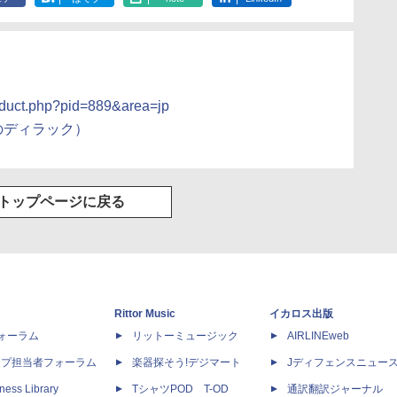
roduct.php?pid=889&area=jp
店のディラック）
トップページに戻る
Rittor Music
イカロス出版
dフォーラム
リットーミュージック
AIRLINEweb
ップ担当者フォーラム
楽器探そう!デジマート
Jディフェンスニュー
ness Library
TシャツPOD T-OD
通訳翻訳ジャーナル