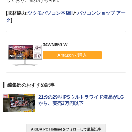
しており、壁掛けも可能。
[取材協力:
ツクモパソコン本店II
と
パソコンショップ アー
ク
]
34WN650-W
編集部のおすすめ記事
21:9の29型IPSウルトラワイド液晶がLG
から、実売3万円以下
AKIBA PC Hotline!をフォローして最新記事