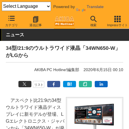
Powered by
Translate
AKIBA PC Hotline!
PC周辺機器
液晶ディスプレイ・モニター
L
カテゴリ
過去記事
検索
Impressサイト
ニュース
34型/21:9のウルトラワイド液晶「34WN650-W」
がLGから
AKIBA PC Hotline!編集部
2020年6月15日 00:10
リスト
アスペクト比21:9の34型
ウルトラワイド液晶ディス
プレイに新モデルが登場、L
Gエレクトロニクス・ジャパ
ンから「34WN650-W」が発