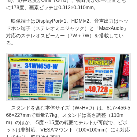
値)、応答速度が5ms（GTG）、視野角が水平/垂直とも
に178度、画素ピッチは0.312×0.310mm。
映像端子はDisplayPort×1、HDMI×2。音声出力はヘッ
ドホン端子（ステレオミニジャック）と「MaxxAudio」
対応のステレオスピーカー（7W＋7W）を搭載してい
る。
スタンドを含む本体サイズ（W×H×D）は、817×456-5
66×227mmで重量7.7kg、スタンドは高さ調整（110m
m）のほか、-5度～15度の範囲でチルトが可能で、ピボ
ットは非対応。VESAマウント（100×100mm）にも対応