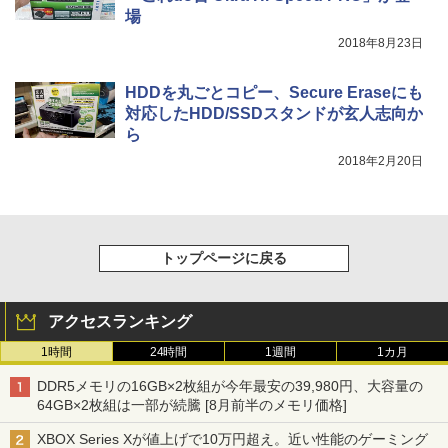
場
2018年8月23日
HDDを丸ごとコピー、Secure Eraseにも
対応したHDD/SSDスタンドが玄人志向か
ら
2018年2月20日
トップページに戻る
アクセスランキング
1時間
24時間
1週間
1カ月
DDR5メモリの16GB×2枚組が今年最安の39,980円、大容量の
64GB×2枚組は一部が続騰 [8月前半のメモリ価格]
XBOX Series Xが値上げで10万円超え。近い性能のゲーミング