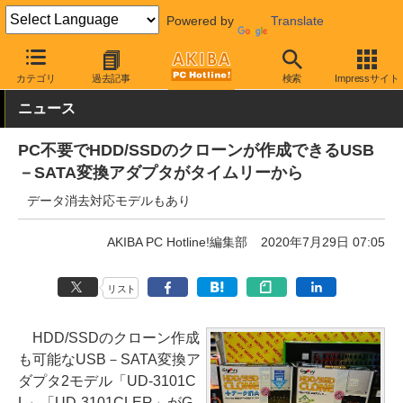
Powered by
Translate
AKIBA PC Hotline!
PC周辺機器
変換アダプタ
ストレージ用変
カテゴリ
過去記事
検索
Impressサイト
ニュース
PC不要でHDD/SSDのクローンが作成できるUSB
－SATA変換アダプタがタイムリーから
データ消去対応モデルもあり
AKIBA PC Hotline!編集部
2020年7月29日 07:05
リスト
HDD/SSDのクローン作成
も可能なUSB－SATA変換ア
ダプタ2モデル「UD-3101C
L」「UD-3101CLER」がG