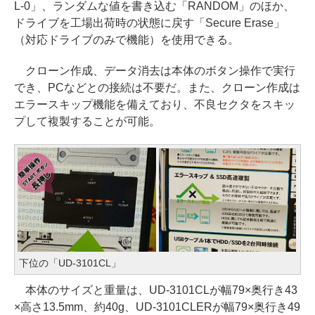
L-0」、ランダムな値を書き込む「RANDOM」のほか、
ドライブを工場出荷時の状態に戻す「Secure Erase」
（対応ドライブのみで機能）を使用できる。
クローン作成、データ消去は本体のボタン操作で実行
でき、PCなどとの接続は不要だ。また、クローン作成は
エラースキップ機能を備えており、不良セクタをスキッ
プして複製することが可能。
下位の「UD-3101CL」
本体のサイズと重量は、UD-3101CLが幅79×奥行き43
×高さ13.5mm、約40g、UD-3101CLERが幅79×奥行き49