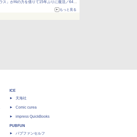
ウス」がAIの力を借りて15年ぶりに復活／64bit
化、Windows 10/11、「Chrome」も走り回
もっと見る
る。復活記念で2026年末まで500円
ICE
天海社
ス
Comic curea
impress QuickBooks
PUBFUN
パブファンセルフ