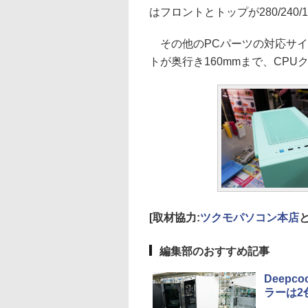
はフロントとトップが280/240/1
その他のPCパーツの対応サイ
トが奥行き160mmまで、CPU
[取材協力:
ツクモパソコン本店
編集部のおすすめ記事
Deepc
ラーは2