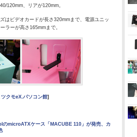
40/120mm、リアが120mm。
ズはビデオカードが長さ320mmまで、電源ユニッ
クーラーが高さ165mmまで。
と
ツクモeX.パソコン館
]
oolのmicroATXケース「MACUBE 110」が発売、カ
色