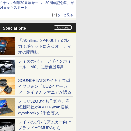
イオシス創業30周年セール「30周年記念祭」が
14日からスタート
もっと見る
Special Site
「A&ultima SP4000T」の魅
力！ポケットに入るオーディ
オの醍醐味
レイズのパワーデザインホイ
ール「M6」に新色登場!!
SOUNDPEATSのイヤカフ型
イヤフォン「UU2イヤーカ
フ」をイヤカフマニアが語る
メモリ32GBでも予算内。産
経新聞社がAMD Ryzen搭載
dynabookを2千台導入
レイズのプレミアムカー向け
ブランドHOMURAから