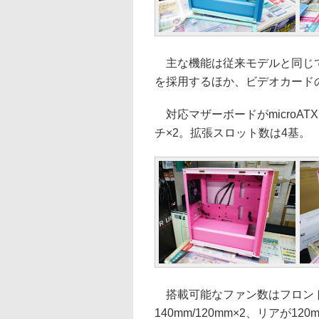
主な機能は従来モデルと同じで
を採用するほか、ビデオカード
対応マザーボードがmicroATX、
チ×2。拡張スロット数は4基。
搭載可能なファン数はフロントが1
140mm/120mm×2、リアが