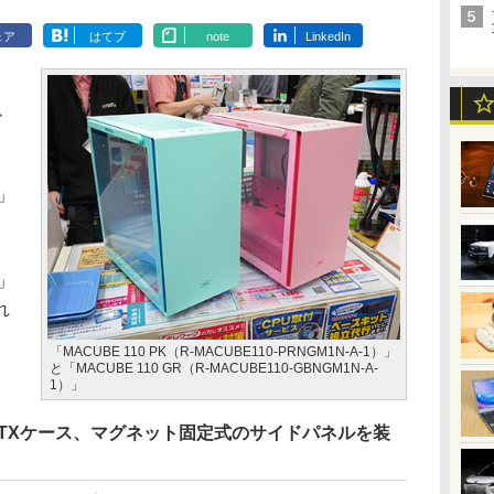
ェア
はてブ
note
LinkedIn
場、
）」
）」
れ
「MACUBE 110 PK（R-MACUBE110-PRNGM1N-A-1）」
と「MACUBE 110 GR（R-MACUBE110-GBNGM1N-A-
1）」
oATXケース、マグネット固定式のサイドパネルを装