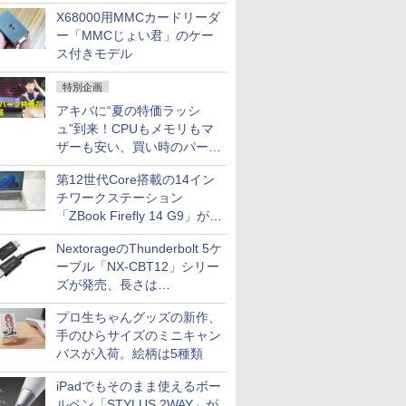
中古PCセール
X68000用MMCカードリーダ
ー「MMCじょい君」のケー
ス付きモデル
特別企画
アキバに“夏の特価ラッシ
ュ”到来！CPUもメモリもマ
ザーも安い、買い時のパーツ
は？【8月7日(金)22時配信】
第12世代Core搭載の14イン
チワークステーション
「ZBook Firefly 14 G9」が
79,800円！秋葉原で中古PC
NextorageのThunderbolt 5ケ
セール
ーブル「NX-CBT12」シリー
ズが発売、長さは
30cm/50cm/1mの3種類
プロ生ちゃんグッズの新作、
手のひらサイズのミニキャン
バスが入荷。絵柄は5種類
iPadでもそのまま使えるボー
ルペン「STYLUS 2WAY」が