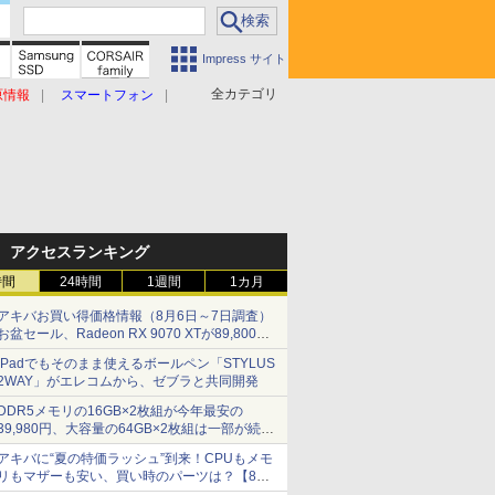
Impress サイト
全カテゴリ
原情報
スマートフォン
アクセスランキング
時間
24時間
1週間
1カ月
アキバお買い得価格情報（8月6日～7日調査）
お盆セール、Radeon RX 9070 XTが89,800
円、水平周波数24.8kHz対応の17型モニターが
iPadでもそのまま使えるボールペン「STYLUS
9,801円、暑さ指数連動セール ほか
2WAY」がエレコムから、ゼブラと共同開発
DDR5メモリの16GB×2枚組が今年最安の
39,980円、大容量の64GB×2枚組は一部が続騰
[8月前半のメモリ価格]
アキバに“夏の特価ラッシュ”到来！CPUもメモ
リもマザーも安い、買い時のパーツは？【8月7
日(金)22時配信】