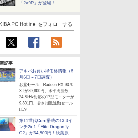
「2×9R」が登場！
KIBA PC Hotline! をフォローする
新記事
アキバお買い得価格情報（8
月6日～7日調査）
お盆セール、Radeon RX 9070
XTが89,800円、水平周波数
24.8kHz対応の17型モニターが
9,801円、暑さ指数連動セール
ほか
第11世代Core搭載の13.3イ
ンチ2in1「Elite Dragonfly
G2」が64,800円！秋葉原で