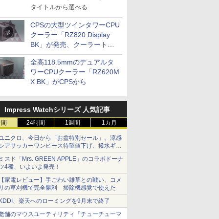
タイトルから選べる
CPSの大型ツインタワーCPU
クーラー「RZ820 Display
BK」が発売、クーラートッ
プに5インチ液晶搭載
全高118.5mmのデュアルタ
ワーCPUクーラー「RZ620M
X BK」がCPSから
Impress Watchシリーズ 人気記事
時間
24時間
1週間
1カ月
ユニクロ、今日から「お盆特別セール」。涼感
シアサッカーワンピース待望値下げ、撥水ギア
ショーツは1990円に
ミスド「Mrs. GREEN APPLE」のコラボドーナ
ツ4種、いよいよ発売！
【家電レビュー】手ごわい雑草との戦い、コメ
リの草刈機で完全勝利 掃除機感覚で使えた
KDDI、楽天へのローミングを9月末で終了
老舗のマウスユーティリティ「チューチューマ