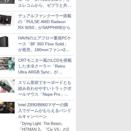
エレコムから、ゼブラと共同
開発
デュアルファンクーラー搭載
の「PULSE AMD Radeon
RX 9050」がSAPPHIREから
HAVNのエアフロー重視PCケ
ース「BF 360 Flow Solid」
が発売、180mmファン×2搭
載
CRTモニター風のLCDを搭載
した水冷クーラー「Retro
Ultra ARGB Sync」が
Thermaltakeから
スリム形状でキーボードとも
組み合わせやすいトラックボ
ールマウス「Nape Pro」が
Keychronから
Intel Z890/B860マザーの購
入でゲームがもらえるバンド
ルキャンペーン
『Dying Light: The Beast』
『HITMAN 3』『Civ VII』の3