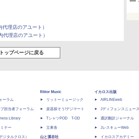
（国内代理店のアユート）
（国内代理店のアユート）
トップページに戻る
Rittor Music
イカロス出版
dフォーラム
リットーミュージック
AIRLINEweb
ップ担当者フォーラム
楽器探そう!デジマート
Jディフェンスニュー
ness Library
TシャツPOD T-OD
通訳翻訳ジャーナル
セミナー
立東舎
JレスキューWeb
 X（デジタルクロス）
山と溪谷社
イカロスアカデミー