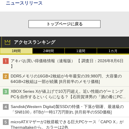
ニュースリリース
トップページに戻る
アクセスランキング
1時間
24時間
1週間
1カ月
アキバお買い得価格情報（速報版） 【 調査日：2026年8月6日
】
DDR5メモリの16GB×2枚組が今年最安の39,980円、大容量の
64GB×2枚組は一部が続騰 [8月前半のメモリ価格]
XBOX Series Xが値上げで10万円超え。近い性能のゲーミング
PCを自作するといくらになる？【石田賀津男の『酒の肴にPCゲ
ーム』】
Sandisk(Western Digital)製SSDの特価・下落が顕著、最速級の
「SN8100」8TBが一時17万円割れ [8月前半のSSD価格]
microATXマザーが2枚搭載できる巨大PCケース「CAPO X」が
Thermaltakeから、カラーは2色