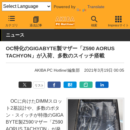
Powered by
Translate
AKIBA PC Hotline!
PCパーツ
マザーボード
GIGABYTE
カテゴリ
過去記事
検索
Impressサイト
ニュース
OC特化のGIGABYTE製マザー「Z590 AORUS
TACHYON」が入荷、多数のスイッチ搭載
AKIBA PC Hotline!編集部
2021年3月19日 00:05
リスト
OCに向けたDIMMスロッ
ト2基設計や、多数のボタ
ン・スイッチが特徴のGIGA
BYTE製Z590マザー「Z590
AORUS TACHYON」が発