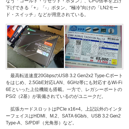
なう「コールド・リセット・ボタン」、CPU倍率を上げ
下げできる「+」「-」ボタン、“極冷”向けの「LN2モー
ド・スイッチ」などが用意されている。
最高転送速度20GbpsのUSB 3.2 Gen2x2 Type-Cポート
をはじめ、2.5GbE対応LAN、6GHz帯にも対応するWi-Fi
6Eといった上位機能も搭載。一方で、レガシーポートの
PS/2（2基）が装備されているのがユニークだ。
拡張カードスロットはPCIe x16×4。上記以外のインタ
ーフェイスはHDMI、M.2、SATA 6Gb/s、USB 3.2 Gen2
Type-A、S/PDIF（光角形）など。