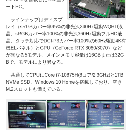
ートPC。
ラインナップはディスプ
レイ（sRGBカバー率95%の非光沢240Hz駆動WQHD液
晶、sRGBカバー率100%の非光沢360Hz駆動フルHD液
晶、タッチ対応でDCI-P3カバー率100%の60Hz駆動4K有
機ELパネル）とGPU（GeForce RTX 3080/3070）など
が異なる5モデル。メインメモリ容量は16GBまたは32G
Bで、モデルにより異なる。
共通してCPUにCore i7-10875H(8コア/2.3GHz)と1TB
NVMe SSD、Windows 10 Homeを搭載しており、空き
M.2スロットも備えている。