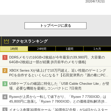
2020年7月2日
トップページに戻る
アクセスランキング
1時間
24時間
1週間
1カ月
DDR5メモリの16GB×2枚組が今年最安の39,980円、大容量の
64GB×2枚組は一部が続騰 [8月前半のメモリ価格]
XBOX Series Xが値上げで10万円超え。近い性能のゲーミング
PCを自作するといくらになる？【石田賀津男の『酒の肴にPCゲ
ーム』】
USBケーブルの確認に特化した「USB Cable Checker Lite」が登
場、必要な機能を凝縮しコンパクトに 7日発売
Ryzenが上昇から一転して値下がり、「Ryzen 7 7700X3D」は
45,800円に急落し「Ryzen 7 7800X3D」との価格逆転解消 [8月
前半のCPU価格]
イオシス創業30周年セール「30周年記念祭」が14日からスター