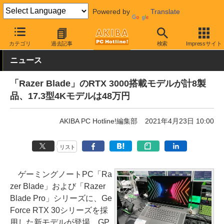
Powered by
Translate
AKIBA PC Hotline!
PC本体・ソフト
PC本体
ノートPC
カテゴリ
過去記事
検索
Impressサイト
ニュース
「Razer Blade」のRTX 3000搭載モデルが計8製
品、17.3型4Kモデルは48万円
AKIBA PC Hotline!編集部
2021年4月23日 10:00
リスト
ゲーミングノートPC「Ra
zer Blade」および「Razer
Blade Pro」シリーズに、Ge
Force RTX 30シリーズを採
用した新モデルが登場。GP