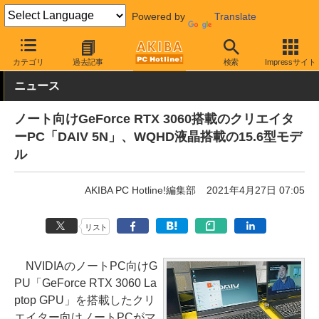
Powered by
Translate
AKIBA PC Hotline!
PC本体・ソフト
PC本体
ノートPC
カテゴリ
過去記事
検索
Impressサイト
ニュース
ノート向けGeForce RTX 3060搭載のクリエイタ
ーPC「DAIV 5N」、WQHD液晶搭載の15.6型モデ
ル
AKIBA PC Hotline!編集部
2021年4月27日 07:05
リスト
NVIDIAのノートPC向けG
PU「GeForce RTX 3060 La
ptop GPU」を搭載したクリ
エイター向けノートPCがマ