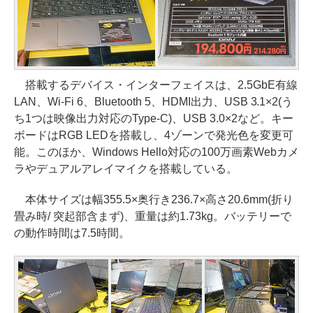
搭載するデバイス・インターフェイスは、2.5GbE有線
LAN、Wi-Fi 6、Bluetooth 5、HDMI出力、USB 3.1×2(う
ち1つは映像出力対応のType-C)、USB 3.0×2など。キー
ボードはRGB LEDを搭載し、4ゾーンで発光色を変更可
能。このほか、Windows Hello対応の100万画素Webカメ
ラやデュアルアレイマイクを搭載している。
本体サイズは幅355.5×奥行き236.7×高さ20.6mm(折り
畳み時/ 突起部含まず)、重量は約1.73kg。バッテリーで
の動作時間は7.5時間。