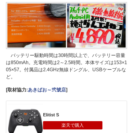
バッテリー駆動時間は30時間以上で、バッテリー容量
は850mAh。充電時間は2～2.5時間。本体サイズは153×1
05×57。付属品は2.4GHz無線ドングル、USBケーブルな
ど。
[取材協力:
あきばお～弐號店
]
Elitist S