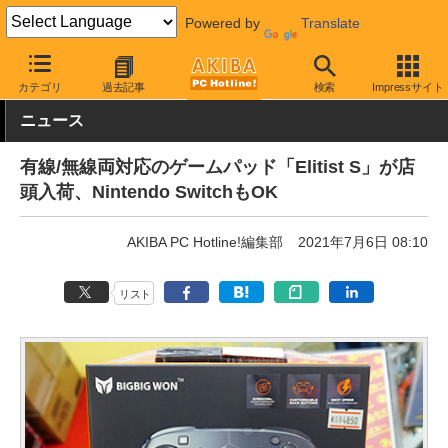
Powered by
Translate
AKIBA PC Hotline!
PC周辺機器
ゲーミングデバイス
ゲームパ
カテゴリ
過去記事
検索
Impressサイト
ニュース
有線/無線両対応のゲームパッド「Elitist S」が店
頭入荷、Nintendo SwitchもOK
AKIBA PC Hotline!編集部
2021年7月6日 08:10
リスト