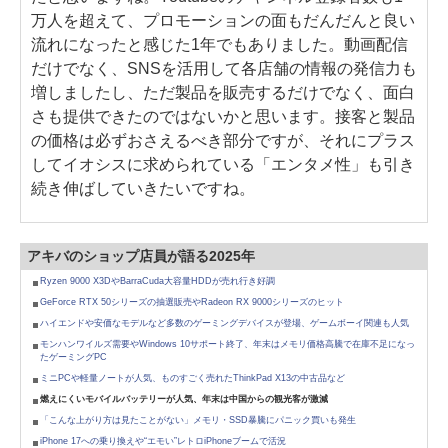
万人を超えて、プロモーションの面もだんだんと良い
流れになったと感じた1年でもありました。動画配信
だけでなく、SNSを活用して各店舗の情報の発信力も
増しましたし、ただ製品を販売するだけでなく、面白
さも提供できたのではないかと思います。接客と製品
の価格は必ずおさえるべき部分ですが、それにプラス
してイオシスに求められている「エンタメ性」も引き
続き伸ばしていきたいですね。
アキバのショップ店員が語る2025年
Ryzen 9000 X3DやBarraCuda大容量HDDが売れ行き好調
GeForce RTX 50シリーズの抽選販売やRadeon RX 9000シリーズのヒット
ハイエンドや安価なモデルなど多数のゲーミングデバイスが登場、ゲームボーイ関連も人気
モンハンワイルズ需要やWindows 10サポート終了、年末はメモリ価格高騰で在庫不足になっ
たゲーミングPC
ミニPCや軽量ノートが人気、ものすごく売れたThinkPad X13の中古品など
燃えにくいモバイルバッテリーが人気、年末は中国からの観光客が激減
「こんな上がり方は見たことがない」メモリ・SSD暴騰にパニック買いも発生
iPhone 17への乗り換えや“エモい”レトロiPhoneブームで活況