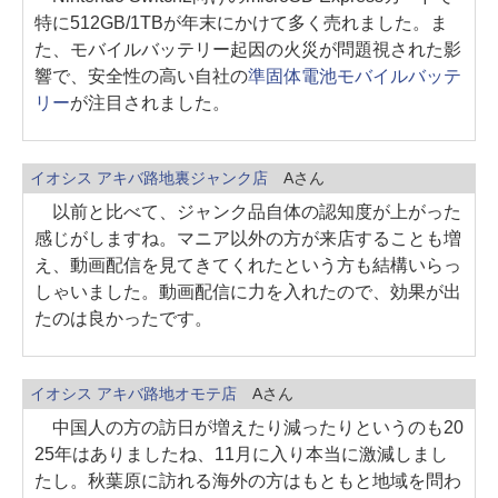
特に512GB/1TBが年末にかけて多く売れました。ま
た、モバイルバッテリー起因の火災が問題視された影
響で、安全性の高い自社の
準固体電池モバイルバッテ
リー
が注目されました。
イオシス アキバ路地裏ジャンク店
Aさん
以前と比べて、ジャンク品自体の認知度が上がった
感じがしますね。マニア以外の方が来店することも増
え、動画配信を見てきてくれたという方も結構いらっ
しゃいました。動画配信に力を入れたので、効果が出
たのは良かったです。
イオシス アキバ路地オモテ店
Aさん
中国人の方の訪日が増えたり減ったりというのも20
25年はありましたね、11月に入り本当に激減しまし
たし。秋葉原に訪れる海外の方はもともと地域を問わ