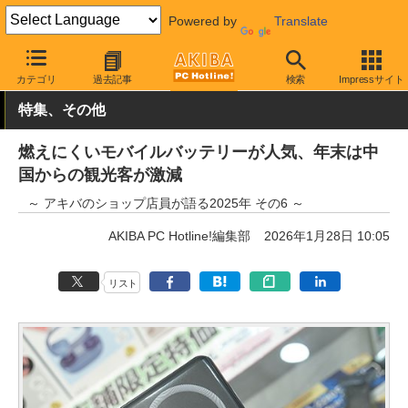
Powered by
Translate
AKIBA PC Hotline!
モバイル
モバイルバッテリー・充電器
モバ
カテゴリ
過去記事
検索
Impressサイト
特集、その他
燃えにくいモバイルバッテリーが人気、年末は中
国からの観光客が激減
～ アキバのショップ店員が語る2025年 その6 ～
AKIBA PC Hotline!編集部
2026年1月28日 10:05
リスト