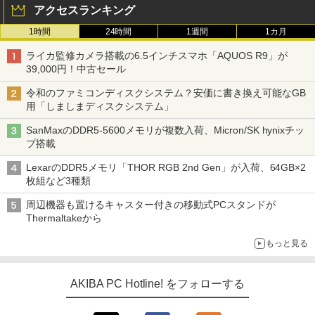
アクセスランキング
1時間
24時間
1週間
1カ月
ライカ監修カメラ搭載の6.5インチスマホ「AQUOS R9」が
39,000円！中古セール
令和のファミコンディスクシステム？安価に書き換え可能なGB
用「しましまディスクシステム」
SanMaxのDDR5-5600メモリが複数入荷、Micron/SK hynixチッ
プ搭載
LexarのDDR5メモリ「THOR RGB 2nd Gen」が入荷、64GB×2
枚組など3種類
周辺機器も置けるキャスター付きの移動式PCスタンドが
Thermaltakeから
もっと見る
AKIBA PC Hotline! をフォローする