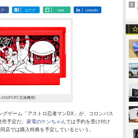
ェア
はてブ
note
LinkedIn
X(FC/FC互換機用)
グゲーム「アストロ忍者マンDX」が、コロンバス
発売予定だ。
家電のケンちゃん
では予約を受け付け
た、同店では購入特典を予定しているという。