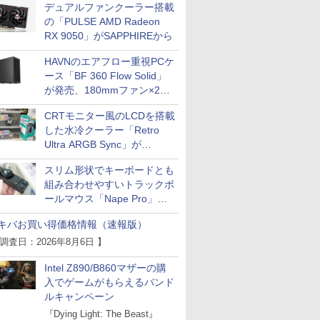
デュアルファンクーラー搭載
の「PULSE AMD Radeon
RX 9050」がSAPPHIREから
HAVNのエアフロー重視PCケ
ース「BF 360 Flow Solid」
が発売、180mmファン×2搭
載
CRTモニター風のLCDを搭載
した水冷クーラー「Retro
Ultra ARGB Sync」が
Thermaltakeから
スリム形状でキーボードとも
組み合わせやすいトラックボ
ールマウス「Nape Pro」が
Keychronから
キバお買い得価格情報（速報版）
 調査日：2026年8月6日 】
Intel Z890/B860マザーの購
入でゲームがもらえるバンド
ルキャンペーン
『Dying Light: The Beast』