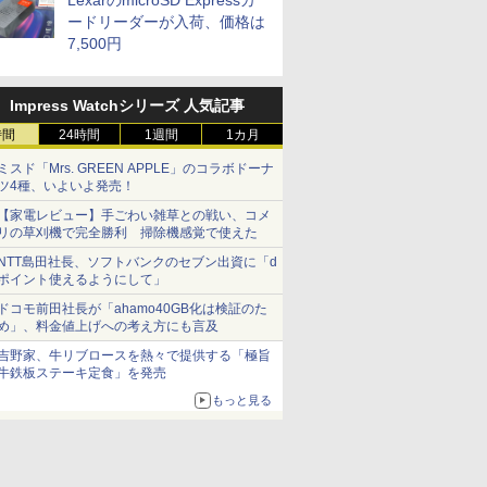
LexarのmicroSD Expressカ
ードリーダーが入荷、価格は
7,500円
Impress Watchシリーズ 人気記事
時間
24時間
1週間
1カ月
ミスド「Mrs. GREEN APPLE」のコラボドーナ
ツ4種、いよいよ発売！
【家電レビュー】手ごわい雑草との戦い、コメ
リの草刈機で完全勝利 掃除機感覚で使えた
NTT島田社長、ソフトバンクのセブン出資に「d
ポイント使えるようにして」
ドコモ前田社長が「ahamo40GB化は検証のた
め」、料金値上げへの考え方にも言及
吉野家、牛リブロースを熱々で提供する「極旨
牛鉄板ステーキ定食」を発売
もっと見る