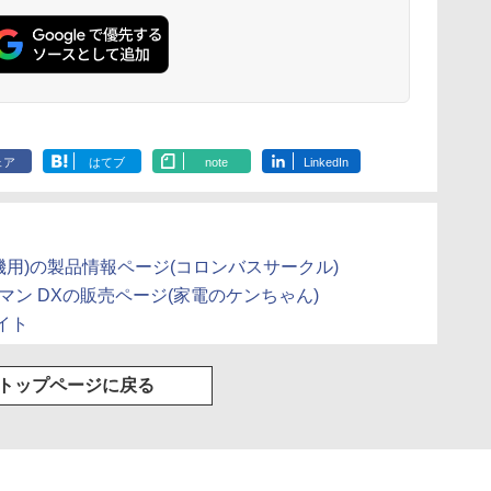
ェア
はてブ
note
LinkedIn
換機用)の製品情報ページ(コロンバスサークル)
者マン DXの販売ページ(家電のケンちゃん)
イト
トップページに戻る