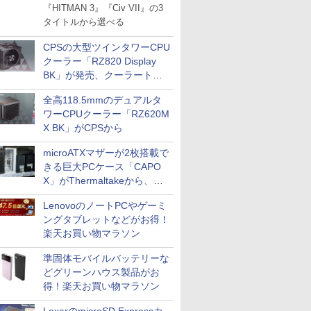
『HITMAN 3』『Civ VII』の3
タイトルから選べる
CPSの大型ツインタワーCPU
クーラー「RZ820 Display
BK」が発売、クーラートッ
プに5インチ液晶搭載
全高118.5mmのデュアルタ
ワーCPUクーラー「RZ620M
X BK」がCPSから
microATXマザーが2枚搭載で
きる巨大PCケース「CAPO
X」がThermaltakeから、カ
ラーは2色
LenovoのノートPCやゲーミ
ングタブレットなどがお得！
楽天お買い物マラソン
準固体モバイルバッテリーな
どグリーンハウス製品がお
得！楽天お買い物マラソン