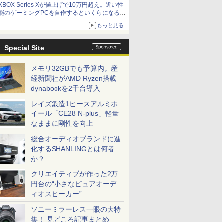
XBOX Series Xが値上げで10万円超え。近い性
能のゲーミングPCを自作するといくらになる？
【石田賀津男の『酒の肴にPCゲーム』】
もっと見る
Special Site
メモリ32GBでも予算内。産
経新聞社がAMD Ryzen搭載
dynabookを2千台導入
レイズ鍛造1ピースアルミホ
イール「CE28 N-plus」軽量
なままに剛性を向上
総合オーディオブランドに進
化するSHANLINGとは何者
か？
クリエイティブが作った2万
円台の“小さなピュアオーデ
ィオスピーカー”
ソニーミラーレス一眼の大特
集！ 見どころ記事まとめ