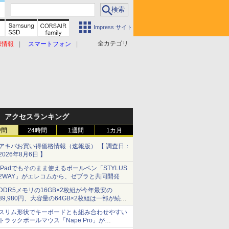
Impress サイト
全カテゴリ
原情報
スマートフォン
アクセスランキング
時間
24時間
1週間
1カ月
アキバお買い得価格情報（速報版） 【 調査日：
2026年8月6日 】
iPadでもそのまま使えるボールペン「STYLUS
2WAY」がエレコムから、ゼブラと共同開発
DDR5メモリの16GB×2枚組が今年最安の
39,980円、大容量の64GB×2枚組は一部が続騰
[8月前半のメモリ価格]
スリム形状でキーボードとも組み合わせやすい
トラックボールマウス「Nape Pro」が
Keychronから