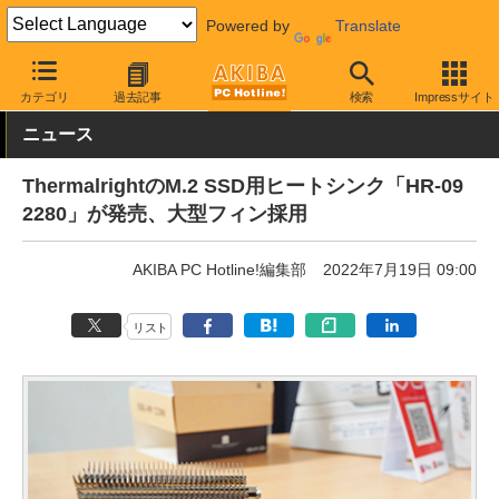
Powered by
Translate
AKIBA PC Hotline!
PCパーツ
GPU・チップ用冷却パーツ
チッ
カテゴリ
過去記事
検索
Impressサイト
ニュース
ThermalrightのM.2 SSD用ヒートシンク「HR-09
2280」が発売、大型フィン採用
AKIBA PC Hotline!編集部
2022年7月19日 09:00
リスト