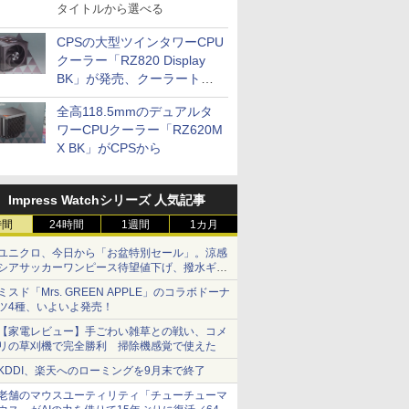
タイトルから選べる
CPSの大型ツインタワーCPU
クーラー「RZ820 Display
BK」が発売、クーラートッ
プに5インチ液晶搭載
全高118.5mmのデュアルタ
ワーCPUクーラー「RZ620M
X BK」がCPSから
Impress Watchシリーズ 人気記事
時間
24時間
1週間
1カ月
ユニクロ、今日から「お盆特別セール」。涼感
シアサッカーワンピース待望値下げ、撥水ギア
ショーツは1990円に
ミスド「Mrs. GREEN APPLE」のコラボドーナ
ツ4種、いよいよ発売！
【家電レビュー】手ごわい雑草との戦い、コメ
リの草刈機で完全勝利 掃除機感覚で使えた
KDDI、楽天へのローミングを9月末で終了
老舗のマウスユーティリティ「チューチューマ