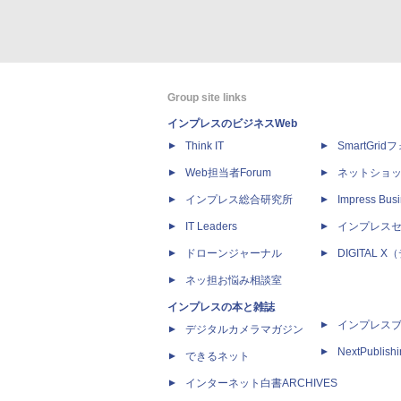
Group site links
インプレスのビジネスWeb
Think IT
SmartGri
Web担当者Forum
ネットショ
インプレス総合研究所
Impress Busi
IT Leaders
インプレス
ドローンジャーナル
DIGITAL
ネッ担お悩み相談室
インプレスの本と雑誌
インプレス
デジタルカメラマガジン
NextPublish
できるネット
インターネット白書ARCHIVES