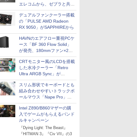
エレコムから、ゼブラと共同
開発
デュアルファンクーラー搭載
の「PULSE AMD Radeon
RX 9050」がSAPPHIREから
HAVNのエアフロー重視PCケ
ース「BF 360 Flow Solid」
が発売、180mmファン×2搭
載
CRTモニター風のLCDを搭載
した水冷クーラー「Retro
Ultra ARGB Sync」が
Thermaltakeから
スリム形状でキーボードとも
組み合わせやすいトラックボ
ールマウス「Nape Pro」が
Keychronから
Intel Z890/B860マザーの購
入でゲームがもらえるバンド
ルキャンペーン
『Dying Light: The Beast』
『HITMAN 3』『Civ VII』の3