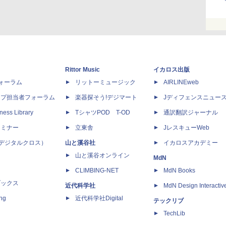
Rittor Music
イカロス出版
dフォーラム
リットーミュージック
AIRLINEweb
ップ担当者フォーラム
楽器探そう!デジマート
Jディフェンスニュー
ness Library
TシャツPOD T-OD
通訳翻訳ジャーナル
セミナー
立東舎
JレスキューWeb
 X（デジタルクロス）
山と溪谷社
イカロスアカデミー
山と溪谷オンライン
MdN
CLIMBING-NET
MdN Books
ブックス
近代科学社
MdN Design Interactiv
ing
近代科学社Digital
テックリブ
TechLib