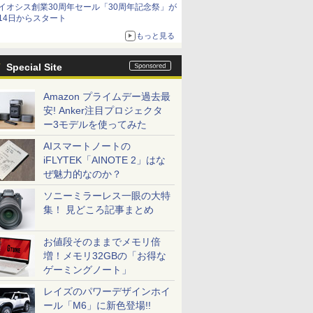
イオシス創業30周年セール「30周年記念祭」が
14日からスタート
もっと見る
Special Site
Amazon プライムデー過去最
安! Anker注目プロジェクタ
ー3モデルを使ってみた
AIスマートノートの
iFLYTEK「AINOTE 2」はな
ぜ魅力的なのか？
ソニーミラーレス一眼の大特
集！ 見どころ記事まとめ
お値段そのままでメモリ倍
増！メモリ32GBの「お得な
ゲーミングノート」
レイズのパワーデザインホイ
ール「M6」に新色登場!!