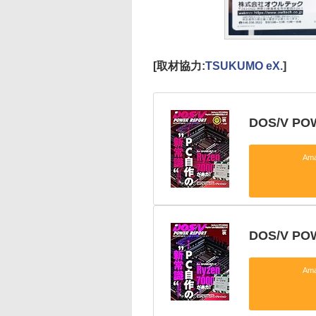
[取材協力:
TSUKUMO eX.
]
DOS/V PO
Am
DOS/V P
Am