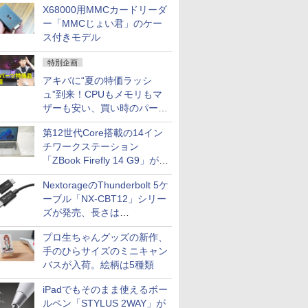
X68000用MMCカードリーダ
ー「MMCじょい君」のケー
ス付きモデル
特別企画
アキバに“夏の特価ラッシ
ュ”到来！CPUもメモリもマ
ザーも安い、買い時のパーツ
は？【8月7日(金)22時配信】
第12世代Core搭載の14イン
チワークステーション
「ZBook Firefly 14 G9」が
79,800円！秋葉原で中古PC
NextorageのThunderbolt 5ケ
セール
ーブル「NX-CBT12」シリー
ズが発売、長さは
30cm/50cm/1mの3種類
プロ生ちゃんグッズの新作、
手のひらサイズのミニキャン
バスが入荷。絵柄は5種類
iPadでもそのまま使えるボー
ルペン「STYLUS 2WAY」が