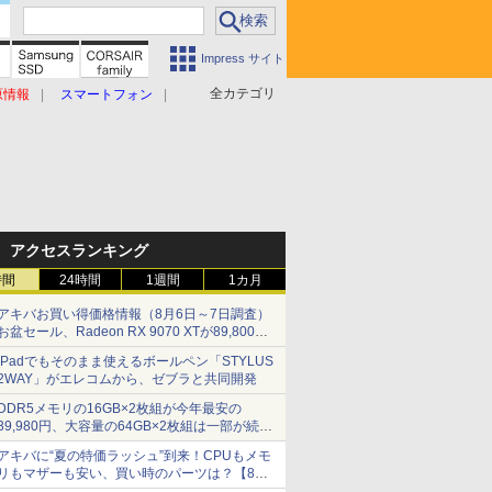
Impress サイト
全カテゴリ
原情報
スマートフォン
アクセスランキング
時間
24時間
1週間
1カ月
アキバお買い得価格情報（8月6日～7日調査）
お盆セール、Radeon RX 9070 XTが89,800
円、水平周波数24.8kHz対応の17型モニターが
iPadでもそのまま使えるボールペン「STYLUS
9,801円、暑さ指数連動セール ほか
2WAY」がエレコムから、ゼブラと共同開発
DDR5メモリの16GB×2枚組が今年最安の
39,980円、大容量の64GB×2枚組は一部が続騰
[8月前半のメモリ価格]
アキバに“夏の特価ラッシュ”到来！CPUもメモ
リもマザーも安い、買い時のパーツは？【8月7
日(金)22時配信】