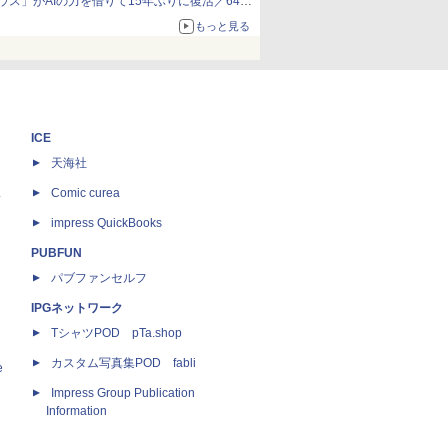
ウス」がAIの力を借りて15年ぶりに復活／64bit
化、Windows 10/11、「Chrome」も走り回
もっと見る
る。復活記念で2026年末まで500円
ICE
天海社
ス
Comic curea
impress QuickBooks
PUBFUN
パブファンセルフ
IPGネットワーク
TシャツPOD pTa.shop
カスタム写真集POD fabli
e
Impress Group Publication
Information