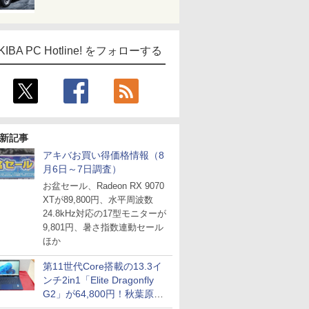
KIBA PC Hotline! をフォローする
新記事
アキバお買い得価格情報（8
月6日～7日調査）
お盆セール、Radeon RX 9070
XTが89,800円、水平周波数
24.8kHz対応の17型モニターが
9,801円、暑さ指数連動セール
ほか
第11世代Core搭載の13.3イ
ンチ2in1「Elite Dragonfly
G2」が64,800円！秋葉原で
中古PCセール