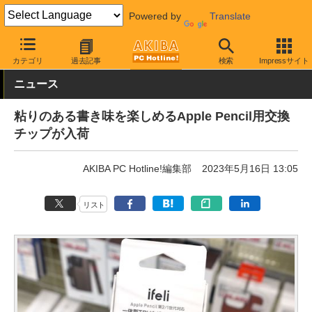
Powered by
Translate
AKIBA PC Hotline!
モバイル
スマホアクセサリ
スタイラス
カテゴリ
過去記事
検索
Impressサイト
ニュース
粘りのある書き味を楽しめるApple Pencil用交換
チップが入荷
AKIBA PC Hotline!編集部
2023年5月16日 13:05
リスト