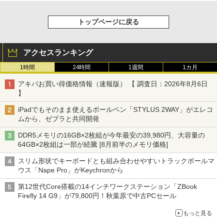
トップページに戻る
アクセスランキング
1時間
24時間
1週間
1カ月
アキバお買い得価格情報（速報版） 【 調査日：2026年8月6日
】
iPadでもそのまま使えるボールペン「STYLUS 2WAY」がエレコ
ムから、ゼブラと共同開発
DDR5メモリの16GB×2枚組が今年最安の39,980円、大容量の
64GB×2枚組は一部が続騰 [8月前半のメモリ価格]
スリム形状でキーボードとも組み合わせやすいトラックボールマ
ウス「Nape Pro」がKeychronから
第12世代Core搭載の14インチワークステーション「ZBook
Firefly 14 G9」が79,800円！秋葉原で中古PCセール
もっと見る