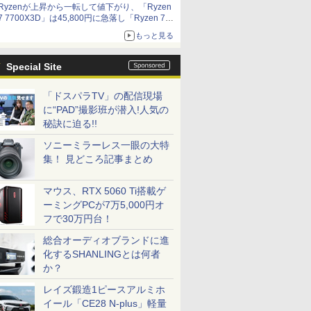
Ryzenが上昇から一転して値下がり、「Ryzen
7 7700X3D」は45,800円に急落し「Ryzen 7
7800X3D」との価格逆転解消 [8月前半のCPU
もっと見る
価格]
Special Site
「ドスパラTV」の配信現場
に“PAD”撮影班が潜入!人気の
秘訣に迫る!!
ソニーミラーレス一眼の大特
集！ 見どころ記事まとめ
マウス、RTX 5060 Ti搭載ゲ
ーミングPCが7万5,000円オ
フで30万円台！
総合オーディオブランドに進
化するSHANLINGとは何者
か？
レイズ鍛造1ピースアルミホ
イール「CE28 N-plus」軽量