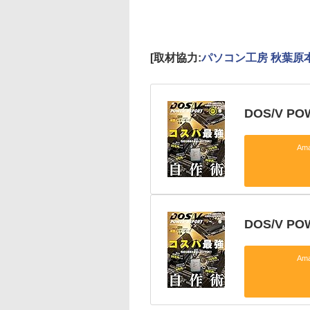
[取材協力:
パソコン工房 秋葉原
DOS/V PO
Am
DOS/V P
Am