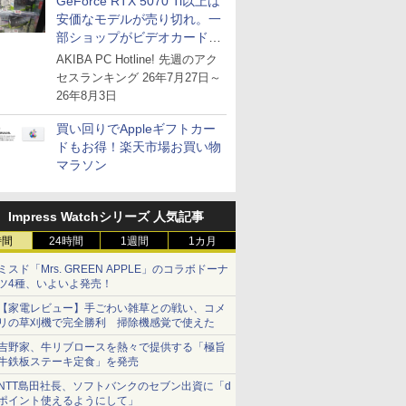
GeForce RTX 5070 Ti以上は
安価なモデルが売り切れ。一
部ショップがビデオカードの
購入制限を実施したニュース
AKIBA PC Hotline! 先週のアク
が注目を集める
セスランキング 26年7月27日～
26年8月3日
買い回りでAppleギフトカー
ドもお得！楽天市場お買い物
マラソン
Impress Watchシリーズ 人気記事
時間
24時間
1週間
1カ月
ミスド「Mrs. GREEN APPLE」のコラボドーナ
ツ4種、いよいよ発売！
【家電レビュー】手ごわい雑草との戦い、コメ
リの草刈機で完全勝利 掃除機感覚で使えた
吉野家、牛リブロースを熱々で提供する「極旨
牛鉄板ステーキ定食」を発売
NTT島田社長、ソフトバンクのセブン出資に「d
ポイント使えるようにして」