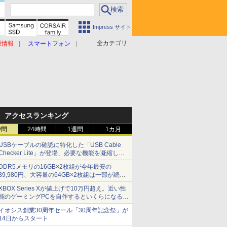
Impress サイト
全カテゴリ
原情報
スマートフォン
アクセスランキング
時間
24時間
1週間
1カ月
USBケーブルの確認に特化した「USB Cable
Checker Lite」が登場、必要な機能を凝縮しコ
ンパクトに 7日発売
DDR5メモリの16GB×2枚組が今年最安の
39,980円、大容量の64GB×2枚組は一部が続騰
[8月前半のメモリ価格]
XBOX Series Xが値上げで10万円超え。近い性
能のゲーミングPCを自作するといくらになる？
【石田賀津男の『酒の肴にPCゲーム』】
イオシス創業30周年セール「30周年記念祭」が
14日からスタート