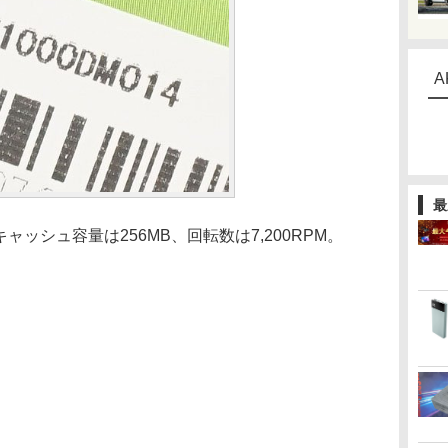
A
最
ャッシュ容量は256MB、回転数は7,200RPM。