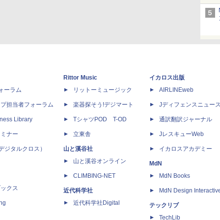
Rittor Music
イカロス出版
dフォーラム
リットーミュージック
AIRLINEweb
ップ担当者フォーラム
楽器探そう!デジマート
Jディフェンスニュー
ness Library
TシャツPOD T-OD
通訳翻訳ジャーナル
セミナー
立東舎
JレスキューWeb
 X（デジタルクロス）
山と溪谷社
イカロスアカデミー
山と溪谷オンライン
MdN
CLIMBING-NET
MdN Books
ブックス
近代科学社
MdN Design Interactiv
ing
近代科学社Digital
テックリブ
TechLib