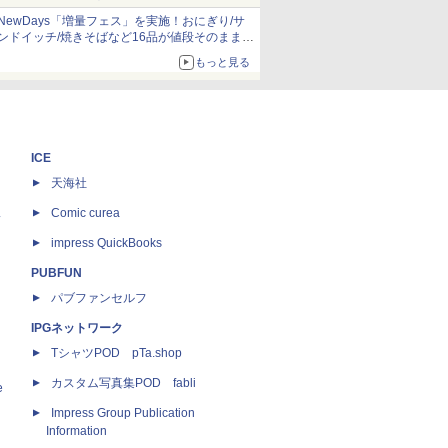
NewDays「増量フェス」を実施！おにぎり/サ
ンドイッチ/焼きそばなど16品が値段そのままで
ボリュームアップ
もっと見る
ICE
天海社
ス
Comic curea
impress QuickBooks
PUBFUN
パブファンセルフ
IPGネットワーク
TシャツPOD pTa.shop
カスタム写真集POD fabli
e
Impress Group Publication
Information