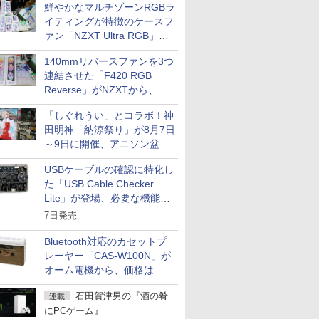
鮮やかなマルチゾーンRGBラ
イティングが特徴のケースフ
ァン「NZXT Ultra RGB」が
発売、計8製品
140mmリバースファンを3つ
連結させた「F420 RGB
Reverse」がNZXTから、単
一フレーム採用
「しぐれうい」とコラボ！神
田明神「納涼祭り」が8月7日
～9日に開催、アニソン盆踊
りや屋台グルメなどもあり
USBケーブルの確認に特化し
た「USB Cable Checker
Lite」が登場、必要な機能を
凝縮しコンパクトに
7日発売
Bluetooth対応のカセットプ
レーヤー「CAS-W100N」が
オーム電機から、価格は
5,940円
石田賀津男の『酒の肴
連載
にPCゲーム』