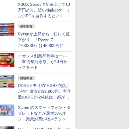
XBOX Series Xが値上げで10
万円超え。近い性能のゲーミ
ングPCを自作するといくら
になる？
相場調査
Ryzenが上昇から一転して値
下がり、「Ryzen 7
7700X3D」は45,800円に急
落し「Ryzen 7 7800X3D」
イオシス創業30周年セール
との価格逆転解消 [8月前半の
「30周年記念祭」が14日か
CPU価格]
らスタート
相場調査
DDR5メモリの16GB×2枚組
が今年最安の39,980円、大容
量の64GB×2枚組は一部が続
騰 [8月前半のメモリ価格]
Xiaomiのスマートフォン・タ
ブレットなどが最大30%オ
フ！楽天お買い物マラソン