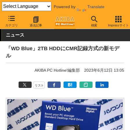
Powered by
Translate
AKIBA PC Hotline!
PCパーツ
HDD（ハードディスク）
Western 
カテゴリ
過去記事
検索
Impressサイト
ニュース
「WD Blue」2TB HDDにCMR記録方式の新モデ
ル
AKIBA PC Hotline!編集部
2023年6月12日 13:05
リスト