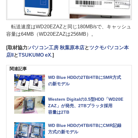
転送速度はWD20EZAZと同じ180MB/sで、キャッシュ
容量は64MB（WD20EZAZは256MB）。
[取材協力:
パソコン工房 秋葉原本店
と
ツクモパソコン本
店II
と
TSUKUMO eX.
]
関連記事
WD Blue HDDの2TB/4TBにSMR方式
の新モデル
Western Digitalの3.5型HDD「WD20E
ZAZ」が発売、2TBプラッタ採用
容量は2TB
WD Blue HDDの4TB/6TBにCMR記録
方式の新モデル