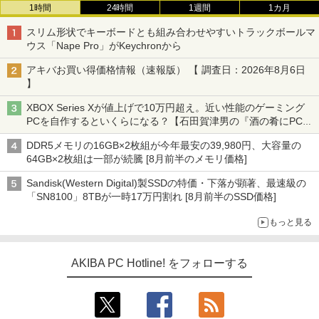
1時間
24時間
1週間
1カ月
スリム形状でキーボードとも組み合わせやすいトラックボールマ
ウス「Nape Pro」がKeychronから
アキバお買い得価格情報（速報版） 【 調査日：2026年8月6日
】
XBOX Series Xが値上げで10万円超え。近い性能のゲーミング
PCを自作するといくらになる？【石田賀津男の『酒の肴にPCゲ
ーム』】
DDR5メモリの16GB×2枚組が今年最安の39,980円、大容量の
64GB×2枚組は一部が続騰 [8月前半のメモリ価格]
Sandisk(Western Digital)製SSDの特価・下落が顕著、最速級の
「SN8100」8TBが一時17万円割れ [8月前半のSSD価格]
もっと見る
AKIBA PC Hotline! をフォローする