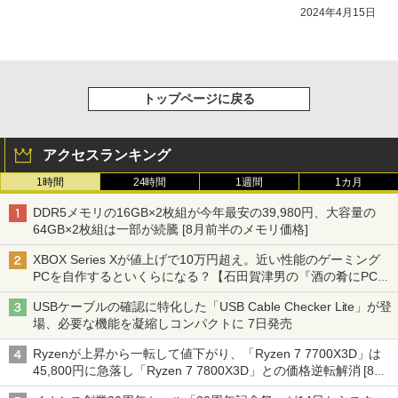
開催」
2024年4月15日
トップページに戻る
アクセスランキング
1時間
24時間
1週間
1カ月
DDR5メモリの16GB×2枚組が今年最安の39,980円、大容量の
64GB×2枚組は一部が続騰 [8月前半のメモリ価格]
XBOX Series Xが値上げで10万円超え。近い性能のゲーミング
PCを自作するといくらになる？【石田賀津男の『酒の肴にPCゲ
ーム』】
USBケーブルの確認に特化した「USB Cable Checker Lite」が登
場、必要な機能を凝縮しコンパクトに 7日発売
Ryzenが上昇から一転して値下がり、「Ryzen 7 7700X3D」は
45,800円に急落し「Ryzen 7 7800X3D」との価格逆転解消 [8月
前半のCPU価格]