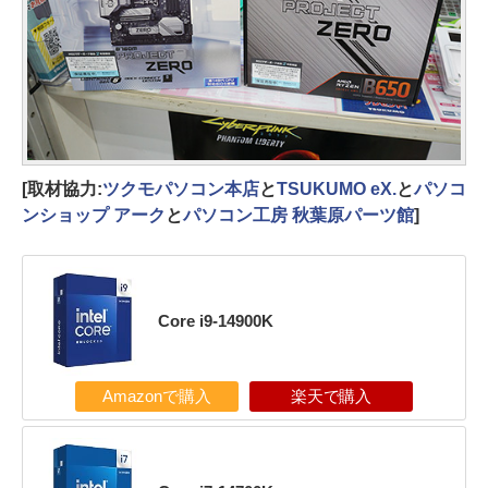
[取材協力:
ツクモパソコン本店
と
TSUKUMO eX.
と
パソコ
ンショップ アーク
と
パソコン工房 秋葉原パーツ館
]
Core i9-14900K
Amazonで購入
楽天で購入