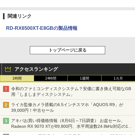
関連リンク
RD-RX6500XT-E8GBの製品情報
トップページに戻る
アクセスランキング
1時間
24時間
1週間
1カ月
令和のファミコンディスクシステム？安価に書き換え可能なGB
用「しましまディスクシステム」
ライカ監修カメラ搭載の6.5インチスマホ「AQUOS R9」が
39,000円！中古セール
アキバお買い得価格情報（8月6日～7日調査） お盆セール、
Radeon RX 9070 XTが89,800円、水平周波数24.8kHz対応の17
型モニターが9,801円、暑さ指数連動セール ほか