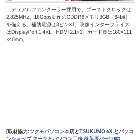
デュアルファンクーラー採用で、ブーストクロックは
2,825MHz。18Gbps動作のGDDR6メモリ8GB（64bit）
を備える。補助電源は8ピン×1。映像インターフェイス
はDisplayPort 1.4×1、HDMI 2.1×1。カード長は180×111
×40mm。
[取材協力:
ツクモパソコン本店
と
TSUKUMO eX.
と
パソコ
ンショップ アーク
と
パソコン工房 秋葉原パーツ館
]