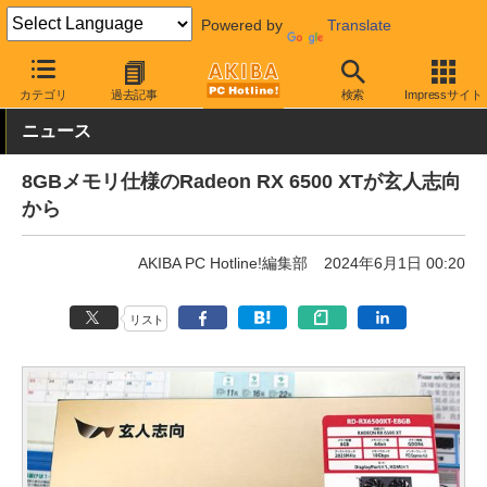
Powered by
Translate
AKIBA PC Hotline!
PCパーツ
ビデオカード（グラフィックボード
カテゴリ
過去記事
検索
Impressサイト
ニュース
8GBメモリ仕様のRadeon RX 6500 XTが玄人志向
から
AKIBA PC Hotline!編集部
2024年6月1日 00:20
リスト