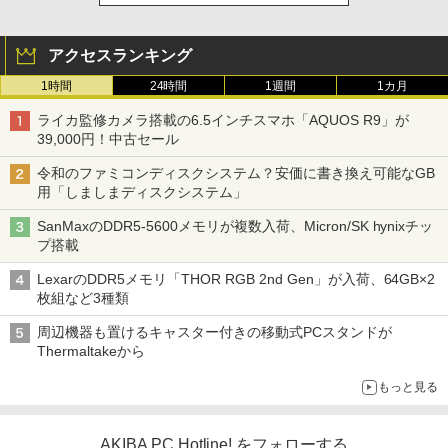
アクセスランキング
1時間
24時間
1週間
1カ月
ライカ監修カメラ搭載の6.5インチスマホ「AQUOS R9」が
39,000円！中古セール
令和のファミコンディスクシステム？安価に書き換え可能なGB
用「しましまディスクシステム」
SanMaxのDDR5-5600メモリが複数入荷、Micron/SK hynixチッ
プ搭載
LexarのDDR5メモリ「THOR RGB 2nd Gen」が入荷、64GB×2
枚組など3種類
周辺機器も置けるキャスター付きの移動式PCスタンドが
Thermaltakeから
もっと見る
AKIBA PC Hotline! をフォローする