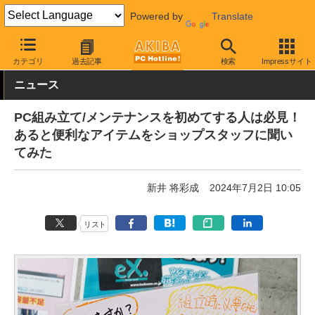
Powered by
Translate
AKIBA PC Hotline!
PCパーツ
カテゴリ
過去記事
検索
Impressサイト
ニュース
PC組み立て/メンテナンスを初めてする人は必見！
あると便利なアイテムをショップスタッフに聞い
てみた
新井 将彩成
2024年7月2日 10:05
リスト