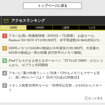
トップページに戻る
アクセスランキング
1時間
24時間
1週間
1カ月
アキバお買い得価格情報（8月6日～7日調査） お盆セール、
Radeon RX 9070 XTが89,800円、水平周波数24.8kHz対応の17
型モニターが9,801円、暑さ指数連動セール ほか
DDR5メモリの16GB×2枚組が今年最安の39,980円、大容量の
64GB×2枚組は一部が続騰 [8月前半のメモリ価格]
iPadでもそのまま使えるボールペン「STYLUS 2WAY」がエレコ
ムから、ゼブラと共同開発
アキバに“夏の特価ラッシュ”到来！CPUもメモリもマザーも安
い、買い時のパーツは？【8月7日(金)22時配信】
イオシス創業30周年セール「30周年記念祭」が14日からスター
ト
もっと見る