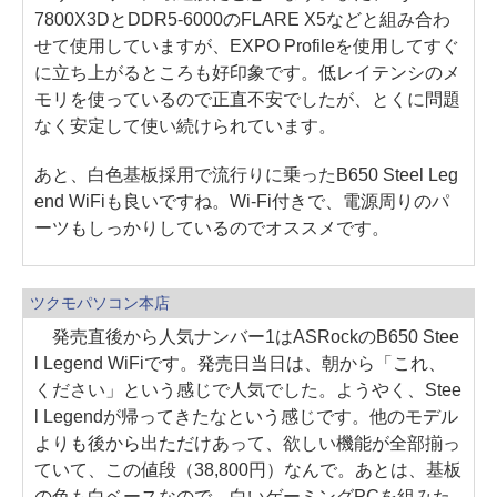
7800X3DとDDR5-6000のFLARE X5などと組み合わ
せて使用していますが、EXPO Profileを使用してすぐ
に立ち上がるところも好印象です。低レイテンシのメ
モリを使っているので正直不安でしたが、とくに問題
なく安定して使い続けられています。
あと、白色基板採用で流行りに乗ったB650 Steel Leg
end WiFiも良いですね。Wi-Fi付きで、電源周りのパ
ーツもしっかりしているのでオススメです。
ツクモパソコン本店
発売直後から人気ナンバー1はASRockのB650 Stee
l Legend WiFiです。発売日当日は、朝から「これ、
ください」という感じで人気でした。ようやく、Stee
l Legendが帰ってきたなという感じです。他のモデル
よりも後から出ただけあって、欲しい機能が全部揃っ
ていて、この値段（38,800円）なんで。あとは、基板
の色も白ベースなので、白いゲーミングPCを組みた