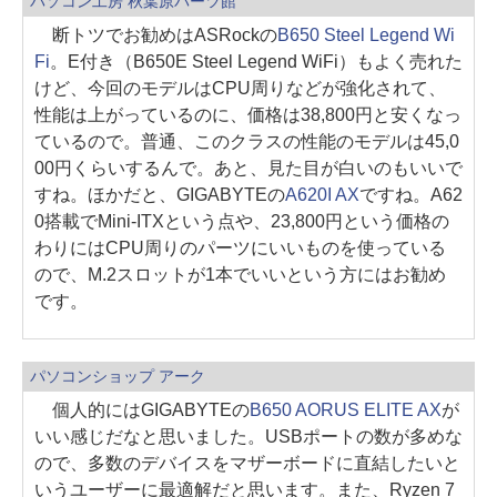
パソコン工房 秋葉原パーツ館
断トツでお勧めはASRockの
B650 Steel Legend Wi
Fi
。E付き（B650E Steel Legend WiFi）もよく売れた
けど、今回のモデルはCPU周りなどが強化されて、
性能は上がっているのに、価格は38,800円と安くなっ
ているので。普通、このクラスの性能のモデルは45,0
00円くらいするんで。あと、見た目が白いのもいいで
すね。ほかだと、GIGABYTEの
A620I AX
ですね。A62
0搭載でMini-ITXという点や、23,800円という価格の
わりにはCPU周りのパーツにいいものを使っている
ので、M.2スロットが1本でいいという方にはお勧め
です。
パソコンショップ アーク
個人的にはGIGABYTEの
B650 AORUS ELITE AX
が
いい感じだなと思いました。USBポートの数が多めな
ので、多数のデバイスをマザーボードに直結したいと
いうユーザーに最適解だと思います。また、Ryzen 7