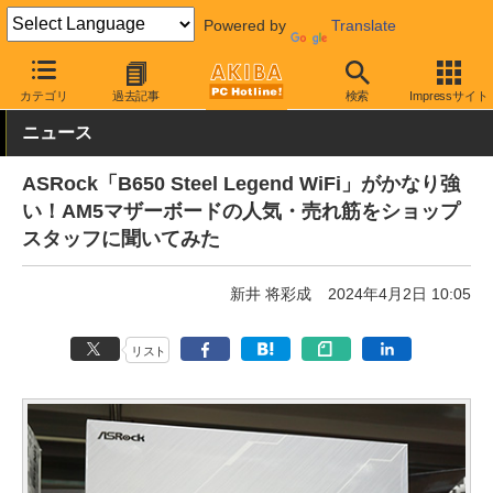
Powered by
Translate
AKIBA PC Hotline!
PCパーツ
マザーボード
ASRock
カテゴリ
過去記事
検索
Impressサイト
ニュース
ASRock「B650 Steel Legend WiFi」がかなり強
い！AM5マザーボードの人気・売れ筋をショップ
スタッフに聞いてみた
新井 将彩成
2024年4月2日 10:05
リスト