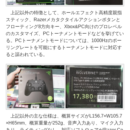
上記以外の特徴として、ホールエフェクト高精度親指
スティック、Razerメカタクタイルアクションボタンと
フローティング8方向キー、Xbox&PC向けのプロレベル
のカスタマイズ、PCトーナメントモードなどを挙げてい
る。PCトーナメントモードについては、1000Hzのポー
リングレートを可能にするトーナメントモードに対応す
ると謳われている。
上記以外の主な仕様は、概算サイズがL156.7×W105.7
×H65mm、概算重量が252g、音声入力あり、マイク入力
あり、ライティングなし、対応ソフトウェアがRazer Co