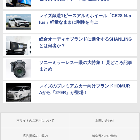
レイズ鍛造1ピースアルミホイール「CE28 N-p
lus」軽量なままに剛性を向上
総合オーディオブランドに進化するSHANLING
とは何者か？
ソニーミラーレス一眼の大特集！ 見どころ記事
まとめ
レイズのプレミアムカー向けブランドHOMUR
Aから「2×9R」が登場！
本サイトのご利用について
お問い合わせ
広告掲載のご案内
編集部へのご連絡