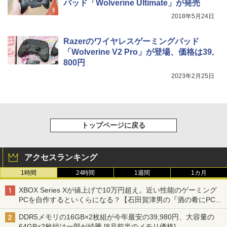
パッド「Wolverine Ultimate」が発売
2018年5月24日
Razerのワイヤレスゲーミングパッド
「Wolverine V2 Pro」が登場、価格は39,
800円
2023年2月25日
トップページに戻る
アクセスランキング
1時間
24時間
1週間
1カ月
XBOX Series Xが値上げで10万円超え。近い性能のゲーミング
PCを自作するといくらになる？【石田賀津男の『酒の肴にPCゲ
ーム』】
DDR5メモリの16GB×2枚組が今年最安の39,980円、大容量の
64GB×2枚組は一部が続騰 [8月前半のメモリ価格]