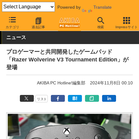
Powered by
Translate
AKIBA PC Hotline!
PC周辺機器
ゲーミングデバイス
ゲームパ
カテゴリ
過去記事
検索
Impressサイト
ニュース
プロゲーマーと共同開発したゲームパッド
「Razer Wolverine V3 Tournament Edition」が
登場
AKIBA PC Hotline!編集部
2024年11月8日 00:10
リスト