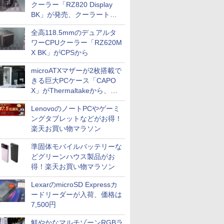
クーラー「RZ820 Display
BK」が発売、クーラートッ
プに5インチ液晶搭載
全高118.5mmのデュアルタ
ワーCPUクーラー「RZ620M
X BK」がCPSから
microATXマザーが2枚搭載で
きる巨大PCケース「CAPO
X」がThermaltakeから、カ
ラーは2色
LenovoのノートPCやゲーミ
ングタブレットなどがお得！
楽天お買い物マラソン
準固体モバイルバッテリーな
どグリーンハウス製品がお
得！楽天お買い物マラソン
LexarのmicroSD Expressカ
ードリーダーが入荷、価格は
7,500円
鮮やかなマルチゾーンRGBラ