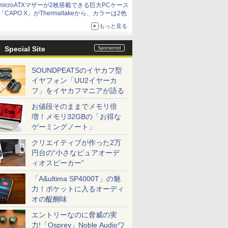
microATXマザーが2枚搭載できる巨大PCケース
「CAPO X」がThermaltakeから、カラーは2色
もっと見る
Special Site
SOUNDPEATSのイヤカフ型
イヤフォン「UU2イヤーカ
フ」をイヤカフマニアが語る
お値段そのままでメモリ倍
増！メモリ32GBの「お得な
ゲーミングノート」
クリエイティブが作った2万
円台の“小さなピュアオーデ
ィオスピーカー”
「A&ultima SP4000T」の魅
力！ポケットに入るオーディ
オの醍醐味
エントリーなのに脅威の実
力!「Osprey」Noble Audioワ