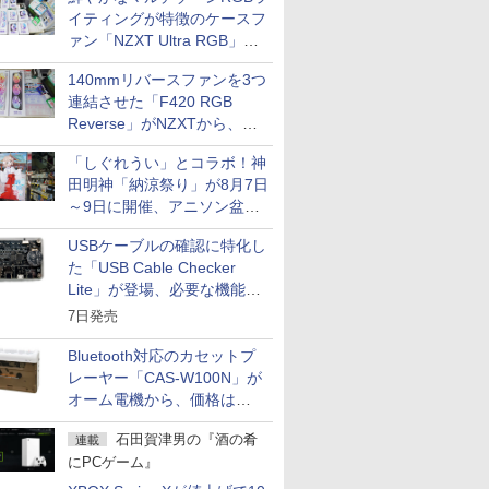
イティングが特徴のケースフ
ァン「NZXT Ultra RGB」が
発売、計8製品
140mmリバースファンを3つ
連結させた「F420 RGB
Reverse」がNZXTから、単
一フレーム採用
「しぐれうい」とコラボ！神
田明神「納涼祭り」が8月7日
～9日に開催、アニソン盆踊
りや屋台グルメなどもあり
USBケーブルの確認に特化し
た「USB Cable Checker
Lite」が登場、必要な機能を
凝縮しコンパクトに
7日発売
Bluetooth対応のカセットプ
レーヤー「CAS-W100N」が
オーム電機から、価格は
5,940円
石田賀津男の『酒の肴
連載
にPCゲーム』