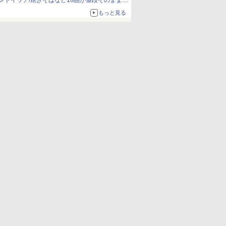
ンドイッチ/焼きそばなど16品が値段そのままで
ボリュームアップ
もっと見る