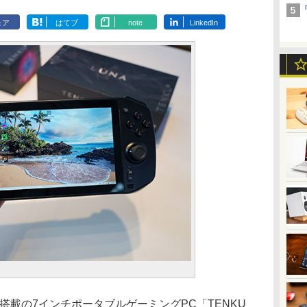
ェア
はてブ
note
LinkedIn
ws 11搭載の7インチポータブルゲーミングPC「TENKU