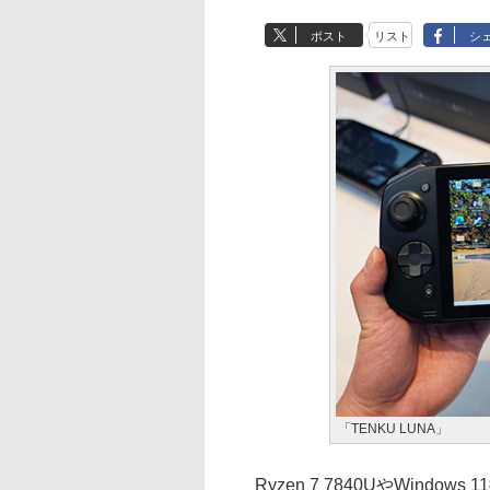
ポスト
リスト
シ
「TENKU LUNA」
Ryzen 7 7840UやWindo