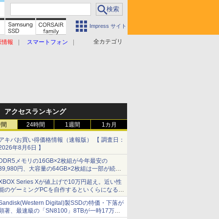
Impress サイト
全カテゴリ
原情報
スマートフォン
アクセスランキング
時間
24時間
1週間
1カ月
アキバお買い得価格情報（速報版） 【 調査日：
2026年8月6日 】
DDR5メモリの16GB×2枚組が今年最安の
39,980円、大容量の64GB×2枚組は一部が続騰
[8月前半のメモリ価格]
XBOX Series Xが値上げで10万円超え。近い性
能のゲーミングPCを自作するといくらになる？
【石田賀津男の『酒の肴にPCゲーム』】
Sandisk(Western Digital)製SSDの特価・下落が
顕著、最速級の「SN8100」8TBが一時17万円
割れ [8月前半のSSD価格]