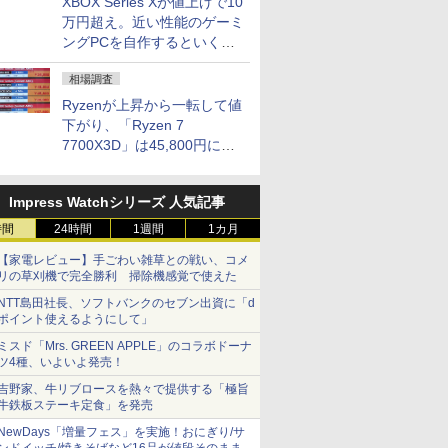
XBOX Series Xが値上げで10
万円超え。近い性能のゲーミ
ングPCを自作するといくら
になる？
相場調査
Ryzenが上昇から一転して値
下がり、「Ryzen 7
7700X3D」は45,800円に急
落し「Ryzen 7 7800X3D」
との価格逆転解消 [8月前半の
Impress Watchシリーズ 人気記事
CPU価格]
時間
24時間
1週間
1カ月
【家電レビュー】手ごわい雑草との戦い、コメ
リの草刈機で完全勝利 掃除機感覚で使えた
NTT島田社長、ソフトバンクのセブン出資に「d
ポイント使えるようにして」
ミスド「Mrs. GREEN APPLE」のコラボドーナ
ツ4種、いよいよ発売！
吉野家、牛リブロースを熱々で提供する「極旨
牛鉄板ステーキ定食」を発売
NewDays「増量フェス」を実施！おにぎり/サ