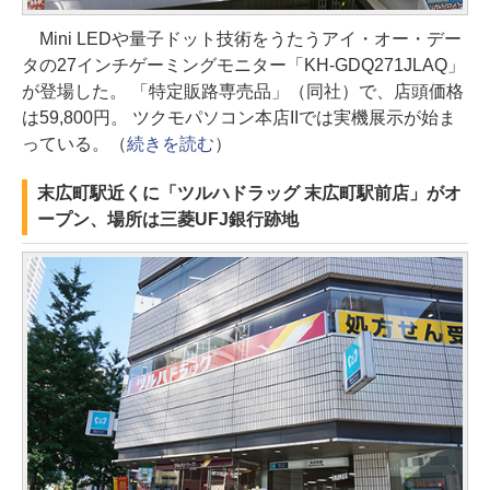
Mini LEDや量子ドット技術をうたうアイ・オー・デー
タの27インチゲーミングモニター「KH-GDQ271JLAQ」
が登場した。 「特定販路専売品」（同社）で、店頭価格
は59,800円。 ツクモパソコン本店IIでは実機展示が始ま
っている。（
続きを読む
）
末広町駅近くに「ツルハドラッグ 末広町駅前店」がオ
ープン、場所は三菱UFJ銀行跡地