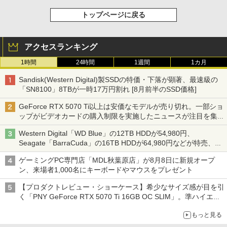
トップページに戻る
アクセスランキング
1時間
24時間
1週間
1カ月
Sandisk(Western Digital)製SSDの特価・下落が顕著、最速級の
「SN8100」8TBが一時17万円割れ [8月前半のSSD価格]
GeForce RTX 5070 Ti以上は安価なモデルが売り切れ。一部ショ
ップがビデオカードの購入制限を実施したニュースが注目を集め
る AKIBA PC Hotline! 先週のアクセスランキング 26年7月27日～
Western Digital「WD Blue」の12TB HDDが54,980円、
26年8月3日
Seagate「BarraCuda」の16TB HDDが64,980円などが特売、
NAS・ビジネス向けは上昇傾向 [8月前半のHDD価格]
ゲーミングPC専門店「MDL秋葉原店」が8月8日に新規オープ
ン、来場者1,000名にキーボードやマウスをプレゼント
【プロダクトレビュー・ショーケース】希少なサイズ感が目を引
く「PNY GeForce RTX 5070 Ti 16GB OC SLIM」。準ハイエン
ドでも2スロット厚で長さ30cm切り！スリムボディでもパフォ
もっと見る
ーマンスと冷却は万全 text by 内田 泰仁