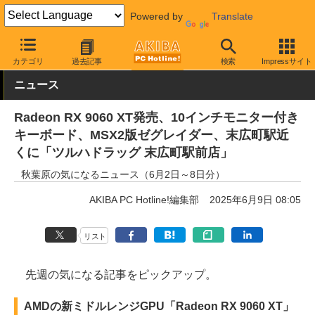
Powered by
Translate
AKIBA PC Hotline!
その他
カテゴリ
過去記事
検索
Impressサイト
ニュース
Radeon RX 9060 XT発売、10インチモニター付き
キーボード、MSX2版ゼグレイダー、末広町駅近
くに「ツルハドラッグ 末広町駅前店」
秋葉原の気になるニュース（6月2日～8日分）
AKIBA PC Hotline!編集部
2025年6月9日 08:05
リスト
先週の気になる記事をピックアップ。
AMDの新ミドルレンジGPU「Radeon RX 9060 XT」