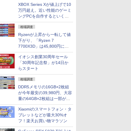
XBOX Series Xが値上げで10
万円超え。近い性能のゲーミ
ングPCを自作するといくら
になる？
相場調査
Ryzenが上昇から一転して値
下がり、「Ryzen 7
7700X3D」は45,800円に急
落し「Ryzen 7 7800X3D」
イオシス創業30周年セール
との価格逆転解消 [8月前半の
「30周年記念祭」が14日か
CPU価格]
らスタート
相場調査
DDR5メモリの16GB×2枚組
が今年最安の39,980円、大容
量の64GB×2枚組は一部が続
騰 [8月前半のメモリ価格]
Xiaomiのスマートフォン・タ
ブレットなどが最大30%オ
フ！楽天お買い物マラソン