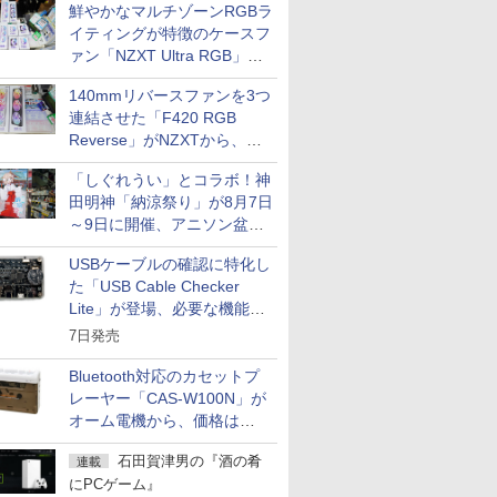
鮮やかなマルチゾーンRGBラ
イティングが特徴のケースフ
ァン「NZXT Ultra RGB」が
発売、計8製品
140mmリバースファンを3つ
連結させた「F420 RGB
Reverse」がNZXTから、単
一フレーム採用
「しぐれうい」とコラボ！神
田明神「納涼祭り」が8月7日
～9日に開催、アニソン盆踊
りや屋台グルメなどもあり
USBケーブルの確認に特化し
た「USB Cable Checker
Lite」が登場、必要な機能を
凝縮しコンパクトに
7日発売
Bluetooth対応のカセットプ
レーヤー「CAS-W100N」が
オーム電機から、価格は
5,940円
石田賀津男の『酒の肴
連載
にPCゲーム』