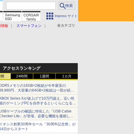
Impress サイト
全カテゴリ
原情報
スマートフォン
アクセスランキング
時間
24時間
1週間
1カ月
DDR5メモリの16GB×2枚組が今年最安の
39,980円、大容量の64GB×2枚組は一部が続騰
[8月前半のメモリ価格]
XBOX Series Xが値上げで10万円超え。近い性
能のゲーミングPCを自作するといくらになる？
【石田賀津男の『酒の肴にPCゲーム』】
USBケーブルの確認に特化した「USB Cable
Checker Lite」が登場、必要な機能を凝縮しコ
ンパクトに 7日発売
イオシス創業30周年セール「30周年記念祭」が
14日からスタート