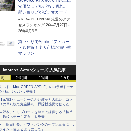
GeForce RTX 5070 Ti以上は
安価なモデルが売り切れ。一
部ショップがビデオカードの
購入制限を実施したニュース
AKIBA PC Hotline! 先週のアク
が注目を集める
セスランキング 26年7月27日～
26年8月3日
買い回りでAppleギフトカー
ドもお得！楽天市場お買い物
マラソン
Impress Watchシリーズ 人気記事
時間
24時間
1週間
1カ月
ミスド「Mrs. GREEN APPLE」のコラボドーナ
ツ4種、いよいよ発売！
【家電レビュー】手ごわい雑草との戦い、コメ
リの草刈機で完全勝利 掃除機感覚で使えた
吉野家、牛リブロースを熱々で提供する「極旨
牛鉄板ステーキ定食」を発売
NTT島田社長、ソフトバンクのセブン出資に「d
ポイント使えるようにして」