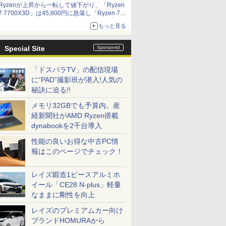
Ryzenが上昇から一転して値下がり、「Ryzen
7 7700X3D」は45,800円に急落し「Ryzen 7
7800X3D」との価格逆転解消 [8月前半のCPU
もっと見る
価格]
Special Site
「ドスパラTV」の配信現場
に“PAD”撮影班が潜入!人気の
秘訣に迫る!!
メモリ32GBでも予算内。産
経新聞社がAMD Ryzen搭載
dynabookを2千台導入
性能の良いお得な中古PC情
報はこのページでチェック！
レイズ鍛造1ピースアルミホ
イール「CE28 N-plus」軽量
なままに剛性を向上
レイズのプレミアムカー向け
ブランドHOMURAから