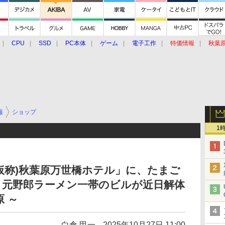
CPU
SSD
PC本体
ゲーム
電子工作
特価情報
秋葉
グルメ
イベント
価格動向
報
ショップ
1
仮称)秋葉原万世橋ホテル」に、たまご
、元野郎ラーメン一帯のビルが近日解体
 ～
白倉 甲一
2025年10月27日 11:00