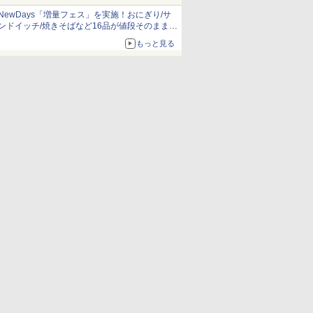
NewDays「増量フェス」を実施！おにぎり/サ
ンドイッチ/焼きそばなど16品が値段そのままで
ボリュームアップ
もっと見る