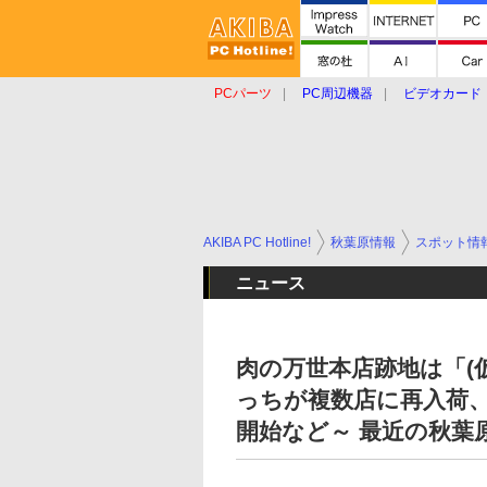
PCパーツ
PC周辺機器
ビデオカード
タブレット
おもしろグッズ
ショップ
AKIBA PC Hotline!
秋葉原情報
スポット情
ニュース
肉の万世本店跡地は「(
っちが複数店に再入荷
開始など～ 最近の秋葉原