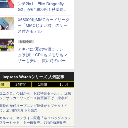
ンチ2in1「Elite Dragonfly
G2」が64,800円！秋葉原で
中古PCセール
X68000用MMCカードリーダ
ー「MMCじょい君」のケー
ス付きモデル
特別企画
アキバに“夏の特価ラッシ
ュ”到来！CPUもメモリもマ
ザーも安い、買い時のパーツ
は？【8月7日(金)22時配信】
Impress Watchシリーズ 人気記事
時間
24時間
1週間
1カ月
ユニクロ、今日から「お盆特別セール」。涼感
シアサッカーワンピース待望値下げ、撥水ギア
ショーツは1990円に
東映の歴代オープニング映像がカプセルトイ
に。全5種で8月下旬発売
カルディ、オンライン限定「ネコバッグ＆タン
ブラーセット」を一般販売。7月の抽選販売の
当選無効分