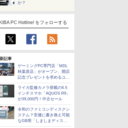
か？
KIBA PC Hotline! をフォローする
新記事
ゲーミングPC専門店「MDL
秋葉原店」がオープン、開店
記念プレゼントを求めるユー
ザーが押し寄せ長蛇の列に
ライカ監修カメラ搭載の6.5
インチスマホ「AQUOS R9」
が39,000円！中古セール
令和のファミコンディスクシ
ステム？安価に書き換え可能
なGB用「しましまディスク
システム」