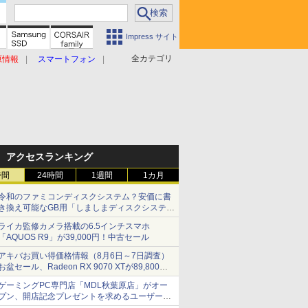
Impress サイト
全カテゴリ
原情報
スマートフォン
アクセスランキング
時間
24時間
1週間
1カ月
令和のファミコンディスクシステム？安価に書
き換え可能なGB用「しましまディスクシステ
ム」
ライカ監修カメラ搭載の6.5インチスマホ
「AQUOS R9」が39,000円！中古セール
アキバお買い得価格情報（8月6日～7日調査）
お盆セール、Radeon RX 9070 XTが89,800
円、水平周波数24.8kHz対応の17型モニターが
ゲーミングPC専門店「MDL秋葉原店」がオー
9,801円、暑さ指数連動セール ほか
プン、開店記念プレゼントを求めるユーザーが
押し寄せ長蛇の列に