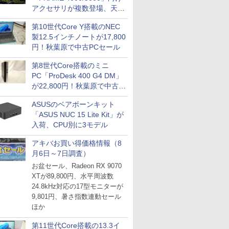
アクセサリが複数登場、天然
木製パネルや背面コネクタ対
第10世代Core Y搭載のNEC
応トレイなど
製12.5インチノートが17,800
円！秋葉原で中古PCセール
第8世代Core搭載のミニ
PC「ProDesk 400 G4 DM」
が22,800円！秋葉原で中古
PCセール
ASUSのベアボーンキット
「ASUS NUC 15 Lite Kit」が
入荷、CPU別に3モデル
アキバお買い得価格情報（8
月6日～7日調査）
お盆セール、Radeon RX 9070
XTが89,800円、水平周波数
24.8kHz対応の17型モニターが
9,801円、暑さ指数連動セール
ほか
第11世代Core搭載の13.3イ