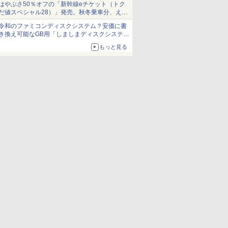
はやぶさ50％オフの「新幹線eチケット（トク
だ値スペシャル28）」発売。秋冬乗車分、えき
ねっと限定
令和のファミコンディスクシステム？安価に書
き換え可能なGB用「しましまディスクシステ
ム」
もっと見る