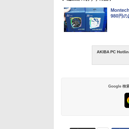
Monte
980円
AKIBA PC H
Google