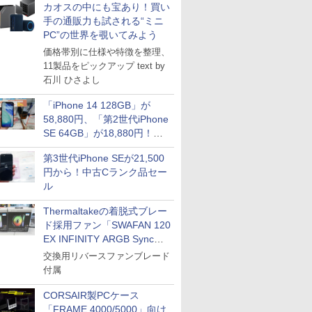
カオスの中にも宝あり！買い
手の通販力も試される“ミニ
PC”の世界を覗いてみよう
価格帯別に仕様や特徴を整理、
11製品をピックアップ text by
石川 ひさよし
「iPhone 14 128GB」が
58,880円、「第2世代iPhone
SE 64GB」が18,880円！中
古Bランク品セール
第3世代iPhone SEが21,500
円から！中古Cランク品セー
ル
Thermaltakeの着脱式ブレー
ド採用ファン「SWAFAN 120
EX INFINITY ARGB Sync」
に単品パッケージ
交換用リバースファンブレード
付属
CORSAIR製PCケース
「FRAME 4000/5000」向け