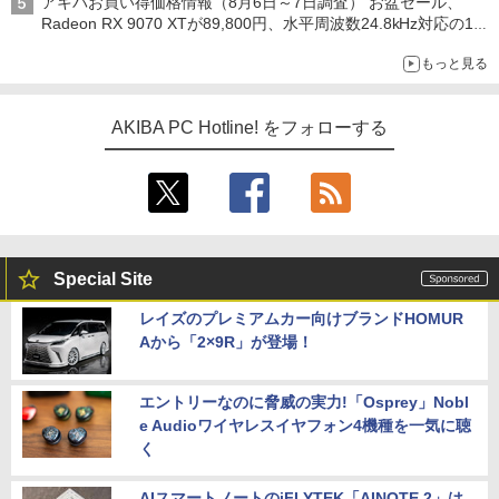
アキバお買い得価格情報（8月6日～7日調査） お盆セール、
Radeon RX 9070 XTが89,800円、水平周波数24.8kHz対応の17
型モニターが9,801円、暑さ指数連動セール ほか
もっと見る
AKIBA PC Hotline! をフォローする
Special Site
レイズのプレミアムカー向けブランドHOMUR
Aから「2×9R」が登場！
エントリーなのに脅威の実力!「Osprey」Nobl
e Audioワイヤレスイヤフォン4機種を一気に聴
く
AIスマートノートのiFLYTEK「AINOTE 2」は