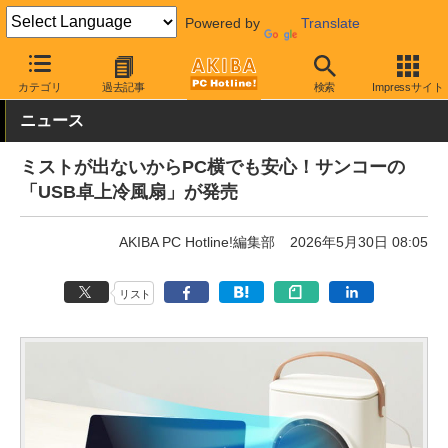
Powered by
Translate
AKIBA PC Hotline!
PC周辺機器
USB扇風機
カテゴリ
過去記事
検索
Impressサイト
ニュース
ミストが出ないからPC横でも安心！サンコーの
「USB卓上冷風扇」が発売
AKIBA PC Hotline!編集部
2026年5月30日 08:05
リスト