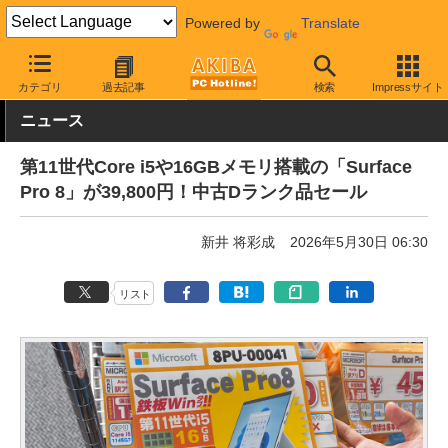
Powered by
Translate
AKIBA PC Hotline!
秋葉原情報
価格情報
特価情報
カテゴリ
過去記事
検索
Impressサイト
ニュース
第11世代Core i5や16GBメモリ搭載の「Surface
Pro 8」が39,800円！中古Dランク品セール
新井 将彩成
2026年5月30日 06:30
リスト