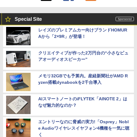
Special Site
レイズのプレミアムカー向けブランドHOMUR
Aから「2×9R」が登場！
クリエイティブが作った2万円台の“小さなピュ
アオーディオスピーカー”
メモリ32GBでも予算内。産経新聞社がAMD R
yzen搭載dynabookを2千台導入
AIスマートノートのiFLYTEK「AINOTE 2」は
なぜ魅力的なのか？
エントリーなのに脅威の実力!「Osprey」Nobl
e Audioワイヤレスイヤフォン4機種を一気に聴
く