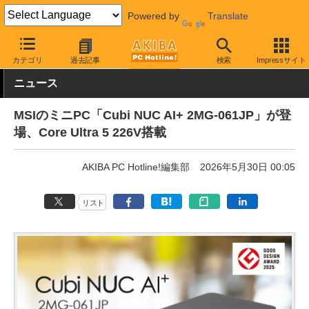
Powered by
Translate
AKIBA PC Hotline!
PC本体・ソフト
PC本体
小型PC
カテゴリ
過去記事
検索
Impressサイト
ニュース
MSIのミニPC「Cubi NUC AI+ 2MG-061JP」が登
場、Core Ultra 5 226V搭載
AKIBA PC Hotline!編集部
2026年5月30日 00:05
リスト