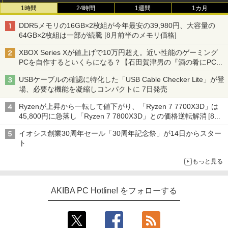
1時間
24時間
1週間
1カ月
DDR5メモリの16GB×2枚組が今年最安の39,980円、大容量の
64GB×2枚組は一部が続騰 [8月前半のメモリ価格]
XBOX Series Xが値上げで10万円超え。近い性能のゲーミング
PCを自作するといくらになる？【石田賀津男の『酒の肴にPCゲ
ーム』】
USBケーブルの確認に特化した「USB Cable Checker Lite」が登
場、必要な機能を凝縮しコンパクトに 7日発売
Ryzenが上昇から一転して値下がり、「Ryzen 7 7700X3D」は
45,800円に急落し「Ryzen 7 7800X3D」との価格逆転解消 [8月
前半のCPU価格]
イオシス創業30周年セール「30周年記念祭」が14日からスター
ト
もっと見る
AKIBA PC Hotline! をフォローする