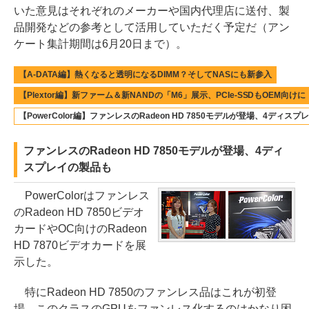
いた意見はそれぞれのメーカーや国内代理店に送付、製
品開発などの参考として活用していただく予定だ（アン
ケート集計期間は6月20日まで）。
【A-DATA編】熱くなると透明になるDIMM？そしてNASにも新参入
【Plextor編】新ファーム＆新NANDの「M6」展示、PCIe-SSDもOEM向けに
【PowerColor編】ファンレスのRadeon HD 7850モデルが登場、4ディス
ファンレスのRadeon HD 7850モデルが登場、4ディ
スプレイの製品も
PowerColorはファンレス
のRadeon HD 7850ビデオ
カードやOC向けのRadeon
HD 7870ビデオカードを展
示した。
特にRadeon HD 7850のファンレス品はこれが初登
場。このクラスのGPUをファンレス化するのはかなり困