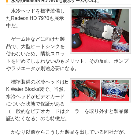
水冷のRadeon HD 7970も展示
ゲームやOCに
水冷ヘッドを標準装備し
たRadeon HD 7970も展示
中だ。
ゲーム用などに向けた製
品で、大型ヒートシンクを
使わないため、隣接スロッ
トを埋めてしまわないのもメリット。その反面、ポンプ
やラジエータが別途必要になる。
標準装備の水冷ヘッドはE
K Water Blocks製で、当然、
水冷ヘッドがビデオカード
についた状態で保証がある
（一般的なビデオカードはクーラーを取り外すと製品保
証がなくなる）のも特徴だ。
かなり以前からこうした製品を出している同社だが、