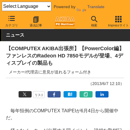
Powered by
Translate
AKIBA PC Hotline!
PCパーツ
ビデオカード（グラフィックボード
カテゴリ
過去記事
検索
Impressサイト
ニュース
【COMPUTEX AKIBA出張所】【PowerColor編】
ファンレスのRadeon HD 7850モデルが登場、4デ
ィスプレイの製品も
メーカー/代理店に意見が送れるフォーム付き
（2013/6/7 12:10）
リスト
毎年恒例のCOMPUTEX TAIPEIが6月4日から開催中
だ。