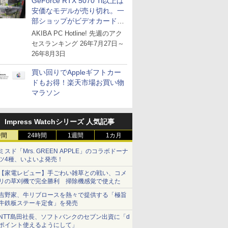
GeForce RTX 5070 Ti以上は
安価なモデルが売り切れ。一
部ショップがビデオカードの
購入制限を実施したニュース
AKIBA PC Hotline! 先週のアク
が注目を集める
セスランキング 26年7月27日～
26年8月3日
買い回りでAppleギフトカー
ドもお得！楽天市場お買い物
マラソン
Impress Watchシリーズ 人気記事
時間
24時間
1週間
1カ月
ミスド「Mrs. GREEN APPLE」のコラボドーナ
ツ4種、いよいよ発売！
【家電レビュー】手ごわい雑草との戦い、コメ
リの草刈機で完全勝利 掃除機感覚で使えた
吉野家、牛リブロースを熱々で提供する「極旨
牛鉄板ステーキ定食」を発売
NTT島田社長、ソフトバンクのセブン出資に「d
ポイント使えるようにして」