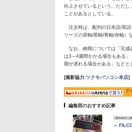
向上させているという。ただし
ことがあるとしている。
注文時は、配列の日本語/英語や
リーズの茶軸/黒軸/青軸/赤軸
なお、納期については「完成品
は3～4週間かかる場合もある
期が遅れる場合がある」などと
[撮影協力:
ツクモパソコン本店
]
ダ
編集部のおすすめ記事
@watch_ak
～ FI