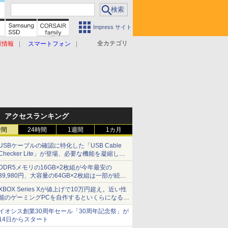
Impress サイト
全カテゴリ
原情報
スマートフォン
アクセスランキング
時間
24時間
1週間
1カ月
USBケーブルの確認に特化した「USB Cable
Checker Lite」が登場、必要な機能を凝縮しコ
ンパクトに 7日発売
DDR5メモリの16GB×2枚組が今年最安の
39,980円、大容量の64GB×2枚組は一部が続騰
[8月前半のメモリ価格]
XBOX Series Xが値上げで10万円超え。近い性
能のゲーミングPCを自作するといくらになる？
【石田賀津男の『酒の肴にPCゲーム』】
イオシス創業30周年セール「30周年記念祭」が
14日からスタート