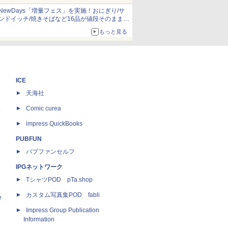
NewDays「増量フェス」を実施！おにぎり/サ
ンドイッチ/焼きそばなど16品が値段そのままで
ボリュームアップ
もっと見る
ICE
天海社
ス
Comic curea
impress QuickBooks
PUBFUN
パブファンセルフ
IPGネットワーク
TシャツPOD pTa.shop
カスタム写真集POD fabli
e
Impress Group Publication
Information