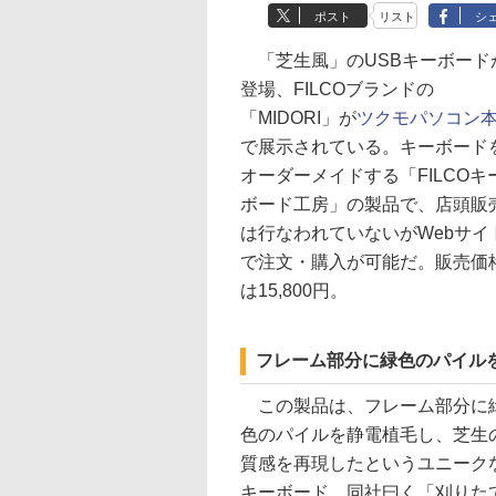
ポスト
リスト
シ
「芝生風」のUSBキーボード
登場、FILCOブランドの
「MIDORI」が
ツクモパソコン
で展示されている。キーボード
オーダーメイドする「FILCOキ
ボード工房」の製品で、店頭販
は行なわれていないがWebサイ
で注文・購入が可能だ。販売価
は15,800円。
フレーム部分に緑色のパイル
この製品は、フレーム部分に
色のパイルを静電植毛し、芝生
質感を再現したというユニーク
キーボード。同社曰く「刈りた