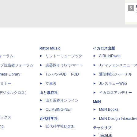
Rittor Music
イカロス出版
dフォーラム
リットーミュージック
AIRLINEweb
ップ担当者フォーラム
楽器探そう!デジマート
Jディフェンスニュー
ness Library
TシャツPOD T-OD
通訳翻訳ジャーナル
セミナー
立東舎
JレスキューWeb
 X（デジタルクロス）
山と溪谷社
イカロスアカデミー
山と溪谷オンライン
MdN
CLIMBING-NET
MdN Books
ブックス
近代科学社
MdN Design Interactiv
ing
近代科学社Digital
テックリブ
TechLib