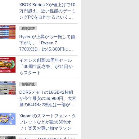
XBOX Series Xが値上げで10
万円超え。近い性能のゲーミ
ングPCを自作するといくら
になる？
相場調査
Ryzenが上昇から一転して値
下がり、「Ryzen 7
7700X3D」は45,800円に急
落し「Ryzen 7 7800X3D」
イオシス創業30周年セール
との価格逆転解消 [8月前半の
「30周年記念祭」が14日か
CPU価格]
らスタート
相場調査
DDR5メモリの16GB×2枚組
が今年最安の39,980円、大容
量の64GB×2枚組は一部が続
騰 [8月前半のメモリ価格]
Xiaomiのスマートフォン・タ
ブレットなどが最大30%オ
フ！楽天お買い物マラソン