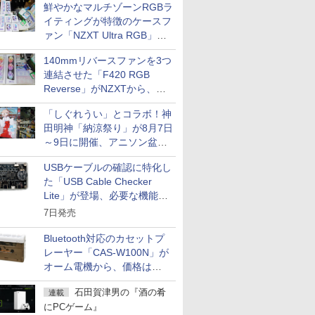
鮮やかなマルチゾーンRGBラ
イティングが特徴のケースフ
ァン「NZXT Ultra RGB」が
発売、計8製品
140mmリバースファンを3つ
連結させた「F420 RGB
Reverse」がNZXTから、単
一フレーム採用
「しぐれうい」とコラボ！神
田明神「納涼祭り」が8月7日
～9日に開催、アニソン盆踊
りや屋台グルメなどもあり
USBケーブルの確認に特化し
た「USB Cable Checker
Lite」が登場、必要な機能を
凝縮しコンパクトに
7日発売
Bluetooth対応のカセットプ
レーヤー「CAS-W100N」が
オーム電機から、価格は
5,940円
石田賀津男の『酒の肴
連載
にPCゲーム』