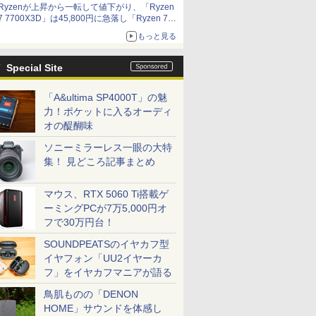
Ryzenが上昇から一転して値下がり、「Ryzen
7 7700X3D」は45,800円に急落し「Ryzen 7
7800X3D」との価格逆転解消 [8月前半のCPU
もっと見る
価格]
Special Site
「A&ultima SP4000T」の魅
力！ポケットに入るオーディ
オの醍醐味
ソニーミラーレス一眼の大特
集！ 見どころ記事まとめ
マウス、RTX 5060 Ti搭載ゲ
ーミングPCが7万5,000円オ
フで30万円台！
SOUNDPEATSのイヤカフ型
イヤフォン「UU2イヤーカ
フ」をイヤカフマニアが語る
鳥肌ものの「DENON
HOME」サウンドを体感し