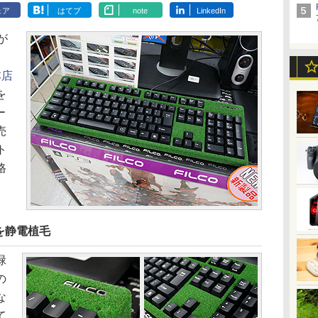
ェア
はてブ
note
LinkedIn
が
本店
を
ー
売
ト
格
を静電植毛
緑
の
な
て