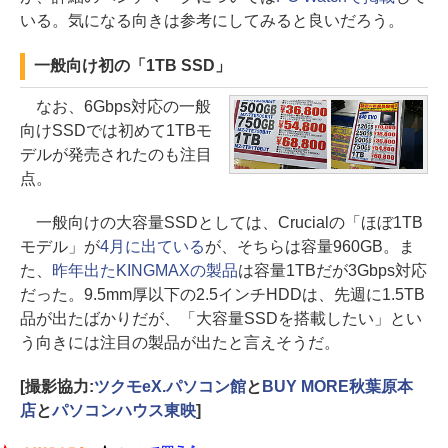
いる。気になる向きは参考にしてみると良いだろう。
一般向け初の「1TB SSD」
なお、6Gbps対応の一般
向けSSDでは初めて1TBモ
デルが発売されたのも注目
点。
一般向けの大容量SSDとしては、Crucialの「ほぼ1TB
モデル」が
4月に出ている
が、そちらは容量960GB。ま
た、
昨年出たKINGMAXの製品
は容量1TBだが3Gbps対応
だった。9.5mm厚以下の2.5インチHDDは、先週に1.5TB
品が出たばかりだが、「大容量SSDを搭載したい」とい
う向きには注目の製品が出たと言えそうだ。
[撮影協力:
ツクモeX.パソコン館
と
BUY MORE秋葉原本
店
と
パソコンハウス東映
]