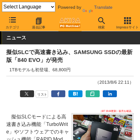
Powered by
Translate
AKIBA PC Hotline!
PCパーツ
SSD
Samsung
カテゴリ
過去記事
検索
Impressサイト
ニュース
擬似SLCで高速書き込み、SAMSUNG SSDの最新
版「840 EVO」が発売
1TBモデルも初登場、68,800円
（2013/8/6 22:11）
リスト
（8/7 19:44更新）販売を確認。
擬似SLCモードによる高
速書き込み機能「TurboWrit
e」やソフトウェアでのキャ
ッシュ機能「RAPID Mod