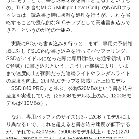
うに使うことで、書き込み速度を向上させる」というも
の。TLCを含むMLC（Multiple Level Cell）のNANDフラ
ッシュは、読み書き時に複雑な処理を行うが、これを省
略することで擬似的なSLCチップとして高速書き込みで
きる、というのがその仕組み。
実際にPCから書き込みを行うと、まず、専用の予備領
域に対してSLC的な書き込みを行ってバッファリング、
SSDがアイドルになった際に専用領域から通常領域（TL
C領域）に書き込むという。こうした機構により、いま
まで速度向上が困難だった連続ライトやランダムライト
の速度を向上。2bit MLCチップを搭載した上位モデル
「SSD 840 PRO」と並ぶ、公称520MB/sという書き込み
速度を実現している（250GBモデル以上のみ。120GBモ
デルは410MB/s）。
なお、専用バッファのサイズは3～12GB（モデルによ
り異なる）で、これを超えると書き込み速度が低下する
が、それでも420MB/s（500GBモデル以上）または270