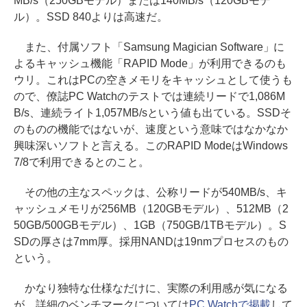
MB/s（250GBモデル）または140MB/s（120GBモデ
ル）。SSD 840よりは高速だ。
また、付属ソフト「Samsung Magician Software」に
よるキャッシュ機能「RAPID Mode」が利用できるのも
ウリ。これはPCの空きメモリをキャッシュとして使うも
ので、僚誌PC Watchのテストでは連続リードで1,086M
B/s、連続ライト1,057MB/sという値も出ている。SSDそ
のものの機能ではないが、速度という意味ではなかなか
興味深いソフトと言える。このRAPID ModeはWindows
7/8で利用できるとのこと。
その他の主なスペックは、公称リードが540MB/s、キ
ャッシュメモリが256MB（120GBモデル）、512MB（2
50GB/500GBモデル）、1GB（750GB/1TBモデル）。S
SDの厚さは7mm厚。採用NANDは19nmプロセスのもの
という。
かなり独特な仕様なだけに、実際の利用感が気になる
が、詳細のベンチマークについては
PC Watchで掲載
して