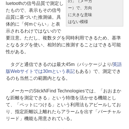
の」（メーカ
luetoothの信号品質で測定し
ー）で、方向
たもので、表示もその信号
に大きな意味
品質に基づいた推測値。具
はない模様
体的に「何mぐらい」と表
示されるわけではないので
要注意。ただし、複数タグを同時利用できるため、基準
となるタグを使い、相対的に推測することはできる可能
性がある。
タグと通信できるのは最大45m（パッケージより/
英語
版Webサイトでは30mという表記
もある）で、測定でき
るのも当然この範囲内となる。
メーカーのStickNFind Technologiesでは、「おおまか
な距離を測定できる」という特徴を活かせる機能とし
て、「ペットにつける」という利用法もアピールしてお
り、指定距離以上離れたらアラームを出す「バーチャル
リード」機能も用意されている。