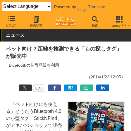
Powered by
Translate
AKIBA PC Hotline!
モバイル
スマホアクセサリ
Bluetooth対応
カテゴリ
過去記事
検索
Impressサイト
ニュース
ペット向け？距離を推測できる「もの探しタグ」
が販売中
Bluetoothの信号品質を利用
（2014/1/22 12:05）
リスト
「ペット向けにも使え
る」とうたうBluetooth 4.0
の小型タグ「StickNFind」
がアキバのショップで販売