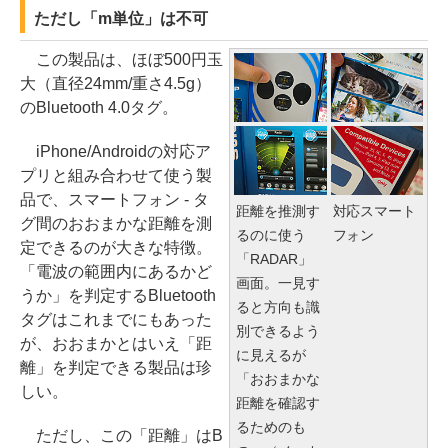
ただし「m単位」は不可
この製品は、ほぼ500円玉
大（直径24mm/重さ4.5g）
のBluetooth 4.0タグ。
iPhone/Androidの対応ア
プリと組み合わせて使う製
品で、スマートフォン - タ
距離を推測す
対応スマート
グ間のおおまかな距離を測
るのに使う
フォン
定できるのが大きな特徴。
「RADAR」
「電波の範囲内にあるかど
画面。一見す
うか」を判定するBluetooth
ると方向も識
タグはこれまでにもあった
別できるよう
が、おおまかとはいえ「距
に見えるが
離」を判定できる製品は珍
「おおまかな
しい。
距離を確認す
るためのも
ただし、この「距離」はB