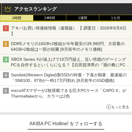
アクセスランキング
1時間
24時間
1週間
1カ月
アキバお買い得価格情報（速報版） 【 調査日：2026年8月6日
】
DDR5メモリの16GB×2枚組が今年最安の39,980円、大容量の
64GB×2枚組は一部が続騰 [8月前半のメモリ価格]
XBOX Series Xが値上げで10万円超え。近い性能のゲーミング
PCを自作するといくらになる？【石田賀津男の『酒の肴にPCゲ
ーム』】
Sandisk(Western Digital)製SSDの特価・下落が顕著、最速級の
「SN8100」8TBが一時17万円割れ [8月前半のSSD価格]
microATXマザーが2枚搭載できる巨大PCケース「CAPO X」が
Thermaltakeから、カラーは2色
もっと見る
AKIBA PC Hotline! をフォローする