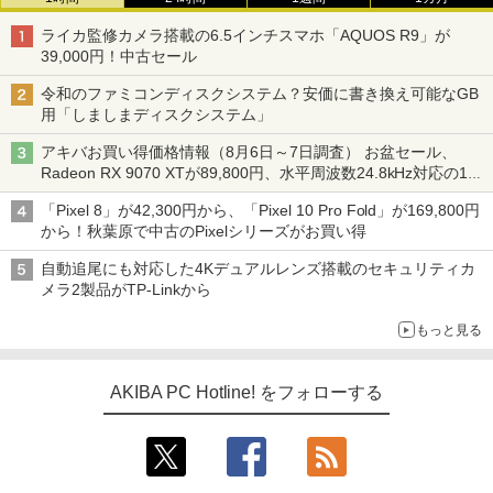
ライカ監修カメラ搭載の6.5インチスマホ「AQUOS R9」が
39,000円！中古セール
令和のファミコンディスクシステム？安価に書き換え可能なGB
用「しましまディスクシステム」
アキバお買い得価格情報（8月6日～7日調査） お盆セール、
Radeon RX 9070 XTが89,800円、水平周波数24.8kHz対応の17
型モニターが9,801円、暑さ指数連動セール ほか
「Pixel 8」が42,300円から、「Pixel 10 Pro Fold」が169,800円
から！秋葉原で中古のPixelシリーズがお買い得
自動追尾にも対応した4Kデュアルレンズ搭載のセキュリティカ
メラ2製品がTP-Linkから
もっと見る
AKIBA PC Hotline! をフォローする