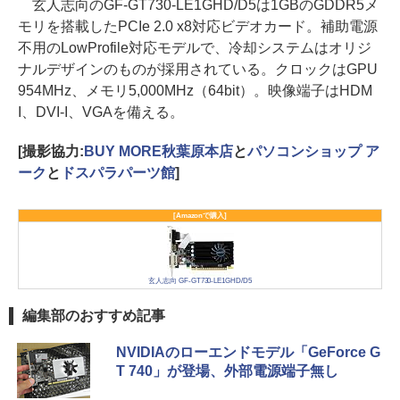
玄人志向のGF-GT730-LE1GHD/D5は1GBのGDDR5メ
モリを搭載したPCIe 2.0 x8対応ビデオカード。補助電源
不用のLowProfile対応モデルで、冷却システムはオリジ
ナルデザインのものが採用されている。クロックはGPU
954MHz、メモリ5,000MHz（64bit）。映像端子はHDM
I、DVI-I、VGAを備える。
[撮影協力:
BUY MORE秋葉原本店
と
パソコンショップ ア
ーク
と
ドスパラパーツ館
]
[Amazonで購入]
玄人志向 GF-GT730-LE1GHD/D5
編集部のおすすめ記事
NVIDIAのローエンドモデル「GeForce G
T 740」が登場、外部電源端子無し