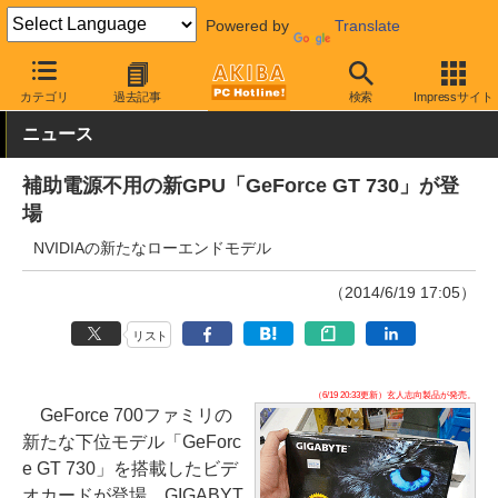
Powered by
Translate
AKIBA PC Hotline!
PCパーツ
ビデオカード（グラフィックボード
カテゴリ
過去記事
検索
Impressサイト
ニュース
補助電源不用の新GPU「GeForce GT 730」が登
場
NVIDIAの新たなローエンドモデル
（2014/6/19 17:05）
リスト
（6/19 20:33更新）玄人志向製品が発売。
GeForce 700ファミリの
新たな下位モデル「GeForc
e GT 730」を搭載したビデ
オカードが登場、GIGABYT