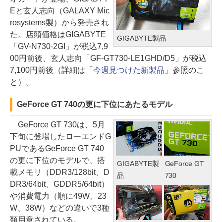
Eと玄人志向（GALAXY Mic
rosystems製）から発売され
た。店頭価格はGIGABYTE
GIGABYTE製品
「GV-N730-2GI」が税込7,9
00円前後、玄人志向「GF-GT730-LE1GHD/D5」が税込
7,100円前後（詳細は「
今週見つけた新製品
」参照のこ
と）。
GeForce GT 740の更に下位にあたるモデル
GeForce GT 730は、5月
下旬に登場したローエンドG
PUであるGeForce GT 740
の更に下位のモデルで、搭
GIGABYTE製
GeForce GT
載メモリ（DDR3/128bit、D
品
730
DR3/64bit、GDDR5/64bit）
や消費電力（順に49W、23
W、38W）などの違いで3種
類用意されている。