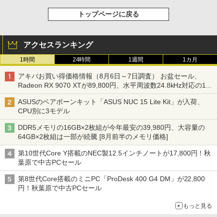
トップページに戻る
アクセスランキング
1時間
24時間
1週間
1カ月
アキバお買い得価格情報（8月6日～7日調査） お盆セール、
Radeon RX 9070 XTが89,800円、水平周波数24.8kHz対応の17
型モニターが9,801円、暑さ指数連動セール ほか
ASUSのベアボーンキット「ASUS NUC 15 Lite Kit」が入荷、
CPU別に3モデル
DDR5メモリの16GB×2枚組が今年最安の39,980円、大容量の
64GB×2枚組は一部が続騰 [8月前半のメモリ価格]
第10世代Core Y搭載のNEC製12.5インチノートが17,800円！秋
葉原で中古PCセール
第8世代Core搭載のミニPC「ProDesk 400 G4 DM」が22,800
円！秋葉原で中古PCセール
もっと見る