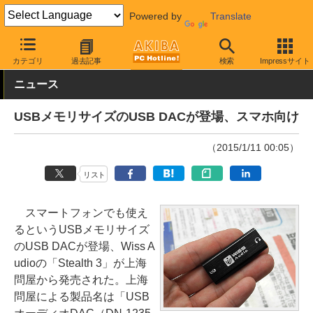
Powered by
Translate
AKIBA PC Hotline!
PCパーツ
サウンドデバイス
外付けタイプ
カテゴリ
過去記事
検索
Impressサイト
ニュース
USBメモリサイズのUSB DACが登場、スマホ向け
（2015/1/11 00:05）
リスト
スマートフォンでも使え
るというUSBメモリサイズ
のUSB DACが登場、Wiss A
udioの「Stealth 3」が上海
問屋から発売された。上海
問屋による製品名は「USB