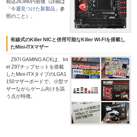
税込26,980円前後（詳細は
「
今週見つけた新製品
」参
照のこと）。
有線式のKiller NICと併用可能なKiller WI-FIを搭載し
たMini-ITXマザー
Z97I GAMING ACKは、Int
el Z97チップセットを搭載
したMini-ITXタイプのLGA1
150マザーボードで、小型マ
ザーながらゲーム向けを謳
う点が特徴。