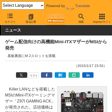
Powered by
Translate
AKIBA PC Hotline!
PCパーツ
マザーボード
MSI
カテゴリ
過去記事
検索
Impressサイト
ニュース
ゲーム配信向けの高機能Mini-ITXマザーがMSIから
発売
基板裏面にM.2スロットを搭載
（2015/1/17 23:55）
リスト
Killer LANなどを搭載した
MSIのMini-ITXゲーミングマ
ザー「Z97I GAMING ACK」
が発売された。店頭価格は