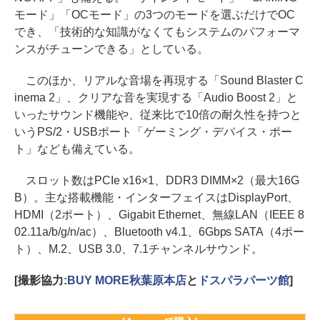
モード」「OCモード」の3つのモードを選ぶだけでOC
でき、「技術的な知識がなくてもシステムのパフォーマ
ンスがチューンできる」としている。
このほか、リアルな音場を再現する「Sound Blaster C
inema 2」、クリアな音を実現する「Audio Boost 2」と
いったサウンド機能や、従来比で10倍の耐久性を持つと
いうPS/2・USBポート「ゲーミング・デバイス・ポー
ト」なども備えている。
スロット数はPCIe x16×1、DDR3 DIMM×2（最大16G
B）。主な搭載機能・インターフェイスはDisplayPort、
HDMI（2ポート）、Gigabit Ethernet、無線LAN（IEEE 8
02.11a/b/g/n/ac）、Bluetooth v4.1、6Gbps SATA（4ポー
ト）、M.2、USB 3.0、7.1チャンネルサウンド。
[撮影協力:
BUY MORE秋葉原本店
と
ドスパラパーツ館
]