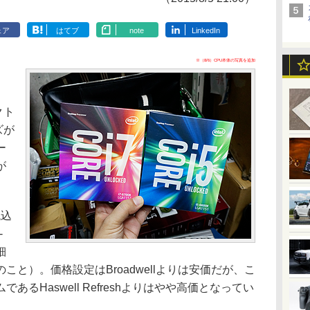
ェア
はてブ
note
LinkedIn
※（8/6）CPU本体の写真を追加
クト
ズが
ー
が
。
税込
-
細
こと）。価格設定はBroadwellよりは安価だが、こ
るHaswell Refreshよりはやや高価となってい