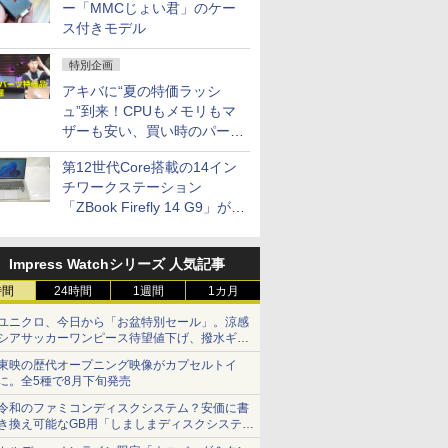
ー「MMCじょい君」のケー
ス付きモデル
特別企画
アキバに“夏の特価ラッシ
ュ”到来！CPUもメモリもマ
ザーも安い、買い時のパーツ
は？【8月7日(金)22時配信】
第12世代Core搭載の14イン
チワークステーション
「ZBook Firefly 14 G9」が
79,800円！秋葉原で中古PC
セール
Impress Watchシリーズ 人気記事
時間
24時間
1週間
1カ月
ユニクロ、今日から「お盆特別セール」。涼感
シアサッカーワンピース待望値下げ、撥水ギア
ショーツは1990円に
東映の歴代オープニング映像がカプセルトイ
に。全5種で8月下旬発売
令和のファミコンディスクシステム？安価に書
き換え可能なGB用「しましまディスクシステ
ム」