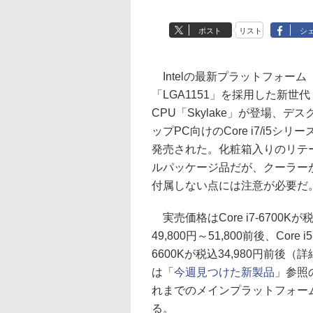
ポスト
リスト
シ
Intelの最新プラットフォーム
「LGA1151」を採用した新世代
CPU「Skylake」が登場、デス
ップPC向けのCore i7/i5シリー
発売された。化粧箱入りのリテ
ルパッケージ品だが、クーラー
付属しない点には注意が必要だ
実売価格はCore i7-6700Kが
49,800円～51,800前後、Core i5
6600Kが税込34,980円前後（詳
は「
今週見つけた新製品
」参照の
れまでのメインプラットフォームであ
る。