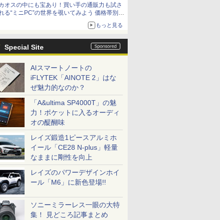
カオスの中にも宝あり！買い手の通販力も試さ
9,801円、暑さ指数連動セール ほか
れる“ミニPC”の世界を覗いてみよう 価格帯別に
仕様や特徴を整理、11製品をピックアップ text
もっと見る
by 石川 ひさよし
Special Site
AIスマートノートの
iFLYTEK「AINOTE 2」はな
ぜ魅力的なのか？
「A&ultima SP4000T」の魅
力！ポケットに入るオーディ
オの醍醐味
レイズ鍛造1ピースアルミホ
イール「CE28 N-plus」軽量
なままに剛性を向上
レイズのパワーデザインホイ
ール「M6」に新色登場!!
ソニーミラーレス一眼の大特
集！ 見どころ記事まとめ