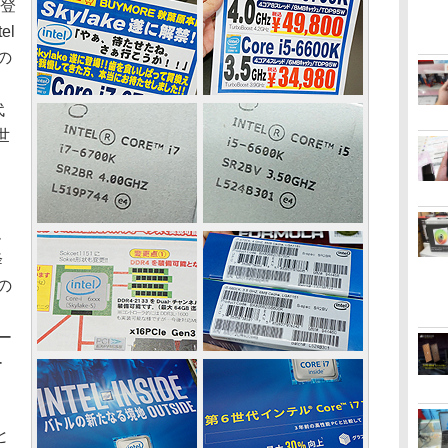
が登
el
の
代
世
ム
降
の
ー
ー
と