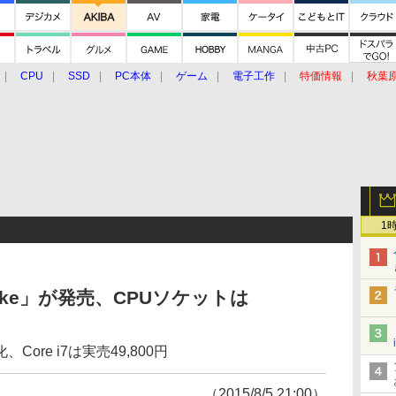
CPU
SSD
PC本体
ゲーム
電子工作
特価情報
秋葉
グルメ
イベント
価格動向
1
ylake」が発売、CPUソケットは
re i7は実売49,800円
（2015/8/5 21:00）