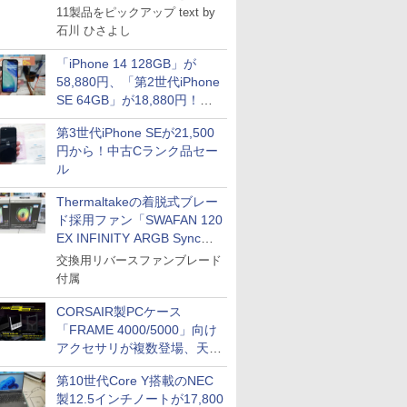
11製品をピックアップ text by
石川 ひさよし
「iPhone 14 128GB」が
58,880円、「第2世代iPhone
SE 64GB」が18,880円！中
古Bランク品セール
第3世代iPhone SEが21,500
円から！中古Cランク品セー
ル
Thermaltakeの着脱式ブレー
ド採用ファン「SWAFAN 120
EX INFINITY ARGB Sync」
に単品パッケージ
交換用リバースファンブレード
付属
CORSAIR製PCケース
「FRAME 4000/5000」向け
アクセサリが複数登場、天然
木製パネルや背面コネクタ対
第10世代Core Y搭載のNEC
応トレイなど
製12.5インチノートが17,800