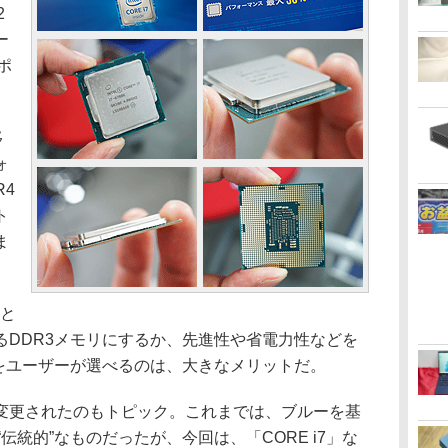
2
ー
ポ
移
ォ
R4
ト
ま
応と
るDDR3メモリにするか、先進性や省電力性などを
かをユーザーが選べるのは、大きなメリットだ。
更されたのもトピック。これまでは、ブルーを基
伝統的”なものだったが、今回は、「CORE i7」な