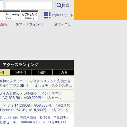
Impress サイト
全カテゴリ
原情報
スマートフォン
アクセスランキング
時間
24時間
1週間
1カ月
令和のファミコンディスクシステム？安価に書
き換え可能なGB用「しましまディスクシステ
ム」
ライカ監修カメラ搭載の6.5インチスマホ
「AQUOS R9」が39,000円！中古セール
「iPhone 14 128GB」が58,880円、「第2世代
iPhone SE 64GB」が18,880円！中古Bランク品
セール
アキバお買い得価格情報（8月6日～7日調査）
お盆セール、Radeon RX 9070 XTが89,800
円、水平周波数24.8kHz対応の17型モニターが