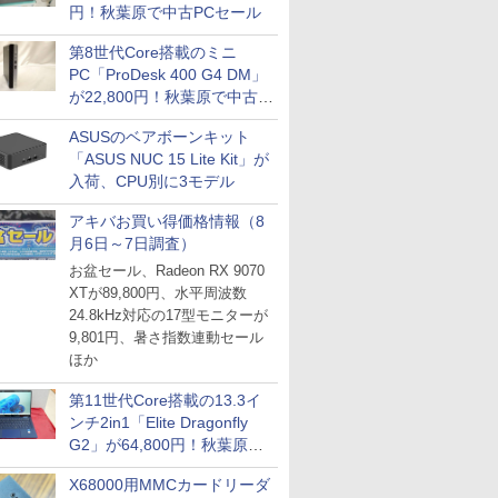
円！秋葉原で中古PCセール
第8世代Core搭載のミニ
PC「ProDesk 400 G4 DM」
が22,800円！秋葉原で中古
PCセール
ASUSのベアボーンキット
「ASUS NUC 15 Lite Kit」が
入荷、CPU別に3モデル
アキバお買い得価格情報（8
月6日～7日調査）
お盆セール、Radeon RX 9070
XTが89,800円、水平周波数
24.8kHz対応の17型モニターが
9,801円、暑さ指数連動セール
ほか
第11世代Core搭載の13.3イ
ンチ2in1「Elite Dragonfly
G2」が64,800円！秋葉原で
中古PCセール
X68000用MMCカードリーダ