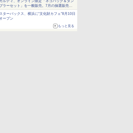
カルディ、オンライン限定「ネコバッグ＆タン
ブラーセット」を一般販売。7月の抽選販売の
当選無効分
スターバックス、横浜に“文化財カフェ”8月10日
オープン
もっと見る