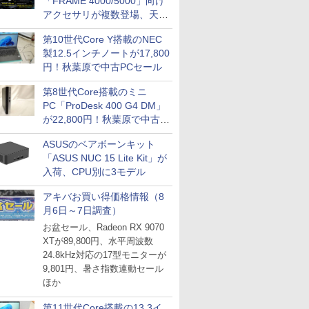
「FRAME 4000/5000」向け
アクセサリが複数登場、天然
木製パネルや背面コネクタ対
第10世代Core Y搭載のNEC
応トレイなど
製12.5インチノートが17,800
円！秋葉原で中古PCセール
第8世代Core搭載のミニ
PC「ProDesk 400 G4 DM」
が22,800円！秋葉原で中古
PCセール
ASUSのベアボーンキット
「ASUS NUC 15 Lite Kit」が
入荷、CPU別に3モデル
アキバお買い得価格情報（8
月6日～7日調査）
お盆セール、Radeon RX 9070
XTが89,800円、水平周波数
24.8kHz対応の17型モニターが
9,801円、暑さ指数連動セール
ほか
第11世代Core搭載の13.3イ