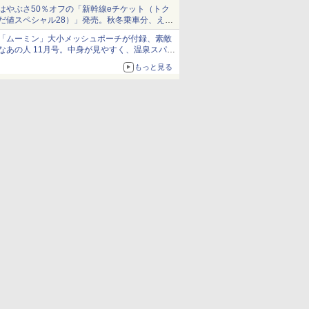
当選無効分
はやぶさ50％オフの「新幹線eチケット（トク
だ値スペシャル28）」発売。秋冬乗車分、えき
ねっと限定
「ムーミン」大小メッシュポーチが付録、素敵
なあの人 11月号。中身が見やすく、温泉スパに
も使える
もっと見る