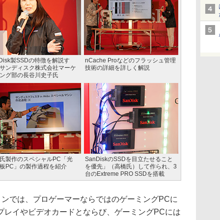
nDisk製SSDの特徴を解説す
nCache Proなどのフラッシュ管理
サンディスク株式会社マーケ
技術の詳細を詳しく解説
ング部の長谷川史子氏
氏製作のスペシャルPC「光
SanDiskのSSDを目立たせること
板PC」の製作過程を紹介
を優先」（高橋氏）して作られ、3
台のExtreme PRO SSDを搭載
ッションでは、プロゲーマーならではのゲーミングPCに
プレイやビデオカードとならび、ゲーミングPCには