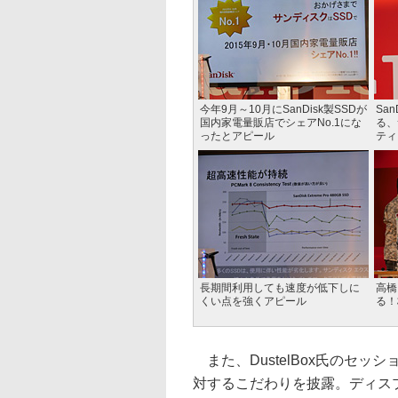
今年9月～10月にSanDisk製SSDが
Sa
国内家電量販店でシェアNo.1にな
る、
ったとアピール
ティ
長期間利用しても速度が低下しに
高橋
くい点を強くアピール
る！
また、DustelBox氏のセ
対するこだわりを披露。ディス