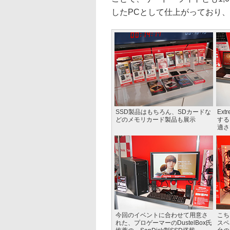
したPCとして仕上がっており
SSD製品はもちろん、SDカードな
Ext
どのメモリカード製品も展示
する
適さ
今回のイベントに合わせて用意さ
こち
れた、プロゲーマーのDustelBox氏
スペ