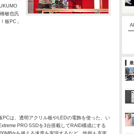
UKUMO
高橋敏也氏
！板PC」
A
最
PCは、透明アクリル板やLEDの電飾を使った、い
treme PRO SSDを3台搭載してRAID構成にする
00MB/sを越える速度を実現するなど、性能も充実