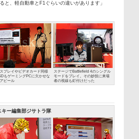
べると、軽自動車とF1ぐらいの違いがあります」
スプレイやビデオカード同様
ステージでBattlefield 4のシングル
SDもゲーミングPCに欠かせな
モードをプレイ。その妙技に来場
アピール
者の視線も釘付けだった
スキー編集部ジサトラ隊