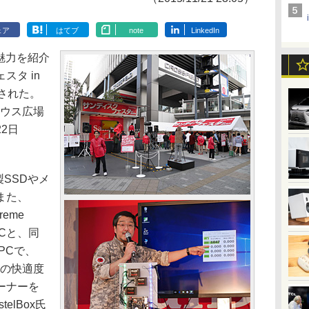
ェア
はてブ
note
LinkedIn
の魅力を紹介
スタ in
催された。
ニウス広場
2日
製SSDやメ
また、
reme
PCと、同
PCで、
時の快適度
ーナーを
elBox氏