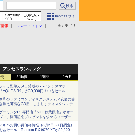
Impress サイト
全カテゴリ
原情報
スマートフォン
アクセスランキング
時間
24時間
1週間
1カ月
ライカ監修カメラ搭載の6.5インチスマホ
「AQUOS R9」が39,000円！中古セール
令和のファミコンディスクシステム？安価に書
き換え可能なGB用「しましまディスクシステ
ム」
ゲーミングPC専門店「MDL秋葉原店」がオー
プン、開店記念プレゼントを求めるユーザーが
押し寄せ長蛇の列に
アキバお買い得価格情報（8月6日～7日調査）
お盆セール、Radeon RX 9070 XTが89,800
円、水平周波数24.8kHz対応の17型モニターが