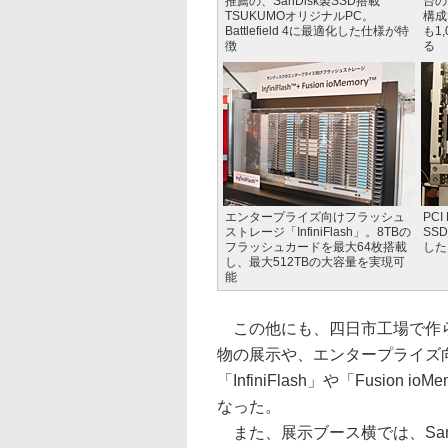
推薦の、SanDisk製SSD搭載
台のE
TSUKUMOオリジナルPC。
構成
Battlefield 4に最適化した仕様が特
も1
徴
る
エンタープライズ向けフラッシュ
PCI
ストレージ「InfiniFlash」。8TBの
SSD
フラッシュカードを最大64枚搭載
した
し、最大512TBの大容量を実現可
能
この他にも、四日市工場で作ら
物の展示や、エンタープライズ
「InfiniFlash」や「Fusion
なった。
また、展示ブース横では、San