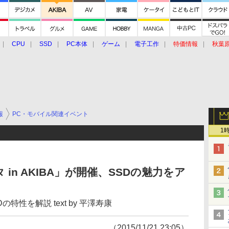
CPU
SSD
PC本体
ゲーム
電子工作
特価情報
秋葉
グルメ
イベント
価格動向
報
PC・モバイル関連イベント
1
in AKIBA」が開催、SSDの魅力をア
特性を解説 text by 平澤寿康
（2015/11/21 23:05）