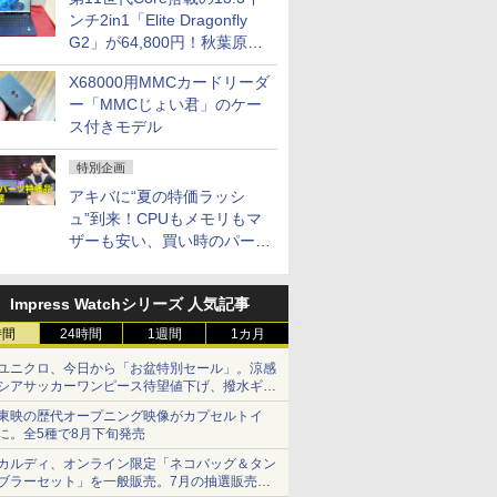
ンチ2in1「Elite Dragonfly
G2」が64,800円！秋葉原で
中古PCセール
X68000用MMCカードリーダ
ー「MMCじょい君」のケー
ス付きモデル
特別企画
アキバに“夏の特価ラッシ
ュ”到来！CPUもメモリもマ
ザーも安い、買い時のパーツ
は？【8月7日(金)22時配信】
Impress Watchシリーズ 人気記事
時間
24時間
1週間
1カ月
ユニクロ、今日から「お盆特別セール」。涼感
シアサッカーワンピース待望値下げ、撥水ギア
ショーツは1990円に
東映の歴代オープニング映像がカプセルトイ
に。全5種で8月下旬発売
カルディ、オンライン限定「ネコバッグ＆タン
ブラーセット」を一般販売。7月の抽選販売の