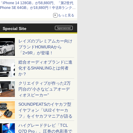
「iPhone 14 128GB」が58,880円、「第2世代
9,801円、暑さ指数連動セール ほか
iPhone SE 64GB」が18,880円！中古Bランク品
セール
もっと見る
Special Site
レイズのプレミアムカー向け
ブランドHOMURAから
「2×9R」が登場！
総合オーディオブランドに進
化するSHANLINGとは何者
か？
クリエイティブが作った2万
円台の“小さなピュアオーデ
ィオスピーカー”
SOUNDPEATSのイヤカフ型
イヤフォン「UU2イヤーカ
フ」をイヤカフマニアが語る
ハイグレードテレビ「TCL
Q7D Pro」。圧巻の色彩美で