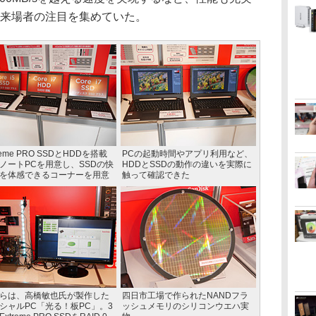
、来場者の注目を集めていた。
reme PRO SSDとHDDを搭載
PCの起動時間やアプリ利用など、
ノートPCを用意し、SSDの快
HDDとSSDの動作の違いを実際に
を体感できるコーナーを用意
触って確認できた
らは、高橋敏也氏が製作した
四日市工場で作られたNANDフラ
シャルPC「光る！板PC」。3
ッシュメモリのシリコンウエハ実