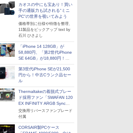
カオスの中にも宝あり！買い
手の通販力も試される“ミニ
PC”の世界を覗いてみよう
価格帯別に仕様や特徴を整理、
11製品をピックアップ text by
石川 ひさよし
「iPhone 14 128GB」が
58,880円、「第2世代iPhone
SE 64GB」が18,880円！中
古Bランク品セール
第3世代iPhone SEが21,500
円から！中古Cランク品セー
ル
Thermaltakeの着脱式ブレー
ド採用ファン「SWAFAN 120
EX INFINITY ARGB Sync」
に単品パッケージ
交換用リバースファンブレード
付属
CORSAIR製PCケース