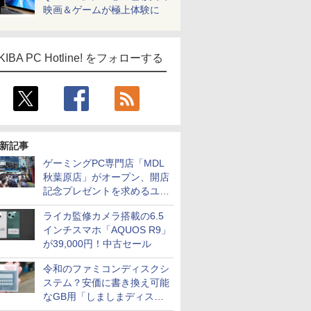
映画＆ゲームが極上体験に
KIBA PC Hotline! をフォローする
新記事
ゲーミングPC専門店「MDL
秋葉原店」がオープン、開店
記念プレゼントを求めるユー
ザーが押し寄せ長蛇の列に
ライカ監修カメラ搭載の6.5
インチスマホ「AQUOS R9」
が39,000円！中古セール
令和のファミコンディスクシ
ステム？安価に書き換え可能
なGB用「しましまディスク
システム」