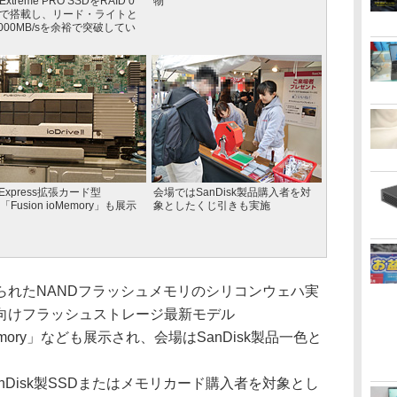
xtreme PRO SSDをRAID 0
物
で搭載し、リード・ライトと
,000MB/sを余裕で突破してい
 Express拡張カード型
会場ではSanDisk製品購入者を対
「Fusion ioMemory」も展示
象としたくじ引きも実施
れたNANDフラッシュメモリのシリコンウェハ実
向けフラッシュストレージ最新モデル
 ioMemory」なども展示され、会場はSanDisk製品一色と
Disk製SSDまたはメモリカード購入者を対象とし