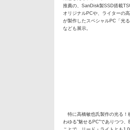
推薦の、SanDisk製SSD搭載TS
オリジナルPCや、ライターの
が製作したスペシャルPC「光る
なども展示。
特に高橋敏也氏製作の光る！板
わゆる”魅せるPC”でありつつ、Ex
ことで、リード・ライトとも1,0