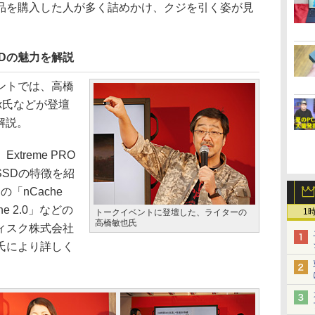
品を購入した人が多く詰めかけ、クジを引く姿が見
Dの魅力を解説
ントでは、高橋
ox氏などが登壇
を解説。
reme PRO
製SSDの特徴を紹
Dの「nCache
che 2.0」などの
1
トークイベントに登壇した、ライターの
高橋敏也氏
ィスク株式会社
氏により詳しく