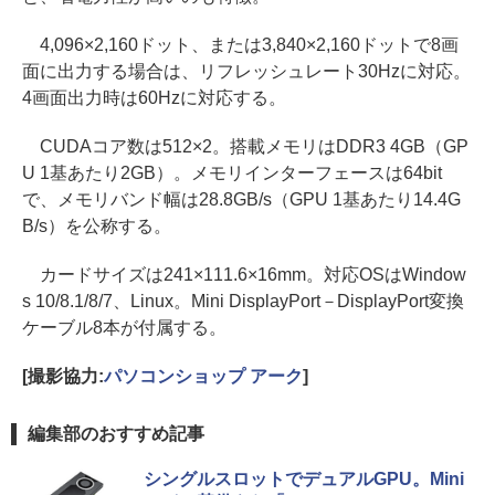
4,096×2,160ドット、または3,840×2,160ドットで8画
面に出力する場合は、リフレッシュレート30Hzに対応。
4画面出力時は60Hzに対応する。
CUDAコア数は512×2。搭載メモリはDDR3 4GB（GP
U 1基あたり2GB）。メモリインターフェースは64bit
で、メモリバンド幅は28.8GB/s（GPU 1基あたり14.4G
B/s）を公称する。
カードサイズは241×111.6×16mm。対応OSはWindow
s 10/8.1/8/7、Linux。Mini DisplayPort－DisplayPort変換
ケーブル8本が付属する。
[撮影協力:
パソコンショップ アーク
]
編集部のおすすめ記事
シングルスロットでデュアルGPU。Mini