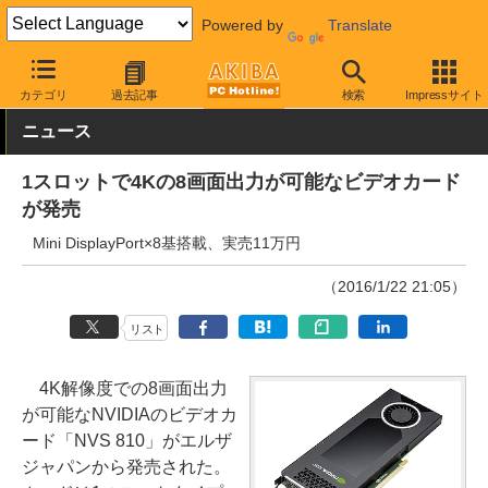
Powered by
Translate
AKIBA PC Hotline!
PCパーツ
ビデオカード（グラフィックボード
カテゴリ
過去記事
検索
Impressサイト
ニュース
1スロットで4Kの8画面出力が可能なビデオカード
が発売
Mini DisplayPort×8基搭載、実売11万円
（2016/1/22 21:05）
リスト
4K解像度での8画面出力
が可能なNVIDIAのビデオカ
ード「NVS 810」がエルザ
ジャパンから発売された。