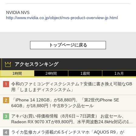
NVIDIA NVS
http://www.nvidia.co.jp/object/nvs-product-overview-jp.html
トップページに戻る
アクセスランキング
1時間
24時間
1週間
1カ月
令和のファミコンディスクシステム？安価に書き換え可能なGB
用「しましまディスクシステム」
「iPhone 14 128GB」が58,880円、「第2世代iPhone SE
64GB」が18,880円！中古Bランク品セール
アキバお買い得価格情報（8月6日～7日調査） お盆セール、
Radeon RX 9070 XTが89,800円、水平周波数24.8kHz対応の17
型モニターが9,801円、暑さ指数連動セール ほか
ライカ監修カメラ搭載の6.5インチスマホ「AQUOS R9」が