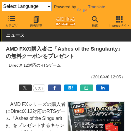
Powered by
Translate
AKIBA PC Hotline!
秋葉原情報
キャンペーン情報
配布物
カテゴリ
過去記事
検索
Impressサイト
ニュース
AMD FXの購入者に「Ashes of the Singularity」
の無料クーポンをプレゼント
DirectX 12対応のRTSゲーム
（2016/4/6 12:05）
リスト
AMD FXシリーズの購入者
にDirectX 12対応のRTSゲー
ム「Ashes of the Singularit
y」をプレゼントするキャン