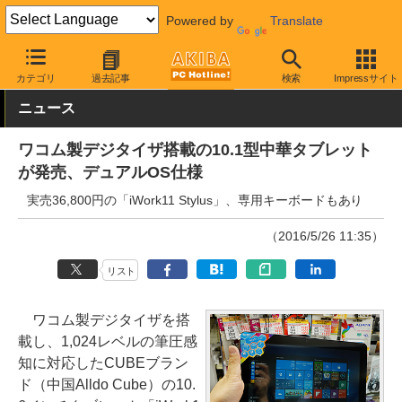
Powered by
Translate
AKIBA PC Hotline!
モバイル
タブレット
Windowsタブレット
カテゴリ
過去記事
検索
Impressサイト
ニュース
ワコム製デジタイザ搭載の10.1型中華タブレット
が発売、デュアルOS仕様
実売36,800円の「iWork11 Stylus」、専用キーボードもあり
（2016/5/26 11:35）
リスト
ワコム製デジタイザを搭
載し、1,024レベルの筆圧感
知に対応したCUBEブラン
ド（中国Alldo Cube）の10.