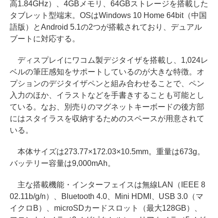
高1.84GHz）、4GBメモリ、64GBストレージを搭載した
タブレット型端末。OSはWindows 10 Home 64bit（中国
語版）とAndroid 5.1の2つが搭載されており、デュアル
ブートに対応する。
ディスプレイにワコム製デジタイザを搭載し、1,024レ
ベルの筆圧感知をサポートしているのが大きな特徴。オ
プションのデジタイザペンと組み合わせることで、ペン
入力のほか、イラストなどを手書きすることも可能とし
ている。なお、別売りのマグネットキーボードの後方部
にはスタイラスを収納するためのスペースが用意されて
いる。
本体サイズは273.77×172.03×10.5mm。重量は673g。
バッテリー容量は9,000mAh。
主な搭載機能・インターフェイスは無線LAN（IEEE 8
02.11b/g/n）、Bluetooth 4.0、Mini HDMI、USB 3.0（マ
イクロB）、microSDカードスロット（最大128GB）、