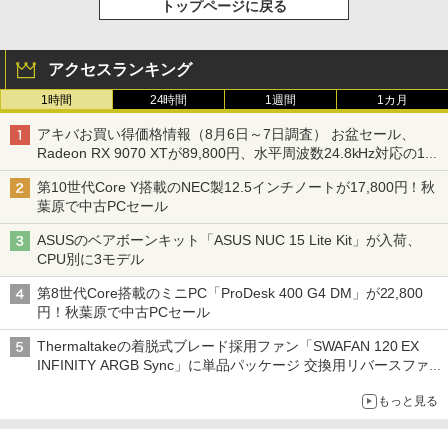
トップページに戻る
アクセスランキング
1時間
24時間
1週間
1カ月
アキバお買い得価格情報（8月6日～7日調査） お盆セール、
Radeon RX 9070 XTが89,800円、水平周波数24.8kHz対応の17
型モニターが9,801円、暑さ指数連動セール ほか
第10世代Core Y搭載のNEC製12.5インチノートが17,800円！秋
葉原で中古PCセール
ASUSのベアボーンキット「ASUS NUC 15 Lite Kit」が入荷、
CPU別に3モデル
第8世代Core搭載のミニPC「ProDesk 400 G4 DM」が22,800
円！秋葉原で中古PCセール
Thermaltakeの着脱式ブレード採用ファン「SWAFAN 120 EX
INFINITY ARGB Sync」に単品パッケージ 交換用リバースファ
ンブレード付属
もっと見る