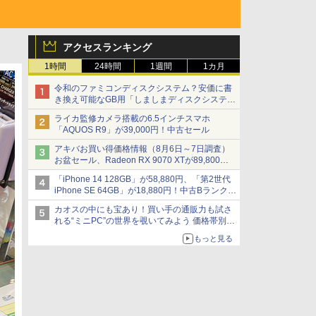
アクセスランキング
1時間
24時間
1週間
1カ月
令和のファミコンディスクシステム？安価に書
き換え可能なGB用「しましまディスクシステ
ム」
ライカ監修カメラ搭載の6.5インチスマホ
「AQUOS R9」が39,000円！中古セール
アキバお買い得価格情報（8月6日～7日調査）
お盆セール、Radeon RX 9070 XTが89,800
円、水平周波数24.8kHz対応の17型モニターが
「iPhone 14 128GB」が58,880円、「第2世代
9,801円、暑さ指数連動セール ほか
iPhone SE 64GB」が18,880円！中古Bランク品
セール
カオスの中にも宝あり！買い手の通販力も試さ
れる“ミニPC”の世界を覗いてみよう 価格帯別に
仕様や特徴を整理、11製品をピックアップ text
もっと見る
by 石川 ひさよし