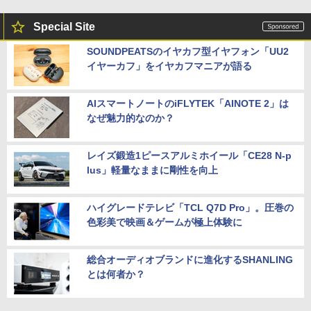
Special Site
SOUNDPEATSのイヤカフ型イヤフォン「UU2
イヤーカフ」をイヤカフマニアが語る
AIスマートノートのiFLYTEK「AINOTE 2」は
なぜ魅力的なのか？
レイズ鍛造1ピースアルミホイール「CE28 N-p
lus」軽量なままに剛性を向上
ハイグレードテレビ「TCL Q7D Pro」。圧巻の
色彩美で映画＆ゲームが極上体験に
総合オーディオブランドに進化するSHANLING
とは何者か？