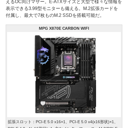
えるOC向けマザー。E-ATXサイズと大型で様々な情報を
表示できる3.99型モニターも備える。M.2拡張カードを
付属し、最大で7枚ものM.2 SSDを搭載可能だ。
MPG X870E CARBON WIFI
拡張スロット：PCI-E 5.0 x16×1、PCI-E 5.0 x4(x16形状)×1、