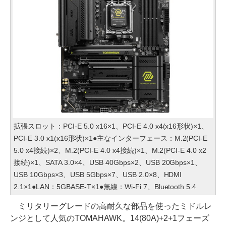
拡張スロット：PCI-E 5.0 x16×1、PCI-E 4.0 x4(x16形状)×1、
PCI-E 3.0 x1(x16形状)×1●主なインターフェース：M.2(PCI-E
5.0 x4接続)×2、M.2(PCI-E 4.0 x4接続)×1、M.2(PCI-E 4.0 x2
接続)×1、SATA 3.0×4、USB 40Gbps×2、USB 20Gbps×1、
USB 10Gbps×3、USB 5Gbps×7、USB 2.0×8、HDMI
2.1×1●LAN：5GBASE-T×1●無線：Wi-Fi 7、Bluetooth 5.4
ミリタリーグレードの高耐久な部品を使ったミドルレ
ンジとして人気のTOMAHAWK。14(80A)+2+1フェーズ