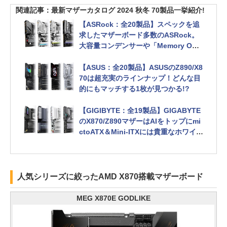
関連記事：最新マザーカタログ 2024 秋冬 70製品一挙紹介!
【ASRock：全20製品】スペックを追
求したマザーボード多数のASRock。
大容量コンデンサーや「Memory OC S
hield」にも注目
【ASUS：全20製品】ASUSのZ890/X8
70は超充実のラインナップ！どんな目
的にもマッチする1枚が見つかる!?
【GIGIBYTE：全19製品】GIGABYTE
のX870/Z890マザーはAIをトップにmi
ctoATX＆Mini-ITXには貴重なホワイト
モデルも
人気シリーズに絞ったAMD X870搭載マザーボード
MEG X870E GODLIKE