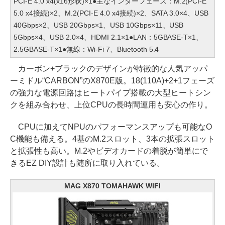
PCI-E 4.0 x4(x16形状)×1●主なインターフェース：M.2(PCI-E
5.0 x4接続)×2、M.2(PCI-E 4.0 x4接続)×2、SATA 3.0×4、USB
40Gbps×2、USB 20Gbps×1、USB 10Gbps×11、USB
5Gbps×4、USB 2.0×4、HDMI 2.1×1●LAN：5GBASE-T×1、
2.5GBASE-T×1●無線：Wi-Fi 7、Bluetooth 5.4
カーボン+ブラックのデザインが特徴的な人気アッパ
ーミドル“CARBON”のX870E版。18(110A)+2+1フェーズ
の強力な電源回路はヒートパイプ搭載の大型ヒートシン
クを組み合わせ、上位CPUの長時間運用も安心の作り。
CPUに加えてNPUのパフォーマンスアップも可能なO
C機能も備える。4基のM.2スロット、3本の拡張スロット
と拡張性も高い。M.2やビデオカードの着脱が簡単にで
きるEZ DIY設計も随所に取り入れている。
MAG X870 TOMAHAWK WIFI