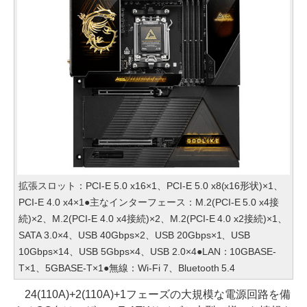
拡張スロット：PCI-E 5.0 x16×1、PCI-E 5.0 x8(x16形状)×1、
PCI-E 4.0 x4×1●主なインターフェース：M.2(PCI-E 5.0 x4接
続)×2、M.2(PCI-E 4.0 x4接続)×2、M.2(PCI-E 4.0 x2接続)×1、
SATA 3.0×4、USB 40Gbps×2、USB 20Gbps×1、USB
10Gbps×14、USB 5Gbps×4、USB 2.0×4●LAN：10GBASE-
T×1、5GBASE-T×1●無線：Wi-Fi 7、Bluetooth 5.4
24(110A)+2(110A)+1フェーズの大規模な電源回路を備