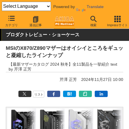
Powered by
Translate
AKIBA PC Hotline!
PCパーツ
マザーボード
MSI
カテゴリ
過去記事
検索
Impressサイト
プロダクトレビュー・ショーケース
MSIのX870/Z890マザーはオイシイところをギュッ
と凝縮したラインナップ
【最新マザーカタログ 2024 秋冬】全11製品を一挙紹介 text
by 芹澤 正芳
芹澤 正芳
2024年11月27日 10:00
リスト