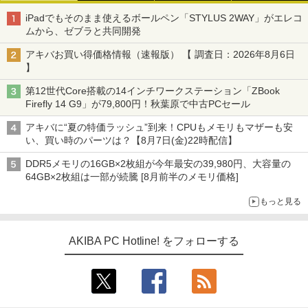
iPadでもそのまま使えるボールペン「STYLUS 2WAY」がエレコ
ムから、ゼブラと共同開発
アキバお買い得価格情報（速報版） 【 調査日：2026年8月6日
】
第12世代Core搭載の14インチワークステーション「ZBook
Firefly 14 G9」が79,800円！秋葉原で中古PCセール
アキバに“夏の特価ラッシュ”到来！CPUもメモリもマザーも安
い、買い時のパーツは？【8月7日(金)22時配信】
DDR5メモリの16GB×2枚組が今年最安の39,980円、大容量の
64GB×2枚組は一部が続騰 [8月前半のメモリ価格]
もっと見る
AKIBA PC Hotline! をフォローする