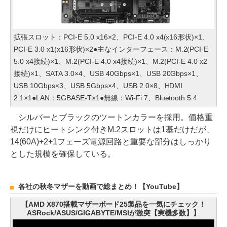
拡張スロット：PCI-E 5.0 x16×2、PCI-E 4.0 x4(x16形状)×1、
PCI-E 3.0 x1(x16形状)×2●主なインターフェース：M.2(PCI-E
5.0 x4接続)×1、M.2(PCI-E 4.0 x4接続)×1、M.2(PCI-E 4.0 x2
接続)×1、SATA 3.0×4、USB 40Gbps×1、USB 20Gbps×1、
USB 10Gbps×3、USB 5Gbps×4、USB 2.0×8、HDMI
2.1×1●LAN：5GBASE-T×1●無線：Wi-Fi 7、Bluetooth 5.4
シルバーとブラックのツートンカラーを採用。価格重
視だけにヒートシンク付きM.2スロットは1基だけだが、
14(60A)+2+1フェーズ電源回路と重要な部分はしっかり
とした規模を確保している。
各社の秋冬マザーを動画で総まとめ！【YouTube】
【AMD X870搭載マザーボード25製品を一気にチェック！
ASRock/ASUS/GIGABYTE/MSIが激突【実機多数】】