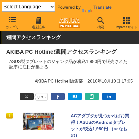
Powered by
Translate
AKIBA PC Hotline!
その他
カテゴリ
過去記事
検索
Impressサイト
週間アクセスランキング
AKIBA PC Hotline!週間アクセスランキング
ASUS製タブレットのジャンク品が税込1,980円で販売された
記事に注目が集まる
AKIBA PC Hotline!編集部
2016年10月19日 17:05
リスト
ACアダプタが見つかればお買
1
得！ASUSのAndroidタブレ
ットが税込1,980円 （○○なも
の）