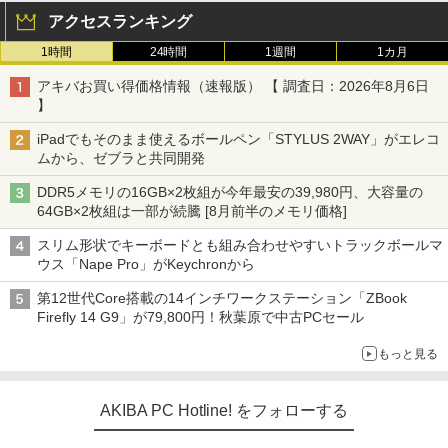
アクセスランキング
1時間
24時間
1週間
1カ月
アキバお買い得価格情報（速報版） 【 調査日：2026年8月6日
】
iPadでもそのまま使えるボールペン「STYLUS 2WAY」がエレコ
ムから、ゼブラと共同開発
DDR5メモリの16GB×2枚組が今年最安の39,980円、大容量の
64GB×2枚組は一部が続騰 [8月前半のメモリ価格]
スリム形状でキーボードとも組み合わせやすいトラックボールマ
ウス「Nape Pro」がKeychronから
第12世代Core搭載の14インチワークステーション「ZBook
Firefly 14 G9」が79,800円！秋葉原で中古PCセール
もっと見る
AKIBA PC Hotline! をフォローする