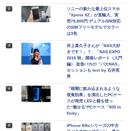
ソニーの新たな最上位スマホ
2
「Xperia XZ」が直輸入、実
売79,800円 デュアルSIM対応
のSIMフリーモデルでカラー
は3色
井上喜久子さんが「NAS大好
3
きです！」？、「NAS EXPO
2016 秋」開催レポート（入門
編） 改造バカの「バカNAS」
セッションも text by 石井英
男
「暗闇に飲み込まれるような
4
視覚効果」を演出したPCケー
スが発売 LEDと鏡を使っ
た“魅せる”PCケース「805 In
finity」
iPhone 6/6sシリーズの中古
5