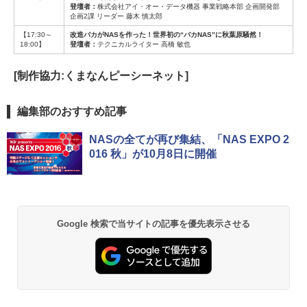
登壇者：
株式会社アイ・オー・データ機器 事業戦略本部 企画開発部
企画2課 リーダー 藤木 慎太郎
【17:30～
改造バカがNASを作った！世界初の“バカNAS”に秋葉原騒然！
18:00】
登壇者：
テクニカルライター 高橋 敏也
[制作協力:くまなんピーシーネット]
編集部のおすすめ記事
NASの全てが再び集結、「NAS EXPO 2
016 秋」が10月8日に開催
Google 検索で当サイトの記事を優先表示させる