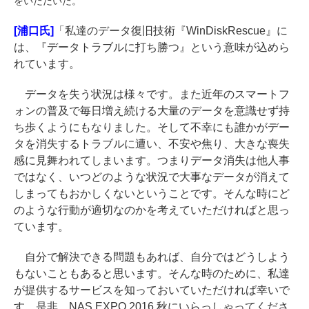
をいただいた。
[浦口氏]
「私達のデータ復旧技術『WinDiskRescue』に
は、『データトラブルに打ち勝つ』という意味が込めら
れています。
データを失う状況は様々です。また近年のスマートフ
ォンの普及で毎日増え続ける大量のデータを意識せず持
ち歩くようにもなりました。そして不幸にも誰かがデー
タを消失するトラブルに遭い、不安や焦り、大きな喪失
感に見舞われてしまいます。つまりデータ消失は他人事
ではなく、いつどのような状況で大事なデータが消えて
しまってもおかしくないということです。そんな時にど
のような行動が適切なのかを考えていただければと思っ
ています。
自分で解決できる問題もあれば、自分ではどうしよう
もないこともあると思います。そんな時のために、私達
が提供するサービスを知っておいていただければ幸いで
す。是非、NAS EXPO 2016 秋にいらっしゃってくださ