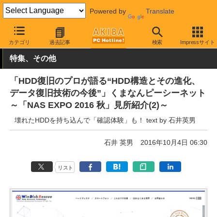
Powered by
Translate
AKIBA PC Hotline!
イベント
NAS EXPO
カテゴリ
過去記事
検索
Impressサイト
特集、その他
「HDD復旧のプロが語る“HDD構造とその進化、
データ復旧技術の今後”」くまなんピーシーネット
～「NAS EXPO 2016 秋」見所紹介(2)～
壊れたHDDを持ち込んで「確認体験」も！ text by 石井英男
石井 英男
2016年10月4日 06:30
リスト