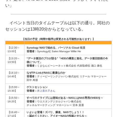
い」
イベント当日のタイムテーブルは以下の通り。同社の
セッションは13時20分からとなっている。
【当日の予定（時間や順序は変更される可能性があります）】
【12:30～
Synology NASで始める、パーソナル Cloud 生活
13:00】
登壇者：
Synology社 Sales Manager Willie He
【13:20～
“データ復旧のプロが語る”「HDDの構造と進化、データ復旧技術の今
13:50】
後について」
登壇者：
くまなんピーシーネット株式会社 代表取締役 浦口 康也
【14:10～
なぜTP-LinkがNASに最適なのか
14:40】
登壇者：
ティーピーリンクジャパン株式会社 リテール マネージャー
田中 寿朋
【15:00～
ゲストセッション
15:30】
登壇者：
井上喜久子さん
【15:50～
すべてのドライブには意味がある～NASにはNAS専用のHDDを～
16:20】
登壇者：
ウエスタンデジタルジャパン株式会社
チャネルマーケティング マネージャー 宮本 貴通
【16:40～
いよいよ登場！ズバリ、爆速、NASでしょう！！
17:10】
～認めてください、アイオーNASの性能とやらを～