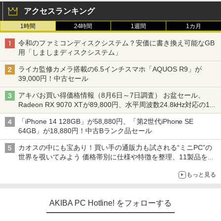
アクセスランキング
1時間
24時間
1週間
1カ月
令和のファミコンディスクシステム？安価に書き換え可能なGB
用「しましまディスクシステム」
ライカ監修カメラ搭載の6.5インチスマホ「AQUOS R9」が
39,000円！中古セール
アキバお買い得価格情報（8月6日～7日調査） お盆セール、
Radeon RX 9070 XTが89,800円、水平周波数24.8kHz対応の17
型モニターが9,801円、暑さ指数連動セール ほか
「iPhone 14 128GB」が58,880円、「第2世代iPhone SE
64GB」が18,880円！中古Bランク品セール
カオスの中にも宝あり！買い手の通販力も試される“ミニPC”の
世界を覗いてみよう 価格帯別に仕様や特徴を整理、11製品をピ
ックアップ text by 石川 ひさよし
もっと見る
AKIBA PC Hotline! をフォローする