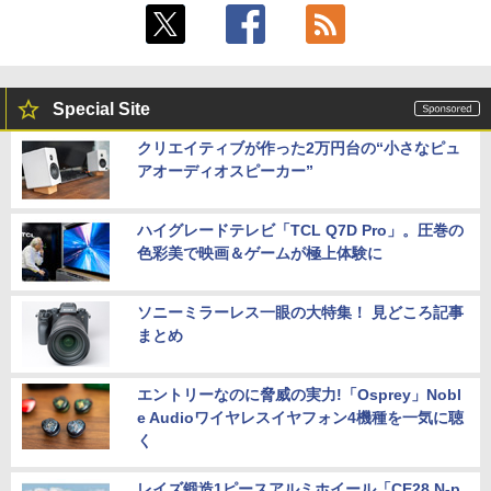
Special Site
クリエイティブが作った2万円台の“小さなピュ
アオーディオスピーカー”
ハイグレードテレビ「TCL Q7D Pro」。圧巻の
色彩美で映画＆ゲームが極上体験に
ソニーミラーレス一眼の大特集！ 見どころ記事
まとめ
エントリーなのに脅威の実力!「Osprey」Nobl
e Audioワイヤレスイヤフォン4機種を一気に聴
く
レイズ鍛造1ピースアルミホイール「CE28 N-p