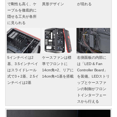
で剛性も高く、ケ
異形デザイン
が現れる
ーブルを徹底的に
隠せる工夫が各所
に見られる
5インチベイは2
ケースファンは標
右側面板の内部に
基、3.5インチベイ
準でフロントに
は「LED & Fan
はスライドレール
14cm角×2、リアに
Controller Board」
式で3＋2基、2.5イ
14cm角×1基を搭載
を装備。LEDストリ
ンチベイは2基
ップとケースファ
ンの制御がフロン
トインターフェー
スから行える