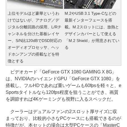
上位モデルほど豪華というわ
M.2やUSB 3.1 Type-Cなどの
けではないが、アナログ／デ
最新インターフェースを搭
ジタル分離回路の採用、L/Rチ
載。M.2スロットには、放熱と
ャンネルを分けた基板レイヤ
デザインカバーとして使える
ー、S/N比120dBでDSD対応の
「M.2 Shield」が用意されてい
オーディオプロセッサ、ヘッ
る
ドホンアンプの搭載などを特
徴とする
ビデオカード「GeForce GTX 1080 GAMING X 8G」
は、NVIDIAのハイエンドGPU「GeForce GTX 1080」を
搭載し、フルHDであれば重いゲームも60fpsを軽々と、e
Sportsタイトルなら120fps程度を狙うことができ、画質
を調節すれば4Kゲーミングも視野に入るスペックだ。
クーラーはデュアルファンの2スロット厚サイズに収
まっており、比較的小さなPCケースにも搭載できるのが
特徴だが、本セットの場合は大型PCケースの「MasterC