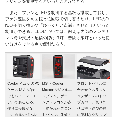
デザインを変更するといったことができる。
また、ファンとLEDを制御する基板も搭載しており、
ファン速度を高回転と低回転で切り替えたり、LEDのO
N/OFF切り換えや「ゆっくりと点滅」させたりといった
制御ができる。LEDについては、例えば内部のメンテナ
ンス時や実況・配信の際は点灯、普段は消灯といった使
い分けをできる点で便利だろう。
Cooler MasterのPC
MSI x Cooler
フロントパネルに
ケース製品のなか
Masterのダブルエ
合わせたスラッシ
でもハイエンドモ
ンブレム、ゲーミ
ュデザインのトッ
デルであるため、
ングドラゴンが赤
プカバー。取り外
作りに妥協がな
く描かれたフロン
せば持ち運びの際
い。肉厚のパネル
トパネル。前傾の
に便利なグリップ