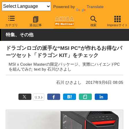
Powered by
Translate
AKIBA PC Hotline!
PCパーツ
マザーボード
MSI
カテゴリ
過去記事
検索
Impressサイト
特集、その他
ドラゴンロゴの派手な“MSI PC”が作れるお得なパ
ーツセット「ドラゴン KIT」をチェック
MSI x Cooler Masterの限定パッケージ、実際にハイエンドPC
を組んでみた text by 石川ひさよし
石川 ひさよし
2017年9月6日 08:05
リスト