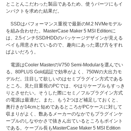
とことんこだわった製品であるため、使うパーツにもイ
ンパクトを求めた結果だ。
SSDはパフォーマンス重視で最新のM.2 NVMeモデル
を組み合わせた。MasterCase Maker 5 MSI Editionに
は、2.5インチSSD/HDDのパッケージデザインが見える
ベイも用意されているので、趣向にあった選び方をすれ
ばよいだろう。
電源はCooler MasterのV750 Semi-Modularを選んでい
る。80PLUS Gold認証で効率がよく、750Wの大出力モ
デルだ。注目して欲しいのはセミプラグイン方式である
ところ。見た目重視のPCでは、やはりケーブルもすっき
りとさせたい。そうした際にセミ／フルプラグイン方式
の電源は最適だ。また、もう2つほど補足しておくと、
奥行きが14cmと短めであるところがPCケースに対して
収まりがよく、数あるメーカーのなかでもプラグインケ
ーブルのしなやかさで抜きん出ているところもポイント
である。ケーブル長もMasterCase Maker 5 MSI Edition