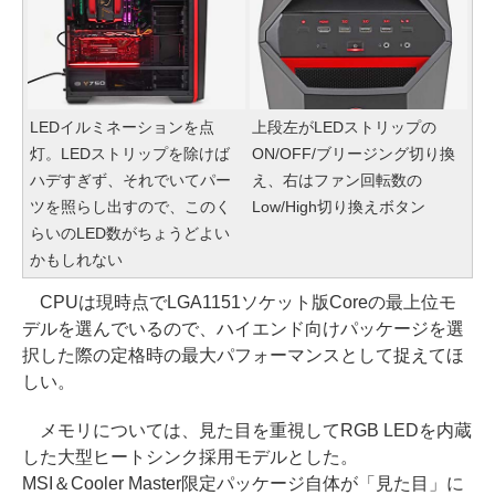
LEDイルミネーションを点
上段左がLEDストリップの
灯。LEDストリップを除けば
ON/OFF/ブリージング切り換
ハデすぎず、それでいてパー
え、右はファン回転数の
ツを照らし出すので、このく
Low/High切り換えボタン
らいのLED数がちょうどよい
かもしれない
CPUは現時点でLGA1151ソケット版Coreの最上位モ
デルを選んでいるので、ハイエンド向けパッケージを選
択した際の定格時の最大パフォーマンスとして捉えてほ
しい。
メモリについては、見た目を重視してRGB LEDを内蔵
した大型ヒートシンク採用モデルとした。
MSI＆Cooler Master限定パッケージ自体が「見た目」に