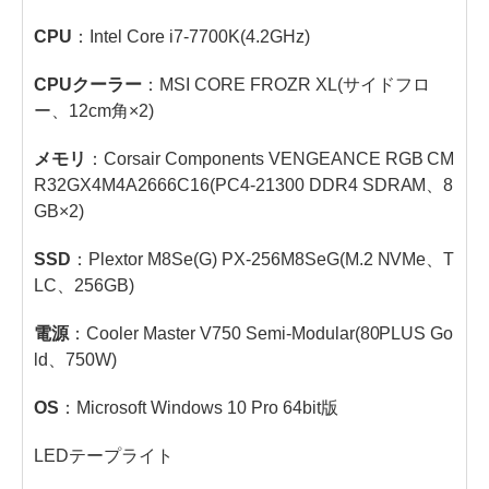
CPU
：Intel Core i7-7700K(4.2GHz)
CPUクーラー
：MSI CORE FROZR XL(サイドフロ
ー、12cm角×2)
メモリ
：Corsair Components VENGEANCE RGB CM
R32GX4M4A2666C16(PC4-21300 DDR4 SDRAM、8
GB×2)
SSD
：Plextor M8Se(G) PX-256M8SeG(M.2 NVMe、T
LC、256GB)
電源
：Cooler Master V750 Semi-Modular(80PLUS Go
ld、750W)
OS
：Microsoft Windows 10 Pro 64bit版
LEDテープライト