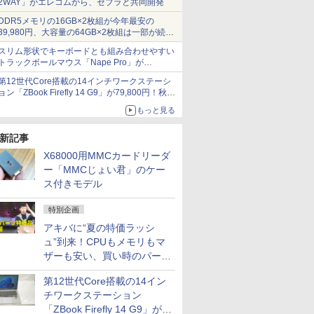
2WAY」がエレコムから、ゼブラと共同開発
DDR5メモリの16GB×2枚組が今年最安の
39,980円、大容量の64GB×2枚組は一部が続騰
[8月前半のメモリ価格]
スリム形状でキーボードとも組み合わせやすい
トラックボールマウス「Nape Pro」が
Keychronから
第12世代Core搭載の14インチワークステーシ
ョン「ZBook Firefly 14 G9」が79,800円！秋葉
原で中古PCセール
もっと見る
新記事
X68000用MMCカードリーダ
ー「MMCじょい君」のケー
ス付きモデル
特別企画
アキバに“夏の特価ラッシ
ュ”到来！CPUもメモリもマ
ザーも安い、買い時のパーツ
は？【8月7日(金)22時配信】
第12世代Core搭載の14イン
チワークステーション
「ZBook Firefly 14 G9」が