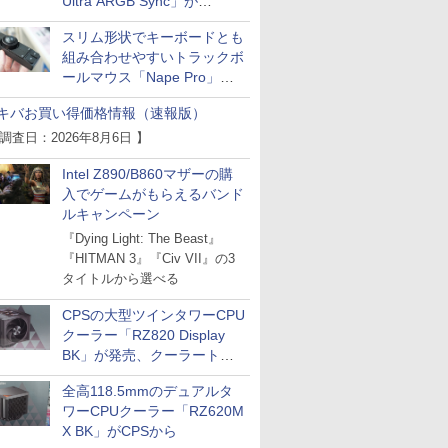
Ultra ARGB Sync」が
Thermaltakeから
スリム形状でキーボードとも
組み合わせやすいトラックボ
ールマウス「Nape Pro」が
Keychronから
キバお買い得価格情報（速報版）
 調査日：2026年8月6日 】
Intel Z890/B860マザーの購
入でゲームがもらえるバンド
ルキャンペーン
『Dying Light: The Beast』
『HITMAN 3』『Civ VII』の3
タイトルから選べる
CPSの大型ツインタワーCPU
クーラー「RZ820 Display
BK」が発売、クーラートッ
プに5インチ液晶搭載
全高118.5mmのデュアルタ
ワーCPUクーラー「RZ620M
X BK」がCPSから