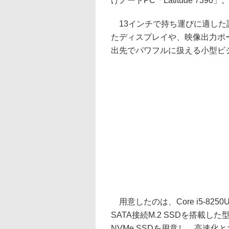
けノートPC「Latitude 7390」
13インチで持ち運びに適した設計な
たディスプレイや、映像出力ポ
出先でパワフルに扱える小型ビ
用意したのは、Core i5-8250
SATA接続M.2 SSDを搭載した
NVMe SSDを用意し、高速化