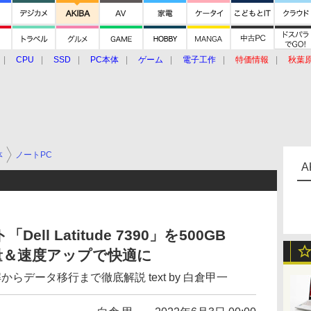
CPU
SSD
PC本体
ゲーム
電子工作
特価情報
秋葉
グルメ
イベント
価格動向
体
ノートPC
A
ll Latitude 7390」を500GB
容量＆速度アップで快適に
らデータ移行まで徹底解説 text by 白倉甲一