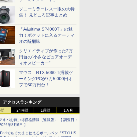
ソニーミラーレス一眼の大特
集！ 見どころ記事まとめ
「A&ultima SP4000T」の魅
力！ポケットに入るオーディ
オの醍醐味
クリエイティブが作った2万
円台の“小さなピュアオーデ
ィオスピーカー”
マウス、RTX 5060 Ti搭載ゲ
ーミングPCが7万5,000円オ
フで30万円台！
アクセスランキング
時間
24時間
1週間
1カ月
アキバお買い得価格情報（速報版） 【 調査日：
2026年8月6日 】
iPadでもそのまま使えるボールペン「STYLUS