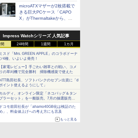
microATXマザーが2枚搭載で
きる巨大PCケース「CAPO
X」がThermaltakeから、カ
ラーは2色
Impress Watchシリーズ 人気記事
時間
24時間
1週間
1カ月
ミスド「Mrs. GREEN APPLE」のコラボドーナ
ツ4種、いよいよ発売！
【家電レビュー】手ごわい雑草との戦い、コメ
リの草刈機で完全勝利 掃除機感覚で使えた
NTT島田社長、ソフトバンクのセブン出資に「d
ポイント使えるようにして」
カルディ、オンライン限定「ネコバッグ＆タン
ブラーセット」を一般販売。7月の抽選販売の
当選無効分
ドコモ前田社長が「ahamo40GB化は検証のた
め」、料金値上げへの考え方にも言及
もっと見る