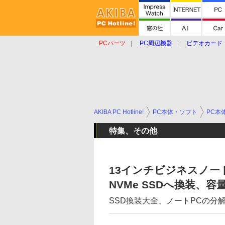
PCパーツ
PC周辺機器
ビデオカード
タブレット
おもしろグッズ
ショップ
AKIBA PC Hotline!
PC本体・ソフト
PC本
特集、その他
13インチビジネスノート「De
NVMe SSDへ換装、
SSD換装大全、ノートPCの分解か