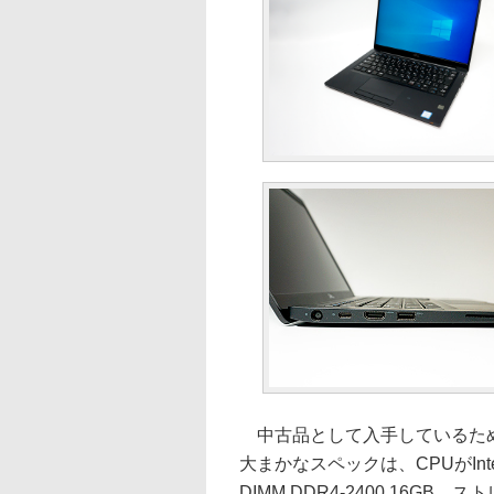
中古品として入手しているため
大まかなスペックは、CPUがIntel C
DIMM DDR4-2400 16GB、