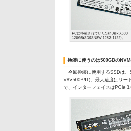
PCに搭載されていたSanDisk X600
128GB(SD9SN8W-128G-1122)。
換装に使うのは500GBのNVMe 
今回換装に使用するSSDは、Samsu
V8V500B/IT)。最大速度はリード
で、インターフェイスはPCIe 3.