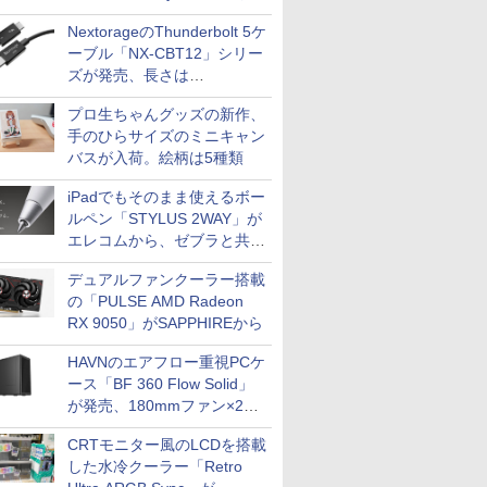
79,800円！秋葉原で中古PC
NextorageのThunderbolt 5ケ
セール
ーブル「NX-CBT12」シリー
ズが発売、長さは
30cm/50cm/1mの3種類
プロ生ちゃんグッズの新作、
手のひらサイズのミニキャン
バスが入荷。絵柄は5種類
iPadでもそのまま使えるボー
ルペン「STYLUS 2WAY」が
エレコムから、ゼブラと共同
開発
デュアルファンクーラー搭載
の「PULSE AMD Radeon
RX 9050」がSAPPHIREから
HAVNのエアフロー重視PCケ
ース「BF 360 Flow Solid」
が発売、180mmファン×2搭
載
CRTモニター風のLCDを搭載
した水冷クーラー「Retro