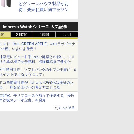
どグリーンハウス製品がお
得！楽天お買い物マラソン
Impress Watchシリーズ 人気記事
時間
24時間
1週間
1カ月
ミスド「Mrs. GREEN APPLE」のコラボドーナ
ツ4種、いよいよ発売！
【家電レビュー】手ごわい雑草との戦い、コメ
リの草刈機で完全勝利 掃除機感覚で使えた
NTT島田社長、ソフトバンクのセブン出資に「d
ポイント使えるようにして」
ドコモ前田社長が「ahamo40GB化は検証のた
め」、料金値上げへの考え方にも言及
吉野家、牛リブロースを熱々で提供する「極旨
牛鉄板ステーキ定食」を発売
もっと見る