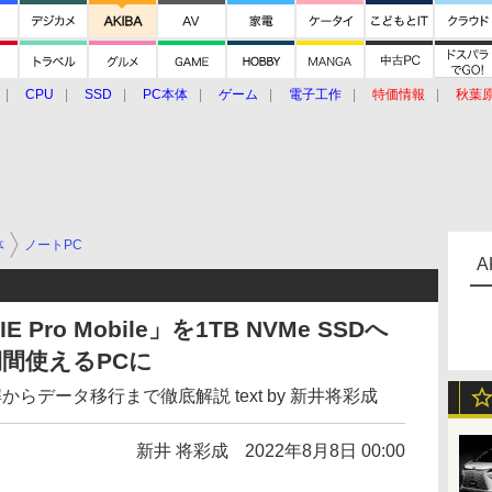
CPU
SSD
PC本体
ゲーム
電子工作
特価情報
秋葉
グルメ
イベント
価格動向
体
ノートPC
A
 Pro Mobile」を1TB NVMe SSDへ
期間使えるPCに
らデータ移行まで徹底解説 text by 新井将彩成
新井 将彩成
2022年8月8日 00:00