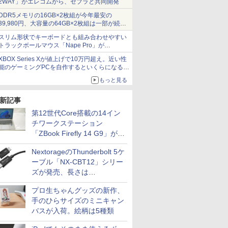
2WAY」がエレコムから、ゼブラと共同開発
DDR5メモリの16GB×2枚組が今年最安の
39,980円、大容量の64GB×2枚組は一部が続騰
[8月前半のメモリ価格]
スリム形状でキーボードとも組み合わせやすい
トラックボールマウス「Nape Pro」が
Keychronから
XBOX Series Xが値上げで10万円超え。近い性
能のゲーミングPCを自作するといくらになる？
【石田賀津男の『酒の肴にPCゲーム』】
もっと見る
新記事
第12世代Core搭載の14イン
チワークステーション
「ZBook Firefly 14 G9」が
79,800円！秋葉原で中古PC
NextorageのThunderbolt 5ケ
セール
ーブル「NX-CBT12」シリー
ズが発売、長さは
30cm/50cm/1mの3種類
プロ生ちゃんグッズの新作、
手のひらサイズのミニキャン
バスが入荷。絵柄は5種類