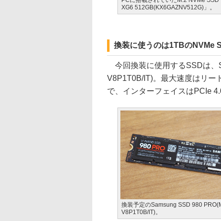
PCに搭載されていたM.2 NVMe SSD「
XG6 512GB(KX6GAZNV512G)」。
換装に使うのは1TBのNVMe SSD
今回換装に使用するSSDは、Samsu
V8P1T0B/IT)。最大速度はリード
で、インターフェイスはPCIe 4.
換装予定のSamsung SSD 980 PRO(
V8P1T0B/IT)。