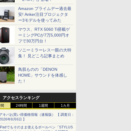
Amazon プライムデー過去最
安! Anker注目プロジェクタ
ー3モデルを使ってみた
マウス、RTX 5060 Ti搭載ゲ
ーミングPCが7万5,000円オ
フで30万円台！
ソニーミラーレス一眼の大特
集！ 見どころ記事まとめ
鳥肌ものの「DENON
HOME」サウンドを体感し
た！
アクセスランキング
時間
24時間
1週間
1カ月
アキバお買い得価格情報（速報版） 【 調査日：
2026年8月6日 】
iPadでもそのまま使えるボールペン「STYLUS