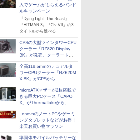
入でゲームがもらえるバンド
ルキャンペーン
『Dying Light: The Beast』
『HITMAN 3』『Civ VII』の3
タイトルから選べる
CPSの大型ツインタワーCPU
クーラー「RZ820 Display
BK」が発売、クーラートッ
プに5インチ液晶搭載
全高118.5mmのデュアルタ
ワーCPUクーラー「RZ620M
X BK」がCPSから
microATXマザーが2枚搭載で
きる巨大PCケース「CAPO
X」がThermaltakeから、カ
ラーは2色
LenovoのノートPCやゲーミ
ングタブレットなどがお得！
楽天お買い物マラソン
準固体モバイルバッテリーな