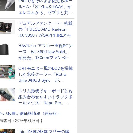
iPadでもそのまま使えるボー
ルペン「STYLUS 2WAY」が
エレコムから、ゼブラと共同
開発
デュアルファンクーラー搭載
の「PULSE AMD Radeon
RX 9050」がSAPPHIREから
HAVNのエアフロー重視PCケ
ース「BF 360 Flow Solid」
が発売、180mmファン×2搭
載
CRTモニター風のLCDを搭載
した水冷クーラー「Retro
Ultra ARGB Sync」が
Thermaltakeから
スリム形状でキーボードとも
組み合わせやすいトラックボ
ールマウス「Nape Pro」が
Keychronから
キバお買い得価格情報（速報版）
 調査日：2026年8月6日 】
Intel Z890/B860マザーの購