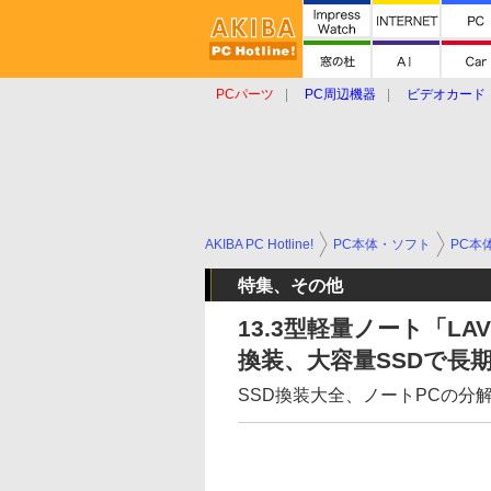
PCパーツ
PC周辺機器
ビデオカード
タブレット
おもしろグッズ
ショップ
AKIBA PC Hotline!
PC本体・ソフト
PC本
特集、その他
13.3型軽量ノート「LAVIE
換装、大容量SSDで長
SSD換装大全、ノートPCの分解か