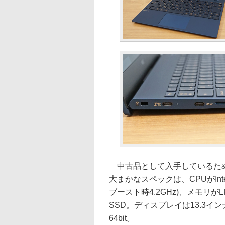
中古品として入手しているため
大まかなスペックは、CPUがIntel C
ブースト時4.2GHz)、メモリがL
SSD。ディスプレイは13.3インチ/1
64bit。