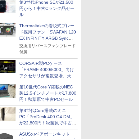
第3世代iPhone SEが21,500
円から！中古Cランク品セー
ル
Thermaltakeの着脱式ブレー
ド採用ファン「SWAFAN 120
EX INFINITY ARGB Sync」
に単品パッケージ
交換用リバースファンブレード
付属
CORSAIR製PCケース
「FRAME 4000/5000」向け
アクセサリが複数登場、天然
木製パネルや背面コネクタ対
第10世代Core Y搭載のNEC
応トレイなど
製12.5インチノートが17,800
円！秋葉原で中古PCセール
第8世代Core搭載のミニ
PC「ProDesk 400 G4 DM」
が22,800円！秋葉原で中古
PCセール
ASUSのベアボーンキット