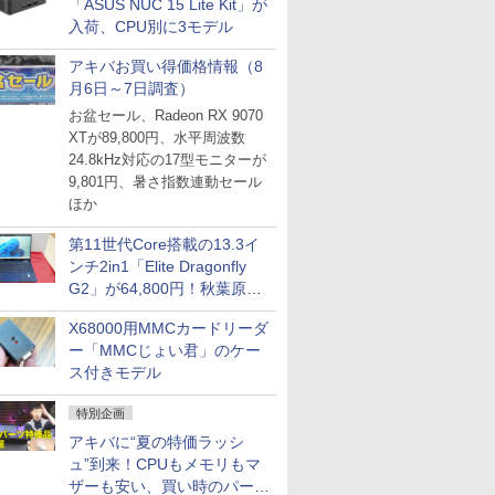
「ASUS NUC 15 Lite Kit」が
入荷、CPU別に3モデル
アキバお買い得価格情報（8
月6日～7日調査）
お盆セール、Radeon RX 9070
XTが89,800円、水平周波数
24.8kHz対応の17型モニターが
9,801円、暑さ指数連動セール
ほか
第11世代Core搭載の13.3イ
ンチ2in1「Elite Dragonfly
G2」が64,800円！秋葉原で
中古PCセール
X68000用MMCカードリーダ
ー「MMCじょい君」のケー
ス付きモデル
特別企画
アキバに“夏の特価ラッシ
ュ”到来！CPUもメモリもマ
ザーも安い、買い時のパーツ