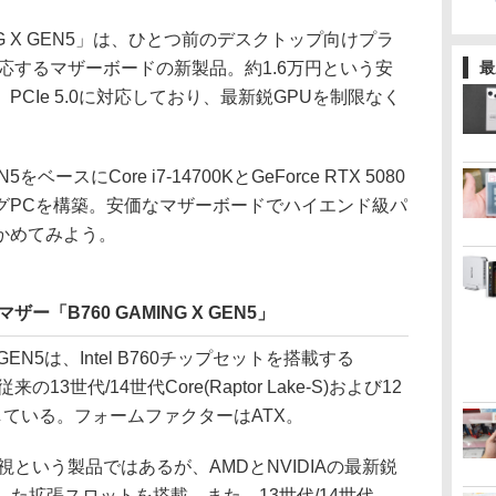
ING X GEN5」は、ひとつ前のデスクトップ向けプラ
対応するマザーボードの新製品。約1.6万円という安
最
CIe 5.0に対応しており、最新鋭GPUを制限なく
をベースにCore i7-14700KとGeForce RTX 5080
グPCを構築。安価なマザーボードでハイエンド級パ
かめてみよう。
ー「B760 GAMING X GEN5」
 X GEN5は、Intel B760チップセットを搭載する
13世代/14世代Core(Raptor Lake-S)および12
)に対応している。フォームファクターはATX。
という製品ではあるが、AMDとNVIDIAの最新鋭
対応した拡張スロットを搭載。また、13世代/14世代