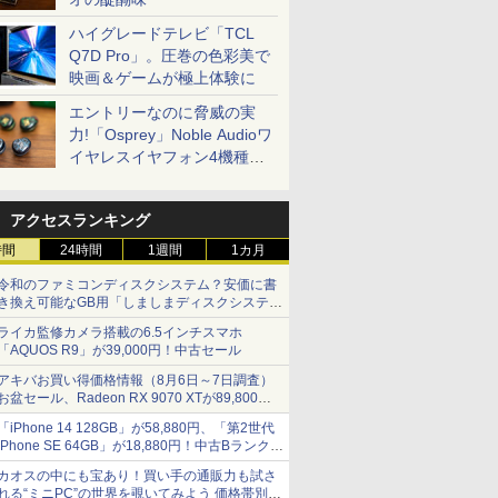
ハイグレードテレビ「TCL
Q7D Pro」。圧巻の色彩美で
映画＆ゲームが極上体験に
エントリーなのに脅威の実
力!「Osprey」Noble Audioワ
イヤレスイヤフォン4機種を
一気に聴く
アクセスランキング
時間
24時間
1週間
1カ月
令和のファミコンディスクシステム？安価に書
き換え可能なGB用「しましまディスクシステ
ム」
ライカ監修カメラ搭載の6.5インチスマホ
「AQUOS R9」が39,000円！中古セール
アキバお買い得価格情報（8月6日～7日調査）
お盆セール、Radeon RX 9070 XTが89,800
円、水平周波数24.8kHz対応の17型モニターが
「iPhone 14 128GB」が58,880円、「第2世代
9,801円、暑さ指数連動セール ほか
iPhone SE 64GB」が18,880円！中古Bランク品
セール
カオスの中にも宝あり！買い手の通販力も試さ
れる“ミニPC”の世界を覗いてみよう 価格帯別に