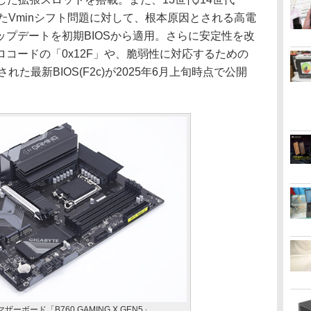
いたVminシフト問題に対して、根本原因とされる高電
プデートを初期BIOSから適用。さらに安定性を改
コードの「0x12F」や、脆弱性に対応するための
れた最新BIOS(F2c)が2025年6月上旬時点で公開
ザーボード「B760 GAMING X GEN5」