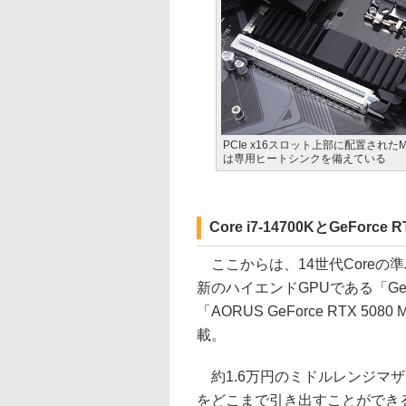
PCIe x16スロット上部に配置された
は専用ヒートシンクを備えている
Core i7-14700KとGeFo
ここからは、14世代Coreの準ハイエ
新のハイエンドGPUである「GeFor
「AORUS GeForce RTX 5080
載。
約1.6万円のミドルレンジマ
をどこまで引き出すことができ