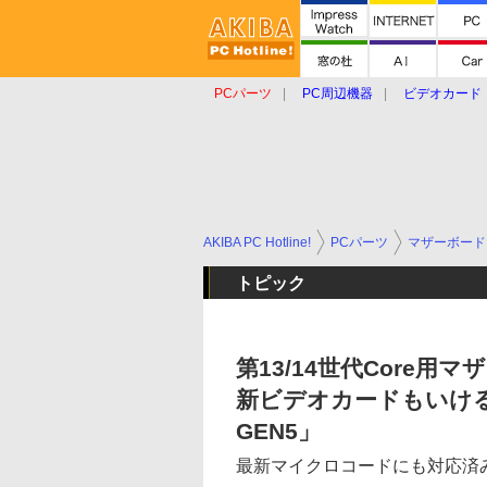
PCパーツ
PC周辺機器
ビデオカード
タブレット
おもしろグッズ
ショップ
AKIBA PC Hotline!
PCパーツ
マザーボード
トピック
第13/14世代Core用マ
新ビデオカードもいける「GI
GEN5」
最新マイクロコードにも対応済み t