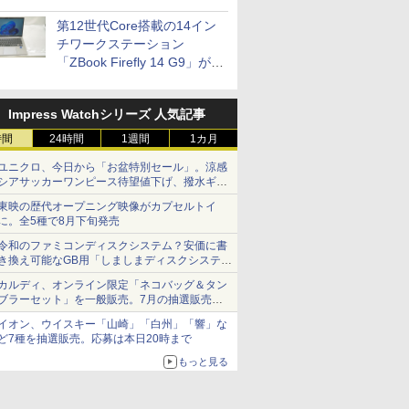
は？【8月7日(金)22時配信】
第12世代Core搭載の14イン
チワークステーション
「ZBook Firefly 14 G9」が
79,800円！秋葉原で中古PC
セール
Impress Watchシリーズ 人気記事
時間
24時間
1週間
1カ月
ユニクロ、今日から「お盆特別セール」。涼感
シアサッカーワンピース待望値下げ、撥水ギア
ショーツは1990円に
東映の歴代オープニング映像がカプセルトイ
に。全5種で8月下旬発売
令和のファミコンディスクシステム？安価に書
き換え可能なGB用「しましまディスクシステ
ム」
カルディ、オンライン限定「ネコバッグ＆タン
ブラーセット」を一般販売。7月の抽選販売の
当選無効分
イオン、ウイスキー「山崎」「白州」「響」な
ど7種を抽選販売。応募は本日20時まで
もっと見る