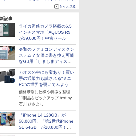
仕様や特徴を整理、11製品をピックアップ text
もっと見る
by 石川 ひさよし
新記事
ライカ監修カメラ搭載の6.5
インチスマホ「AQUOS R9」
が39,000円！中古セール
令和のファミコンディスクシ
ステム？安価に書き換え可能
なGB用「しましまディスク
システム」
カオスの中にも宝あり！買い
手の通販力も試される“ミニ
PC”の世界を覗いてみよう
価格帯別に仕様や特徴を整理、
11製品をピックアップ text by
石川 ひさよし
「iPhone 14 128GB」が
58,880円、「第2世代iPhone
SE 64GB」が18,880円！中
古Bランク品セール